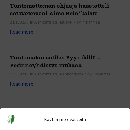
Tuntemattoman ohjaaja haastatteli
sotaveteraani Aimo Reinikaista
/
/
24.4.2025
in
Ajankohtaista
,
etusivu
by
Pirkanmaa
Read more
Tuntematon sotilas Pyynikillä –
Perinneyhdistys mukana
/
/
6.11.2024
in
Ajankohtaista
,
Ajankohtaista
by
Pirkanmaa
Read more
Käytämme evästeitä