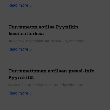
Read more
Tuntematon sotilas Pyynikin
kesäteatterissa
/
/
18.6.2025
in
Ajankohtaista
,
etusivu
by
Pirkanmaa
Read more
Tuntemattoman sotilaan pressi-info
Pyynikillä
/
/
5.6.2025
in
Ajankohtaista
,
etusivu
by
Pirkanmaa
Read more