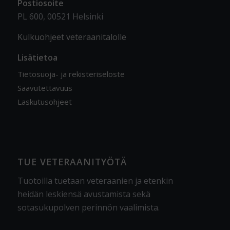
Postiosoite
PL 600, 00521 Helsinki
Kulkuohjeet veteraanitalolle
Lisätietoa
Tietosuoja- ja rekisteriseloste
Saavutettavuus
Laskutusohjeet
TUE VETERAANITYÖTÄ
Tuotoilla tuetaan veteraanien ja etenkin
heidän leskiensä avustamista sekä
sotasukupolven perinnön vaalimista
.