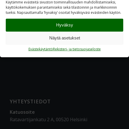
Käytämme evästeitä sivuston toiminnallisuuden mahdollistamiseksi,
käyttökokemuksen parantamiseksi sekä tilastoinnin ja markkinoinnin
tueksi. Napsauttamalla ’hyvaksy’ osoitat hyväksyväsi evästeiden käytön.
Hyväksy
Näytä asetukset
Evästekäytäntö
Rekisteri- ja tietosuojaseloste
YHTEYSTIEDOT
Katuosoite
Ratavartijankatu 2 A, 00520 Helsinki