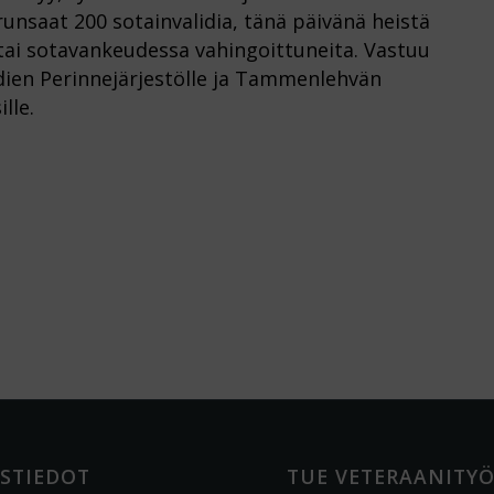
unsaat 200 sotainvalidia, tänä päivänä heistä
i sotavankeudessa vahingoittuneita. Vastuu
idien Perinnejärjestölle ja Tammenlehvän
lle.
STIEDOT
TUE VETERAANITY