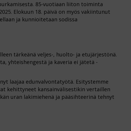
 purkamisesta. 85-vuotiaan liiton toiminta
.2025. Elokuun 18. päivä on myös vakiintunut
ellaan ja kunnioitetaan sodissa
lleen tärkeänä veljes-, huolto- ja etujärjestönä.
, yhteishengestä ja kaveria ei jätetä -
yt laajaa edunvalvontatyötä. Esitystemme
t kehittyneet kansainvälisestikin vertaillen
pitkän uran lakimiehenä ja pääsihteerinä tehnyt