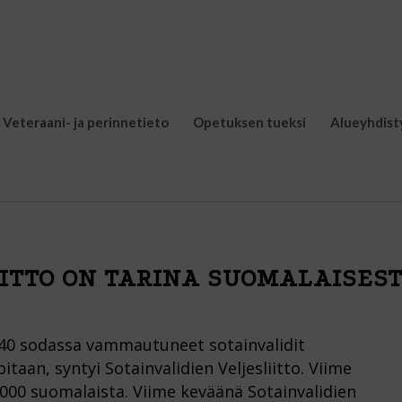
Veteraani- ja perinnetieto
Opetuksen tueksi
Alueyhdist
ITTO ON TARINA SUOMALAISEST
1940 sodassa vammautuneet sotainvalidit
itaan, syntyi Sotainvalidien Veljesliitto. Viime
00 suomalaista. Viime keväänä Sotainvalidien