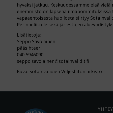
hyväksi jatkuu. Keskuudessamme elää vielä r
enemmistö on lapsena ilmapommituksissa ta
vapaaehtoisesta huollosta siirtyy Sotainval
Perinneliitolle sekä järjestöjen alueyhdistyksi
Lisätietoja:
Seppo Savolainen
pääsihteeri
040 5946090
seppo.savolainen@sotainvalidit.fi
Kuva: Sotainvalidien Veljesliiton arkisto
YHTEY