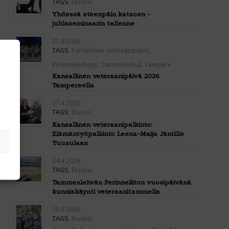
TAGS:
Etusivu
Yhdessä eteenpäin katsoen -
juhlaseminaarin tallenne
27.4.2026
TAGS:
Kansallinen veteraanipäivä
,
Perinneyhdistys
,
Tammenlehvä
,
Tampere
Kansallinen veteraanipäivä 2026
Tampereella
27.4.2026
TAGS:
Etusivu
Kansallinen veteraanipalkinto:
Elämäntyöpalkinto Leena-Maija Jäntille
Tuusulaan
24.4.2026
TAGS:
Etusivu
Tammenlehvän Perinneliiton vuosipäivänä
kunniakäynti veteraanitammella
20.4.2026
TAGS:
Etusivu