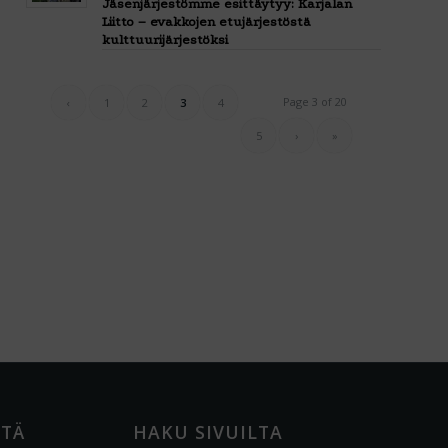
Jäsenjärjestömme esittäytyy: Karjalan
Liitto – evakkojen etujärjestöstä
kulttuurijärjestöksi
Page 3 of 20
‹
1
2
3
4
5
›
»
ÖTÄ
HAKU SIVUILTA