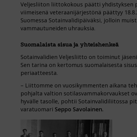
Veljesliiton liittokokous päätti yhdistyksen
viimeisenä veteraanijärjestönä päättyy 18.8
Suomessa Sotainvalidipäiväksi, jolloin muist
vammautuneiden uhrauksia.
Suomalaista sisua ja yhteishenkeä
Sotainvalidien Veljesliitto on toiminut jäseni
Sen tarina on kertomus suomalaisesta sisusta
periaatteesta.
– Liittomme on vuosikymmenten aikana tehn
pohjalta valtion sotilasvammakorvaukset ova
hyvälle tasolle, pohtii Sotainvalidiliitossa 
varatuomari
Seppo Savolainen.