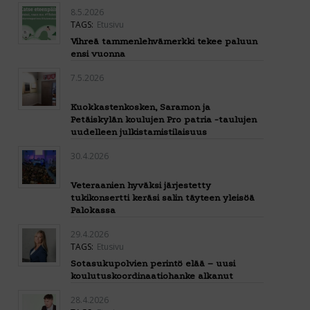
8.5.2026
TAGS:
Etusivu
Vihreä tammenlehvämerkki tekee paluun
ensi vuonna
7.5.2026
Kuokkastenkosken, Saramon ja
Petäiskylän koulujen Pro patria -taulujen
uudelleen julkistamistilaisuus
30.4.2026
Veteraanien hyväksi järjestetty
tukikonsertti keräsi salin täyteen yleisöä
Palokassa
29.4.2026
TAGS:
Etusivu
Sotasukupolvien perintö elää – uusi
koulutuskoordinaatiohanke alkanut
28.4.2026