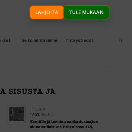
LAHJOITA
TULE MUKAAN
ykset
Tue toimintaamme
Yhteystiedot
A SISUSTA JA
11.5.2026
TAGS:
Etusivu
Kentälle jääneiden sankarivainajien
siunaustilaisuus Hattulassa 17.5.