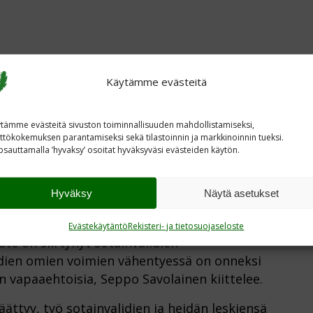
Käytämme evästeitä
iippumatta poliittisista näkemyksistä,
tämme evästeitä sivuston toiminnallisuuden mahdollistamiseksi,
ttökokemuksen parantamiseksi sekä tilastoinnin ja markkinoinnin tueksi.
oista, mistä kertoo korkea järjestäymisastekin
sauttamalla ’hyvaksy’ osoitat hyväksyväsi evästeiden käytön.
t liiton jäseninä. Sotainvalidien keskinäisen
sten laaja tuki. Kansalaiskeräyksillä ja
Hyväksy
Näytä asetukset
oksia ja paikata valtion hoito- ja korvausturvan
Evästekäytäntö
Rekisteri- ja tietosuojaseloste
te on siirtynyt sotainvalidien
dien omien voimien vähentyessä on onneksi
n vapaaehtoisia, Seppo Savolainen kiittelee.
äättyy, työ sotainvalidien ja heidän leskiensä