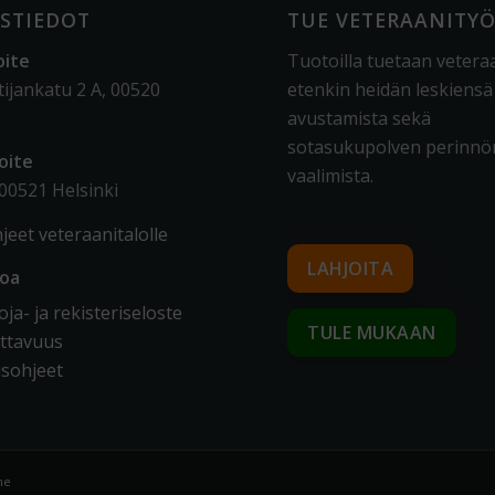
STIEDOT
TUE VETERAANITY
oite
Tuotoilla tuetaan vetera
tijankatu 2 A, 00520
etenkin heidän leskiensä
avustamista sekä
sotasukupolven perinnö
oite
vaalimista
.
 00521 Helsinki
jeet veteraanitalolle
LAHJOITA
toa
ja- ja rekisteriseloste
TULE MUKAAN
ttavuus
sohjeet
me