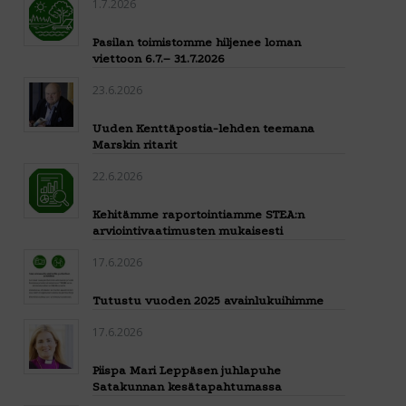
1.7.2026
Pasilan toimistomme hiljenee loman
viettoon 6.7.– 31.7.2026
23.6.2026
Uuden Kenttäpostia-lehden teemana
Marskin ritarit
22.6.2026
Kehitämme raportointiamme STEA:n
arviointivaatimusten mukaisesti
17.6.2026
Tutustu vuoden 2025 avainlukuihimme
17.6.2026
Piispa Mari Leppäsen juhlapuhe
Satakunnan kesätapahtumassa