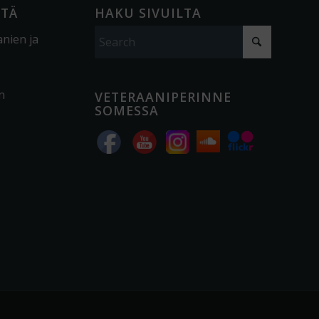
ÖTÄ
HAKU SIVUILTA
anien ja
n
VETERAANIPERINNE
SOMESSA