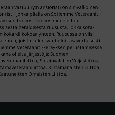
eraanivastuu ry:n ansioristi on sinivalkoinen
önristi, jonka päällä on Sotiemme Veteraanit -
räyksen tunnus. Tunnus muodostuu
ssisesta heraldisesta ruususta, jonka sota-
n kokardi kokoaa yhteen. Ruusussa on viisi
älehteä, joista kukin symboloi tasavertaisesti
tiemme Veteraanit -keräyksen perustamisessa
ana olleita järjestöjä: Suomen
aveteraaniliittoa, Sotainvalidien Veljesliittoa,
tamaveteraaniliittoa, Rintamanaisten Liittoa
Kaatuneitten Omaisten Liittoa.