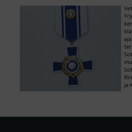
Vet
Yrj
ke
kla
aja
ter
So
muk
Sot
Rin
ja 