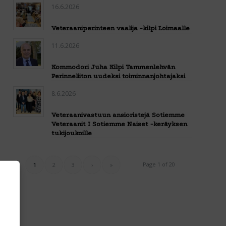
16.6.2026
Veteraaniperinteen vaalija -kilpi Loimaalle
11.6.2026
Kommodori Juha Kilpi Tammenlehvän
Perinneliiton uudeksi toiminnanjohtajaksi
8.6.2026
Veteraanivastuun ansioristejä Sotiemme
Veteraanit I Sotiemme Naiset -keräyksen
tukijoukoille
Page 1 of 20
1
2
3
›
»