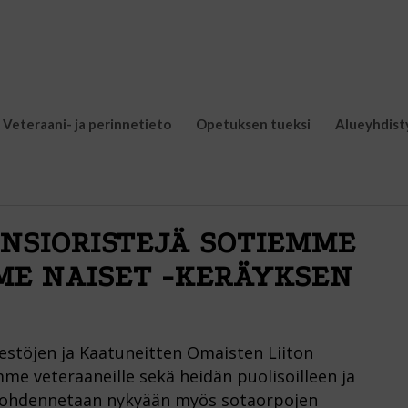
Veteraani- ja perinnetieto
Opetuksen tueksi
Alueyhdist
NSIORISTEJÄ SOTIEMME
ME NAISET -KERÄYKSEN
estöjen ja Kaatuneitten Omaisten Liiton
e veteraaneille sekä heidän puolisoilleen ja
ja kohdennetaan nykyään myös sotaorpojen