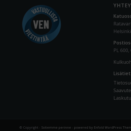
YHTEY
Katuos
Ratavar
Helsinki
Postios
PL 600,
Kulkuoh
Lisätie
Tietosuo
Saavute
Laskutu
© Copyright -
Sotiemme perinne
-
powered by Enfold WordPress The