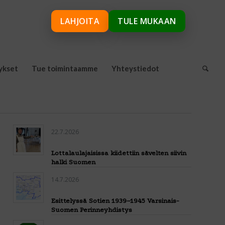
LAHJOITA
TULE MUKAAN
ykset
Tue toimintaamme
Yhteystiedot
22.7.2026
Lottalaulajaisissa kiidettiin sävelten siivin
halki Suomen
14.7.2026
Esittelyssä Sotien 1939–1945 Varsinais-
Suomen Perinneyhdistys