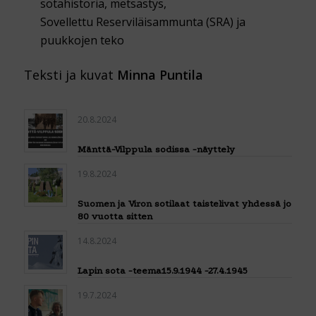
sotahistoria, metsästys,
Sovellettu Reserviläisammunta (SRA) ja
puukkojen teko
Teksti ja kuvat
Minna Puntila
20.8.2024
Mänttä-Vilppula sodissa -näyttely
19.8.2024
Suomen ja Viron sotilaat taistelivat yhdessä jo
80 vuotta sitten
14.8.2024
Lapin sota -teema15.9.1944 -27.4.1945
19.7.2024