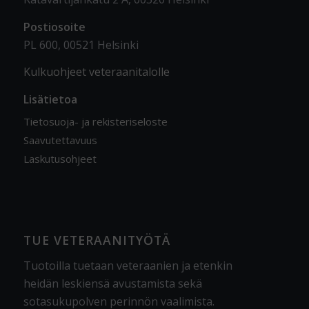
Postiosoite
PL 600, 00521 Helsinki
Kulkuohjeet veteraanitalolle
Lisätietoa
Tietosuoja- ja rekisteriseloste
Saavutettavuus
Laskutusohjeet
TUE VETERAANITYÖTÄ
Tuotoilla tuetaan veteraanien ja etenkin
heidän leskiensä avustamista sekä
sotasukupolven perinnön vaalimista
.