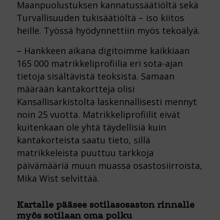
Maanpuolustuksen kannatussäätiöltä sekä
Turvallisuuden tukisäätiöltä – iso kiitos
heille. Työssä hyödynnettiin myös tekoälyä.
– Hankkeen aikana digitoimme kaikkiaan
165 000 matrikkeliprofiilia eri sota-ajan
tietoja sisältävistä teoksista. Samaan
määrään kantakortteja olisi
Kansallisarkistolta laskennallisesti mennyt
noin 25 vuotta. Matrikkeliprofiilit eivät
kuitenkaan ole yhtä täydellisiä kuin
kantakorteista saatu tieto, sillä
matrikkeleista puuttuu tarkkoja
päivämääriä muun muassa osastosiirroista,
Mika Wist selvittää.
Kartalle pääsee sotilasosaston rinnalle
myös sotilaan oma polku