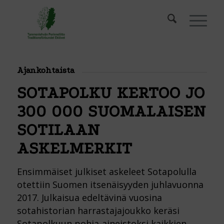
Ajankohtaista
SOTAPOLKU KERTOO JO
300 000 SUOMALAISEN
SOTILAAN
ASKELMERKIT
Ensimmäiset julkiset askeleet Sotapolulla
otettiin Suomen itsenäisyyden juhlavuonna
2017. Julkaisua edeltävinä vuosina
sotahistorian harrastajajoukko keräsi
Sotapolkuun pohja-aineistoksi kaikkien