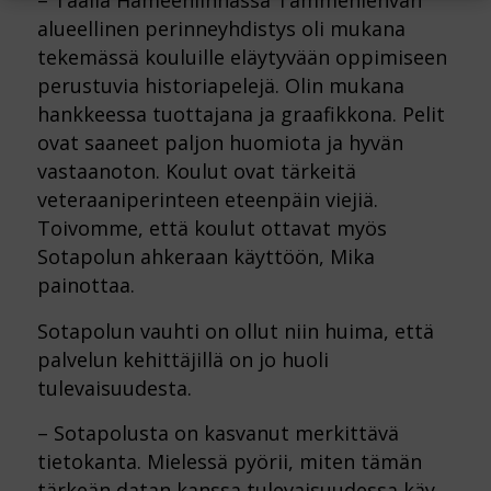
– Täällä Hämeenlinnassa Tammenlehvän
alueellinen perinneyhdistys oli mukana
tekemässä kouluille eläytyvään oppimiseen
perustuvia historiapelejä. Olin mukana
hankkeessa tuottajana ja graafikkona. Pelit
ovat saaneet paljon huomiota ja hyvän
vastaanoton. Koulut ovat tärkeitä
veteraaniperinteen eteenpäin viejiä.
Toivomme, että koulut ottavat myös
Sotapolun ahkeraan käyttöön, Mika
painottaa.
Sotapolun vauhti on ollut niin huima, että
palvelun kehittäjillä on jo huoli
tulevaisuudesta.
– Sotapolusta on kasvanut merkittävä
tietokanta. Mielessä pyörii, miten tämän
tärkeän datan kanssa tulevaisuudessa käy