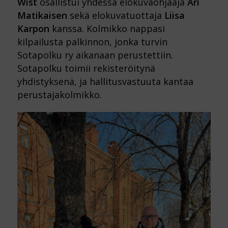
Wist
osallistui yhdessä elokuvaohjaaja
Ari
Matikaisen
sekä elokuvatuottaja
Liisa
Karpon
kanssa. Kolmikko nappasi
kilpailusta palkinnon, jonka turvin
Sotapolku ry aikanaan perustettiin.
Sotapolku toimii rekisteröitynä
yhdistyksenä, ja hallitusvastuuta kantaa
perustajakolmikko.