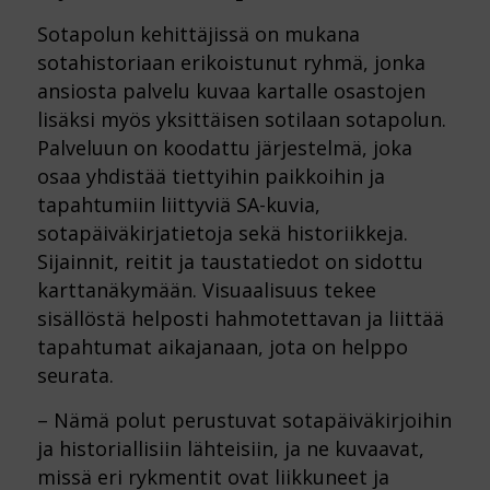
Sotapolun kehittäjissä on mukana
sotahistoriaan erikoistunut ryhmä, jonka
ansiosta palvelu kuvaa kartalle osastojen
lisäksi myös yksittäisen sotilaan sotapolun.
Palveluun on koodattu järjestelmä, joka
osaa yhdistää tiettyihin paikkoihin ja
tapahtumiin liittyviä SA-kuvia,
sotapäiväkirjatietoja sekä historiikkeja.
Sijainnit, reitit ja taustatiedot on sidottu
karttanäkymään. Visuaalisuus tekee
sisällöstä helposti hahmotettavan ja liittää
tapahtumat aikajanaan, jota on helppo
seurata.
– Nämä polut perustuvat sotapäiväkirjoihin
ja historiallisiin lähteisiin, ja ne kuvaavat,
missä eri rykmentit ovat liikkuneet ja