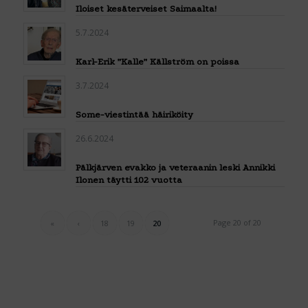
Iloiset kesäterveiset Saimaalta!
5.7.2024
Karl-Erik ”Kalle” Källström on poissa
3.7.2024
Some-viestintää häiriköity
26.6.2024
Pälkjärven evakko ja veteraanin leski Annikki
Ilonen täytti 102 vuotta
Page 20 of 20
«
‹
18
19
20