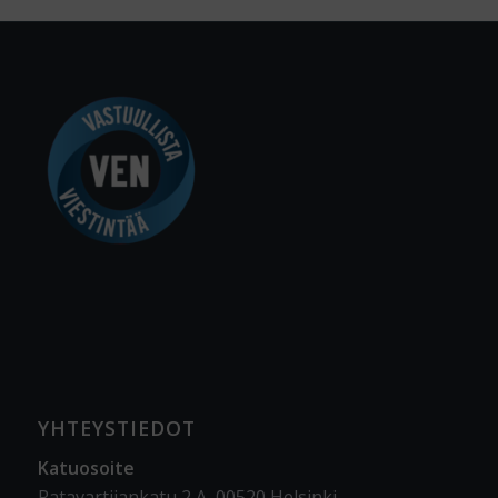
YHTEYSTIEDOT
Katuosoite
Ratavartijankatu 2 A, 00520 Helsinki