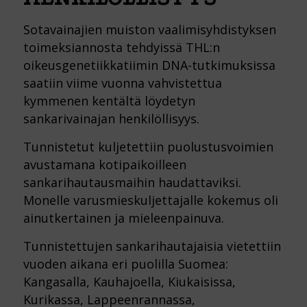
Sotavainajien muiston vaalimisyhdistyksen
toimeksiannosta tehdyissä THL:n
oikeusgenetiikkatiimin DNA-tutkimuksissa
saatiin viime vuonna vahvistettua
kymmenen kentältä löydetyn
sankarivainajan henkilöllisyys.
Tunnistetut kuljetettiin puolustusvoimien
avustamana kotipaikoilleen
sankarihautausmaihin haudattaviksi.
Monelle varusmieskuljettajalle kokemus oli
ainutkertainen ja mieleenpainuva.
Tunnistettujen sankarihautajaisia vietettiin
vuoden aikana eri puolilla Suomea:
Kangasalla, Kauhajoella, Kiukaisissa,
Kurikassa, Lappeenrannassa,