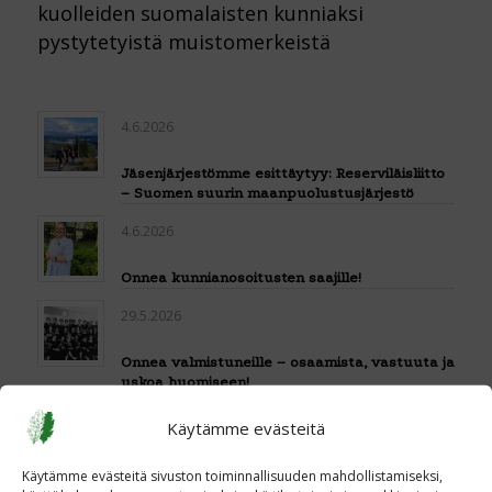
kuolleiden suomalaisten kunniaksi
pystytetyistä muistomerkeistä
4.6.2026
Jäsenjärjestömme esittäytyy: Reserviläisliitto
– Suomen suurin maanpuolustusjärjestö
4.6.2026
Onnea kunnianosoitusten saajille!
29.5.2026
Onnea valmistuneille – osaamista, vastuuta ja
uskoa huomiseen!
29.5.2026
Käytämme evästeitä
Givande samtal om vårt nya
Käytämme evästeitä sivuston toiminnallisuuden mahdollistamiseksi,
utbildningsprogram med SFP