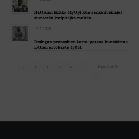
Hattulan kirkko täyttyi kun sankarivainajat
siunattiin kotipitäjän multiin
13.5.2026
Limingan pronssinen Lotta-patsas kunnioittaa
lottien arvokasta työtä
Page 2 of 20
‹
1
2
3
4
›
»