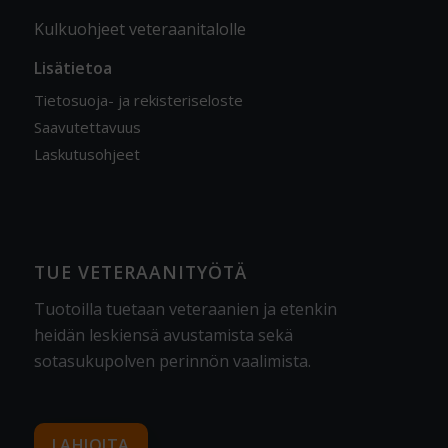
Kulkuohjeet veteraanitalolle
Lisätietoa
Tietosuoja- ja rekisteriseloste
Saavutettavuus
Laskutusohjeet
TUE VETERAANITYÖTÄ
Tuotoilla tuetaan veteraanien ja etenkin
heidän leskiensä avustamista sekä
sotasukupolven perinnön vaalimista
.
LAHJOITA