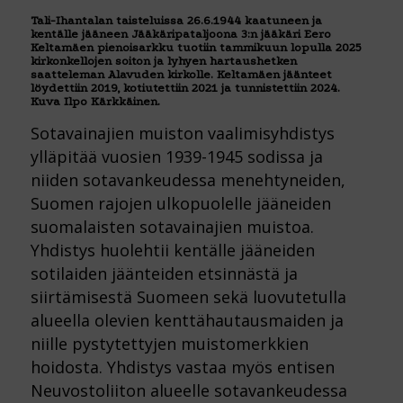
Tali-Ihantalan taisteluissa 26.6.1944 kaatuneen ja
kentälle jääneen Jääkäripataljoona 3:n jääkäri Eero
Keltamäen pienoisarkku tuotiin tammikuun lopulla 2025
kirkonkellojen soiton ja lyhyen hartaushetken
saatteleman Alavuden kirkolle. Keltamäen jäänteet
löydettiin 2019, kotiutettiin 2021 ja tunnistettiin 2024.
Kuva Ilpo Kärkkäinen.
Sotavainajien muiston vaalimisyhdistys
ylläpitää vuosien 1939-1945 sodissa ja
niiden sotavankeudessa menehtyneiden,
Suomen rajojen ulkopuolelle jääneiden
suomalaisten sotavainajien muistoa.
Yhdistys huolehtii kentälle jääneiden
sotilaiden jäänteiden etsinnästä ja
siirtämisestä Suomeen sekä luovutetulla
alueella olevien kenttähautausmaiden ja
niille pystytettyjen muistomerkkien
hoidosta. Yhdistys vastaa myös entisen
Neuvostoliiton alueelle sotavankeudessa