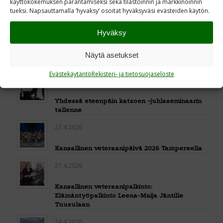
käyttökokemuksen parantamiseksi sekä tilastoinnin ja markkinoinnin
Veteraanien hyväksi järjestetty tukikonsertti
tueksi. Napsauttamalla ’hyvaksy’ osoitat hyväksyväsi evästeiden käytön.
keräsi salin täyteen yleisöä Palokassa
Hyväksy
29.4.2026
Sotasukupolvien perintö elää – uusi
Näytä asetukset
koulutuskoordinaatiohanke alkanut
Evästekäytäntö
Rekisteri- ja tietosuojaseloste
28.4.2026
Yhdessä eteenpäin katsoen -juhlaseminaarin
tallenne
27.4.2026
Kansallinen veteraanipäivä 2026 Tampereella
27.4.2026
Kansallinen veteraanipalkinto:
Elämäntyöpalkinto Leena-Maija Jäntille
Tuusulaan
24.4.2026