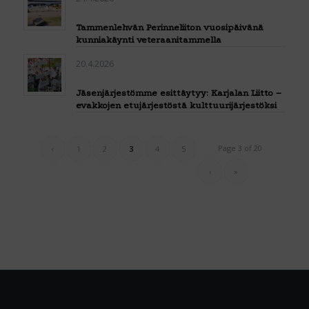
Tammenlehvän Perinneliiton vuosipäivänä
kunniakäynti veteraanitammella
20.4.2026
Jäsenjärjestömme esittäytyy: Karjalan Liitto –
evakkojen etujärjestöstä kulttuurijärjestöksi
Page 3 of 20
‹
1
2
3
4
5
›
»