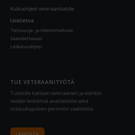
Kulkuohjeet veteraanitalolle
Lisätietoa
Tietosuoja- ja rekisteriseloste
Saavutettavuus
Laskutusohjeet
TUE VETERAANITYÖTÄ
Tuotoilla tuetaan veteraanien ja etenkin
heidän leskiensä avustamista sekä
sotasukupolven perinnön vaalimista
.
LAHJOITA