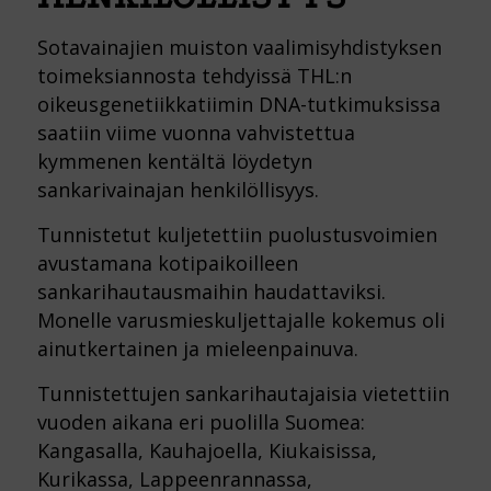
Sotavainajien muiston vaalimisyhdistyksen
toimeksiannosta tehdyissä THL:n
oikeusgenetiikkatiimin DNA-tutkimuksissa
saatiin viime vuonna vahvistettua
kymmenen kentältä löydetyn
sankarivainajan henkilöllisyys.
Tunnistetut kuljetettiin puolustusvoimien
avustamana kotipaikoilleen
sankarihautausmaihin haudattaviksi.
Monelle varusmieskuljettajalle kokemus oli
ainutkertainen ja mieleenpainuva.
Tunnistettujen sankarihautajaisia vietettiin
vuoden aikana eri puolilla Suomea:
Kangasalla, Kauhajoella, Kiukaisissa,
Kurikassa, Lappeenrannassa,