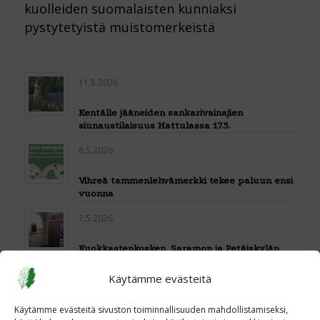
kuolleiden suomalaisten kunniaksi
pystytetyistä muistomerkeistä
11.5.2026
Kentälle jääneiden sankarivainajien
siunaustilaisuus Hattulassa 17.5.
8.5.2026
Vihreä tammenlehvämerkki tekee paluun ensi
vuonna
7.5.2026
Kuokkastenkosken, Saramon ja Petäiskylän
koulujen Pro patria -taulujen uudelleen
julkistamistilaisuus
Käytämme evästeitä
30.4.2026
Käytämme evästeitä sivuston toiminnallisuuden mahdollistamiseksi,