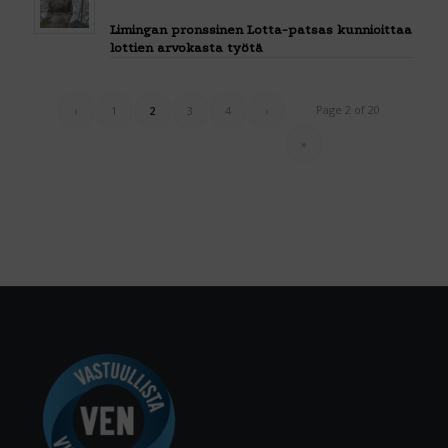
Limingan pronssinen Lotta-patsas kunnioittaa
lottien arvokasta työtä
Page 2 of 20
‹
1
2
3
4
›
»