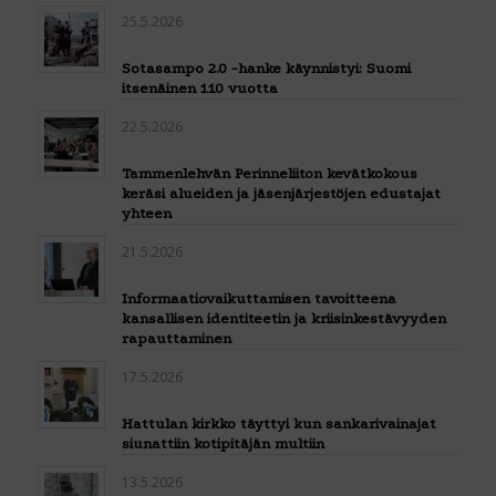
25.5.2026
Sotasampo 2.0 -hanke käynnistyi: Suomi
itsenäinen 110 vuotta
22.5.2026
Tammenlehvän Perinneliiton kevätkokous
keräsi alueiden ja jäsenjärjestöjen edustajat
yhteen
21.5.2026
Informaatiovaikuttamisen tavoitteena
kansallisen identiteetin ja kriisinkestävyyden
rapauttaminen
17.5.2026
Hattulan kirkko täyttyi kun sankarivainajat
siunattiin kotipitäjän multiin
13.5.2026