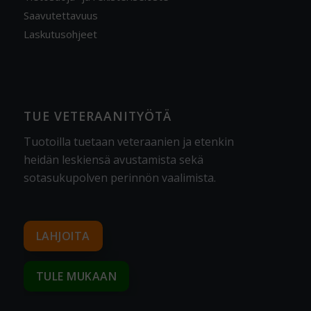
Saavutettavuus
Laskutusohjeet
TUE VETERAANITYÖTÄ
Tuotoilla tuetaan veteraanien ja etenkin
heidän leskiensä avustamista sekä
sotasukupolven perinnön vaalimista
.
LAHJOITA
TULE MUKAAN