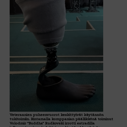
Veteraanien puheenvuorot keskittyivät käytännön
tukitoimiin. Rintamalla komppanian päällikkönä toiminut
Volodmir ”Buddha” Rudkovski irrotti estradilla