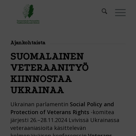
Ajankohtaista
SUOMALAINEN
VETERAANITYÖ
KIINNOSTAA
UKRAINAA
Ukrainan parlamentin
Social Policy and
Protection of Veterans Rights
-komitea
järjesti 26.–28.11.2024 Lvivissä Ukrainassa
veteraaniasioita käsittelevän
kolmepäiväisen konferenssin
Veterans –