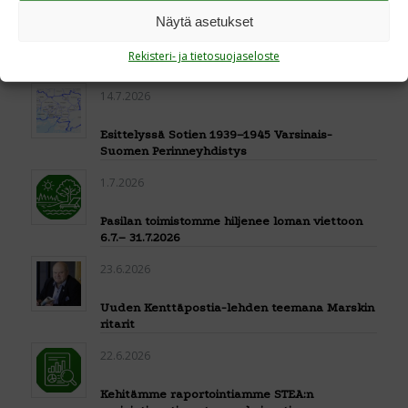
22.7.2026
Näytä asetukset
Lottalaulajaisissa kiidettiin sävelten siivin halki
Rekisteri- ja tietosuojaseloste
Suomen
14.7.2026
Esittelyssä Sotien 1939–1945 Varsinais-
Suomen Perinneyhdistys
1.7.2026
Pasilan toimistomme hiljenee loman viettoon
6.7.– 31.7.2026
23.6.2026
Uuden Kenttäpostia-lehden teemana Marskin
ritarit
22.6.2026
Kehitämme raportointiamme STEA:n