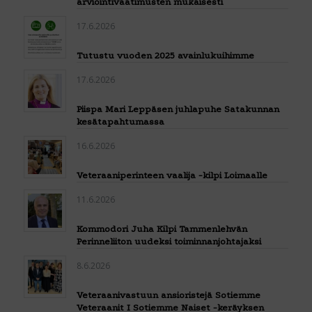
arviointivaatimusten mukaisesti
17.6.2026
Tutustu vuoden 2025 avainlukuihimme
17.6.2026
Piispa Mari Leppäsen juhlapuhe Satakunnan
kesätapahtumassa
16.6.2026
Veteraaniperinteen vaalija -kilpi Loimaalle
11.6.2026
Kommodori Juha Kilpi Tammenlehvän
Perinneliiton uudeksi toiminnanjohtajaksi
8.6.2026
Veteraanivastuun ansioristejä Sotiemme
Veteraanit I Sotiemme Naiset -keräyksen