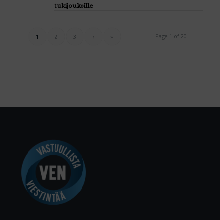
tukijoukoille
Page 1 of 20
1
2
3
›
»