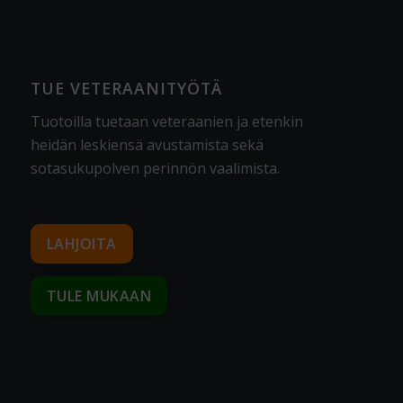
TUE VETERAANITYÖTÄ
Tuotoilla tuetaan veteraanien ja etenkin
heidän leskiensä avustamista sekä
sotasukupolven perinnön vaalimista
.
LAHJOITA
TULE MUKAAN