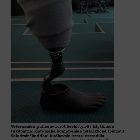
Veteraanien puheenvuorot keskittyivät käytännön
tukitoimiin. Rintamalla komppanian päällikkönä toiminut
Volodmir ”Buddha” Rudkovski irrotti estradilla