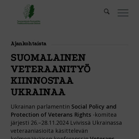
Ajankohtaista
SUOMALAINEN
VETERAANITYÖ
KIINNOSTAA
UKRAINAA
Ukrainan parlamentin
Social Policy and
Protection of Veterans Rights
-komitea
järjesti 26.–28.11.2024 Lvivissä Ukrainassa
veteraaniasioita käsittelevän
kolmepäiväisen konferenssin
Veterans –