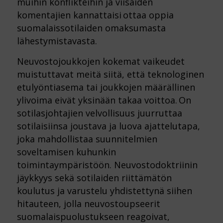
muihin konflikteihin ja viisaiden
komentajien kannattaisi ottaa oppia
suomalaissotilaiden omaksumasta
lähestymistavasta.
Neuvostojoukkojen kokemat vaikeudet
muistuttavat meitä siitä, että teknologinen
etulyöntiasema tai joukkojen määrällinen
ylivoima eivät yksinään takaa voittoa. On
sotilasjohtajien velvollisuus juurruttaa
sotilaisiinsa joustava ja luova ajattelutapa,
joka mahdollistaa suunnitelmien
soveltamisen kuhunkin
toimintaympäristöön. Neuvostodoktriinin
jäykkyys sekä sotilaiden riittämätön
koulutus ja varustelu yhdistettynä siihen
hitauteen, jolla neuvostoupseerit
suomalaispuolustukseen reagoivat,