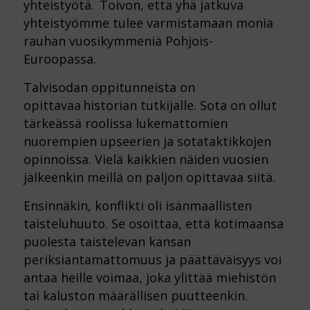
yhteistyötä. Toivon, että yhä jatkuva
yhteistyömme tulee varmistamaan monia
rauhan vuosikymmeniä Pohjois-
Euroopassa.
Talvisodan oppitunneista on
opittavaa historian tutkijalle. Sota on ollut
tärkeässä roolissa lukemattomien
nuorempien upseerien ja sotataktikkojen
opinnoissa. Vielä kaikkien näiden vuosien
jälkeenkin meillä on paljon opittavaa siitä.
Ensinnäkin, konflikti oli isänmaallisten
taisteluhuuto. Se osoittaa, että kotimaansa
puolesta taistelevan kansan
periksiantamattomuus ja päättäväisyys voi
antaa heille voimaa, joka ylittää miehistön
tai kaluston määrällisen puutteenkin.