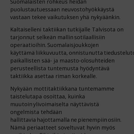
Suomalaisten rohkeus heidän
puolustautuessaan neuvostohyökkäystä
vastaan tekee vaikutuksen yhä nykyäänkin.
Kaltaiselleni taktiikan tutkijalle Talvisota on
tarjonnut selkeän mallin sotilaallisiin
operaatioihin. Suomalaisjoukkojen
käyttämä liikkuvuutta, onnistunutta tiedustelut
paikallisten sää- ja maasto-olosuhteiden
perusteellista tuntemusta hyödyntävä
taktiikka asettaa riman korkealle.
Nykyään mottitaktiikkana tuntemamme
taistelutapa osoittaa, kuinka
muutoin ylivoimaiselta näyttävistä
ongelmista tehdään
hallittavia hajottamalla ne pienempiin osiin.
Nämä periaatteet soveltuvat hyvin myös