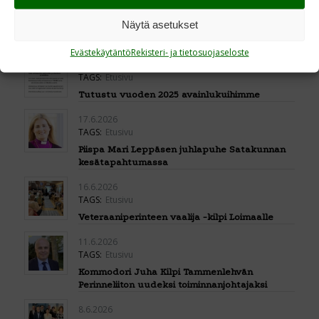
TAGS:
Etusivu
Näytä asetukset
Kehitämme raportointiamme STEA:n
arviointivaatimusten mukaisesti
Evästekäytäntö
Rekisteri- ja tietosuojaseloste
17.6.2026
TAGS:
Etusivu
Tutustu vuoden 2025 avainlukuihimme
17.6.2026
TAGS:
Etusivu
Piispa Mari Leppäsen juhlapuhe Satakunnan
kesätapahtumassa
16.6.2026
TAGS:
Etusivu
Veteraaniperinteen vaalija -kilpi Loimaalle
11.6.2026
TAGS:
Etusivu
Kommodori Juha Kilpi Tammenlehvän
Perinneliiton uudeksi toiminnanjohtajaksi
8.6.2026