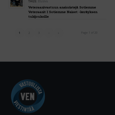
TAGS:
Etusivu
Veteraanivastuun ansioristejä Sotiemme
Veteraanit I Sotiemme Naiset -keräyksen
tukijoukoille
Page 1 of 20
1
2
3
›
»