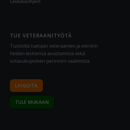
Laskutusohjeet
TUE VETERAANITYÖTÄ
Tuotoilla tuetaan veteraanien ja etenkin
heidän leskiensä avustamista sekä
sotasukupolven perinnön vaalimista
.
LAHJOITA
TULE MUKAAN