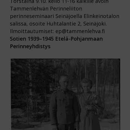
Torstaina 9.10. kello 11-16 kaikille avoin
Tammenlehvän Perinneliiton
perinneseminaari Seinäjoella Elinkeinotalon
salissa, osoite Huhtalantie 2, Seinäjoki.
Ilmoittautumiset: ep@tammenlehva.fi
Sotien 1939–1945 Etelä-Pohjanmaan
Perinneyhdistys