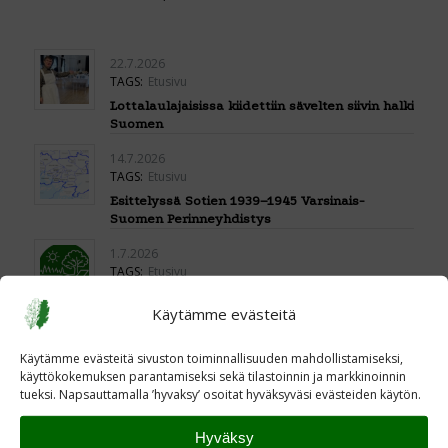
22.7.2026
TAGS:
Etusivu
Lottalaulajaisissa kiidettiin sävelten siivin halki
Suomen
14.7.2026
TAGS:
Etusivu
Esittelyssä Sotien 1939–1945 Varsinais-
Suomen Perinneyhdistys
1.7.2026
TAGS:
Etusivu
Pasilan toimistomme hiljenee loman viettoon
Käytämme evästeitä
6.7.– 31.7.2026
23.6.2026
Käytämme evästeitä sivuston toiminnallisuuden mahdollistamiseksi,
TAGS:
Etusivu
käyttökokemuksen parantamiseksi sekä tilastoinnin ja markkinoinnin
Uuden Kenttäpostia-lehden teemana Marskin
tueksi. Napsauttamalla ’hyvaksy’ osoitat hyväksyväsi evästeiden käytön.
ritarit
Hyväksy
22.6.2026