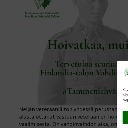
Käy
käy
Nap
Neljän veteraaniliiton yhdessä perustama 
alusta ottanut vastuun veteraanien hoivast
vaalimisesta. On vahdinvaihdon aika, on aika