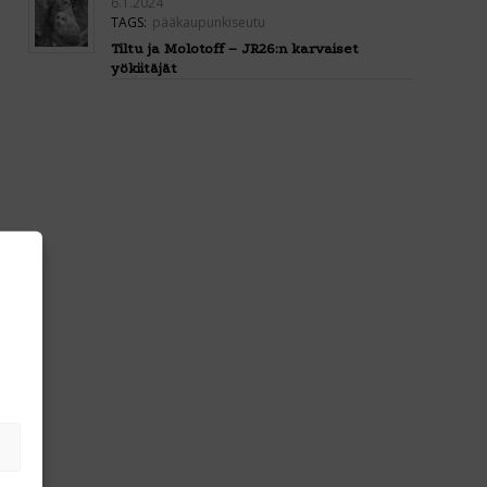
6.1.2024
TAGS:
pääkaupunkiseutu
Tiltu ja Molotoff – JR26:n karvaiset
yökiitäjät