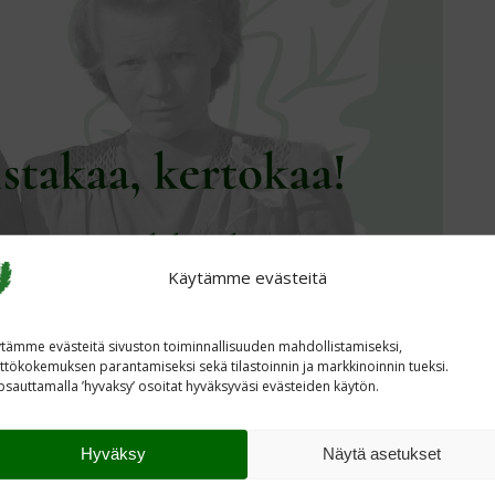
Käytämme evästeitä
tämme evästeitä sivuston toiminnallisuuden mahdollistamiseksi,
ttökokemuksen parantamiseksi sekä tilastoinnin ja markkinoinnin tueksi.
sauttamalla ’hyvaksy’ osoitat hyväksyväsi evästeiden käytön.
Tammenlehvän Perinneliitto on tämän vuoden
a ja sotasukupolven arvokkaan perinnön
Hyväksy
Näytä asetukset
 muistaa ja kertoa, on aika katsoa tulevaan.