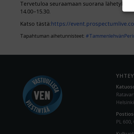
Tervetuloa seuraamaan suorana lähetyksenä 
14.00–15.30.
Katso tästä:
https://event.prospectumlive.c
Tapahtuman aihetunnisteet:
#TammenlehvänPerin
YHTEY
Katuos
Ratavar
Helsinki
Postios
PL 600,
Kulkuoh