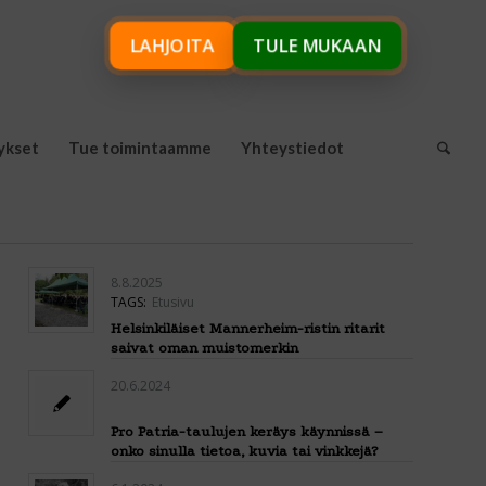
LAHJOITA
TULE MUKAAN
ykset
Tue toimintaamme
Yhteystiedot
8.8.2025
TAGS:
Etusivu
Helsinkiläiset Mannerheim-ristin ritarit
saivat oman muistomerkin
20.6.2024
Pro Patria-taulujen keräys käynnissä –
onko sinulla tietoa, kuvia tai vinkkejä?