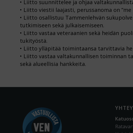
• Liitto suunnittelee ja ohjaa valtakunnallist
• Liitto viestii laajasti, perussanoma on 
• Liitto osallistuu Tammenlehvän sukupolve
tutkimiseen sekä julkaisemiseen.
• Liitto vastaa veteraanien sekä heidän puol
tukityöstä.
• Liitto ylläpitää toimintaansa tarvittavia h
• Liitto vastaa valtakunnallisen toiminnan t
sekä alueellisia hankkeita.
YHTEY
Katuos
Ratavar