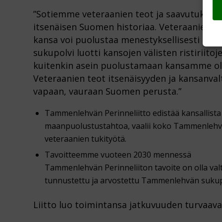
”Sotiemme veteraanien teot ja saavutukset 
itsenäisen Suomen historiaa. Veteraanien san
kansa voi puolustaa menestyksellisesti its
sukupolvi luotti kansojen välisten ristiriito
kuitenkin asein puolustamaan kansamme o
Veteraanien teot itsenäisyyden ja kansanva
vapaan, vauraan Suomen perusta.”
Tammenlehvän Perinneliitto edistää kansallista y
maanpuolustustahtoa, vaalii koko Tammenlehvä
veteraanien tukityötä.
Tavoitteemme vuoteen 2030 mennessä
Tammenlehvän Perinneliiton tavoite on olla valtak
tunnustettu ja arvostettu Tammenlehvän sukupo
Liitto luo toimintansa jatkuvuuden turvaava