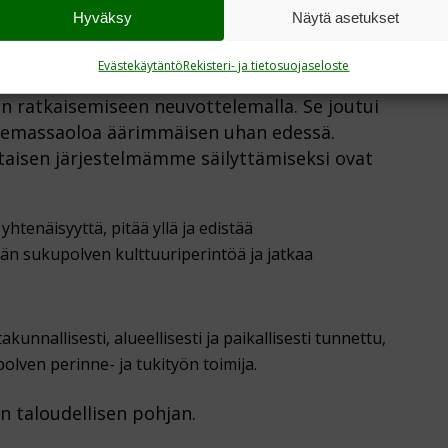
Hyväksy
Näytä asetukset
sodan ja rauhan aikana ovat arvokas osa
oma tuleville sukupolville on, että pienikin
Evästekäytäntö
Rekisteri- ja tietosuojaseloste
enäisyyttään ja vapauttaan. Sotiemme aikainen
jen ratkaisemiseen neuvottelemalla. Se joutui
lemassaoloa äärimmäisen uhan edessä.
ltaisen järjestelmämme säilyttämiseksi ovat
htenäisyyttä, pitää yllä ja edistää
n sukupolven kulttuuriperintöä ja jatkaa
unnallisesti, alueellisesti ja paikallisesti tunnettu,
lven perinne- ja tukityön toimija.
n taloudellisen pohjan.