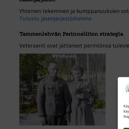
Yhteinen tekeminen ja kumppanuuksien sol
Tutustu jäsenjärjestöihimme.
Tammenlehvän Perinneliiton strategia
Veteraanit ovat jättäneet perintönsä tulevie
Käy
käy
Nap