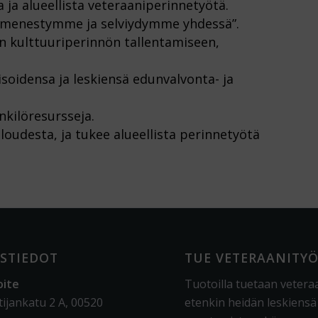
a ja alueellista veteraaniperinnetyötä.
”me menestymme ja selviydymme yhdessä”.
n kulttuuriperinnön tallentamiseen,
isoidensa ja leskiensä edunvalvonta- ja
enkilöresursseja.
aloudesta, ja tukee alueellista perinnetyötä
STIEDOT
TUE VETERAANITY
oite
Tuotoilla tuetaan vetera
tijankatu 2 A, 00520
etenkin heidän leskiensä