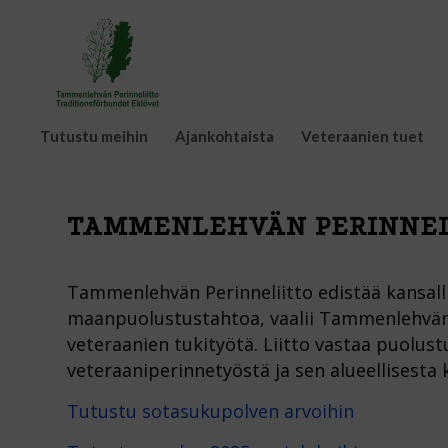
Tutustu meihin
Ajankohtaista
Veteraanien tuet
TAMMENLEHVÄN PERINNEL
Tammenlehvän Perinneliitto edistää kansallis
maanpuolustustahtoa, vaalii Tammenlehvän 
veteraanien tukityötä. Liitto vastaa puolus
veteraaniperinnetyöstä ja sen alueellisesta 
Tutustu sotasukupolven arvoihin