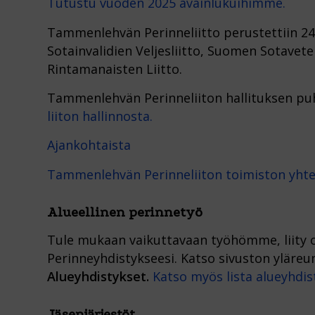
Tutustu vuoden 2025 avainlukuihimme.
Tammenlehvän Perinneliitto perustettiin 24.
Sotainvalidien Veljesliitto, Suomen Sotaveter
Rintamanaisten Liitto.
Tammenlehvän Perinneliiton hallituksen p
liiton hallinnosta.
Ajankohtaista
Tammenlehvän Perinneliiton toimiston yht
Alueellinen perinnetyö
Tule mukaan vaikuttavaan työhömme, liity
Perinneyhdistykseesi. Katso sivuston yläreun
Alueyhdistykset.
Katso myös lista alueyhdis
Jäsenjärjestöt