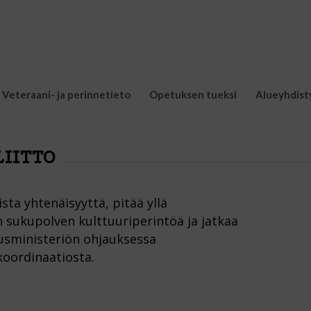
Veteraani- ja perinnetieto
Opetuksen tueksi
Alueyhdist
IITTO
ta yhtenäisyyttä, pitää yllä
sukupolven kulttuuriperintöä ja jatkaa
tusministeriön ohjauksessa
koordinaatiosta.