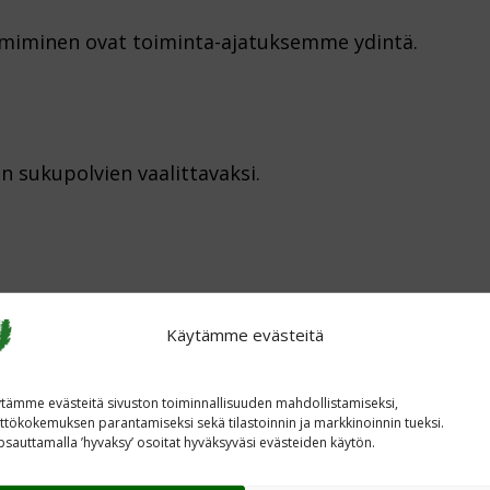
miminen ovat toiminta-ajatuksemme ydintä.
n sukupolvien vaalittavaksi.
Käytämme evästeitä
tämme evästeitä sivuston toiminnallisuuden mahdollistamiseksi,
ttökokemuksen parantamiseksi sekä tilastoinnin ja markkinoinnin tueksi.
sauttamalla ’hyvaksy’ osoitat hyväksyväsi evästeiden käytön.