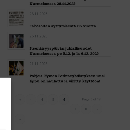
Nurmeksessa 28.11.2025
28.11.2025
Talvisodan syttymisestä 86 vuotta
26.11.2025
Itsenäisyyspäivän juhlallisuudet
Nurmeksessa pe 5.12. ja la 6.12. 2025
21.11.2025
Pohjois-Kymen Perinneyhdistyksen uusi
lippu on naulattu ja vihitty käyttöön!
Page 6 of 18
«
‹
4
5
6
7
8
›
»