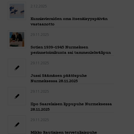
2.12.2025
Kunniavieraiden oma itsenäisyyspäivän
vastaanotto
29.11.2025
Sotien 1939–1945 Nurmeksen
perinnetoimikunta sai tammenlehvälipun
29.11.2025
Jussi Säämäsen päätöspuhe
Nurmeksessa 28.11.2025
29.11.2025
Ilpo Saarelaisen lippupuhe Nurmeksessa
28.11.2025
29.11.2025
Mikko Rautiaisen tervetuliaispuhe