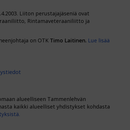
4.2003. Liiton perustajajäseniä ovat
aaniliitto, Rintamaveteraaniliitto ja
uheenjohtaja on OTK
Timo Laitinen.
Lue lisää
eystiedot
 omaan alueelliseen Tammenlehvän
asta kaikki alueelliset yhdistykset kohdasta
tyksistä.