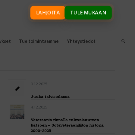
LAHJOITA
TULE MUKAAN
ykset
Tue toimintaamme
Yhteystiedot
9.12.2025
Juuka talvisodassa
4.12.2025
Veteraanin rinnalla tulevaisuuteen
katsoen – Sotaveteraaniliiton historia
2000–2025