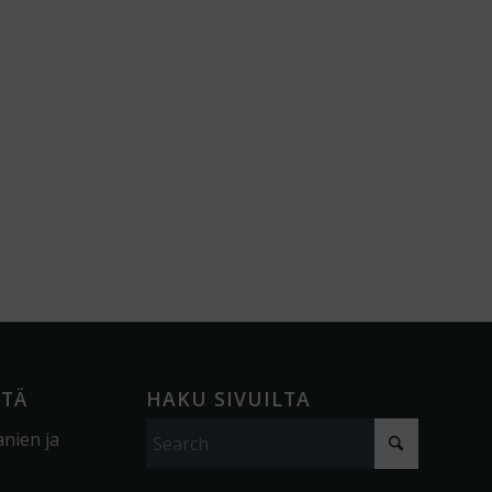
ÖTÄ
HAKU SIVUILTA
anien ja