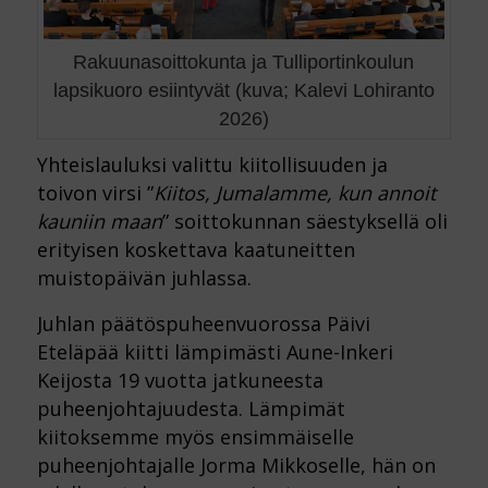
Rakuunasoittokunta ja Tulliportinkoulun
lapsikuoro esiintyvät (kuva; Kalevi Lohiranto
2026)
Yhteislauluksi valittu kiitollisuuden ja
toivon virsi ”
Kiitos, Jumalamme, kun annoit
kauniin maan
” soittokunnan säestyksellä oli
erityisen koskettava kaatuneitten
muistopäivän juhlassa.
Juhlan päätöspuheenvuorossa Päivi
Eteläpää kiitti lämpimästi Aune-Inkeri
Keijosta 19 vuotta jatkuneesta
puheenjohtajuudesta. Lämpimät
kiitoksemme myös ensimmäiselle
puheenjohtajalle Jorma Mikkoselle, hän on