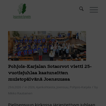
Pohjois-Karjalan Sotaorvot vietti 25-
vuotisjuhlaa kaatuneitten
muistopäivänä Joensuussa
/
/
29.6.2026
in
2026
,
Ajankohtaista
,
Joensuu
,
Pohjois-Karjala
by
Mikko Rautiainen
Pielisensuun kirkossa järjestettyyn juhlaan