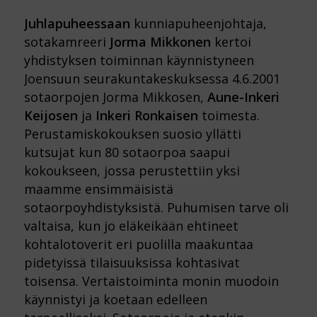
Juhlapuheessaan
kunniapuheenjohtaja,
sotakamreeri
Jorma Mikkonen
kertoi
yhdistyksen toiminnan käynnistyneen
Joensuun seurakuntakeskuksessa 4.6.2001
sotaorpojen Jorma Mikkosen,
Aune-Inkeri
Keijosen
ja
Inkeri Ronkaisen
toimesta.
Perustamiskokouksen suosio yllätti
kutsujat kun 80 sotaorpoa saapui
kokoukseen, jossa perustettiin yksi
maamme ensimmäisistä
sotaorpoyhdistyksistä. Puhumisen tarve oli
valtaisa, kun jo eläkeikään ehtineet
kohtalotoverit eri puolilla maakuntaa
pidetyissä tilaisuuksissa kohtasivat
toisensa. Vertaistoiminta monin muodoin
käynnistyi ja koetaan edelleen