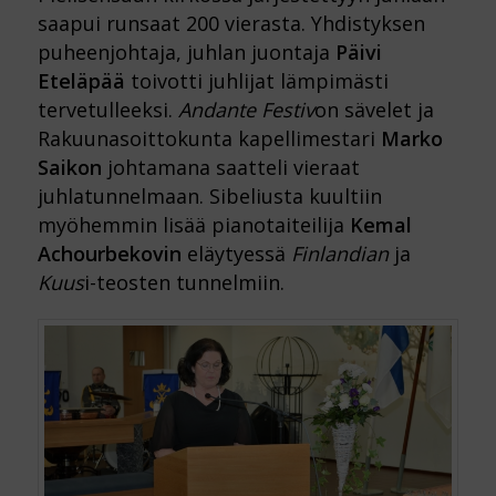
saapui runsaat 200 vierasta. Yhdistyksen
puheenjohtaja, juhlan juontaja
Päivi
Eteläpää
toivotti juhlijat lämpimästi
tervetulleeksi.
Andante Festiv
on sävelet ja
Rakuunasoittokunta kapellimestari
Marko
Saikon
johtamana saatteli vieraat
juhlatunnelmaan. Sibeliusta kuultiin
myöhemmin lisää pianotaiteilija
Kemal
Achourbekovin
eläytyessä
Finlandian
ja
Kuus
i-teosten tunnelmiin.