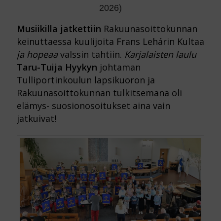
2026)
Musiikilla jatkettiin
Rakuunasoittokunnan
keinuttaessa kuulijoita Frans Lehárin Kultaa
ja hopeaa
valssin tahtiin.
Karjalaisten laulu
Taru-Tuija Hyykyn
johtaman
Tulliportinkoulun lapsikuoron ja
Rakuunasoittokunnan tulkitsemana oli
elämys- suosionosoitukset aina vain
jatkuivat!