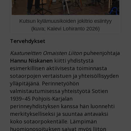
Kutsun kylämuusikoiden jokitrio esiintyy
(kuva; Kalevi Lohiranto 2026)
Tervehdykset
Kaatuneitten Omaisten Liiton
puheenjohtaja
Hannu Niskanen
kiitti yhdistystä
esimerkillisen aktiivisesta toiminnasta
sotaorpojen vertaistuen ja yhteisöllisyyden
ylläpitäjänä. Perinnetyöhön
valmistautumisessa yhteistyötä Sotien
1939–45 Pohjois-Karjalan
perinneyhdistyksen kanssa hän luonnehti
merkitykselliseksi ja suuntaa antavaksi
koko sotaorpokentälle. Lämpimän
huomionosoituksen saivat myös liiton