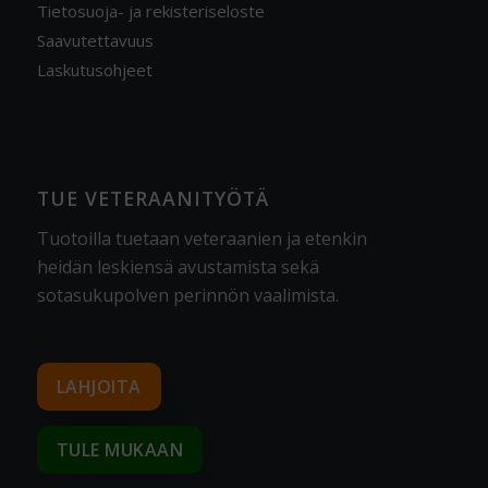
Tietosuoja- ja rekisteriseloste
Saavutettavuus
Laskutusohjeet
TUE VETERAANITYÖTÄ
Tuotoilla tuetaan veteraanien ja etenkin
heidän leskiensä avustamista sekä
sotasukupolven perinnön vaalimista
.
LAHJOITA
TULE MUKAAN