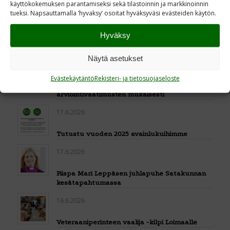
käyttökokemuksen parantamiseksi sekä tilastoinnin ja markkinoinnin
tueksi. Napsauttamalla ’hyvaksy’ osoitat hyväksyväsi evästeiden käytön.
23.6.2026
Hyväksy
Uuden Kenttäpostia-lehden teemana Marskin
ritarit
Näytä asetukset
22.6.2026
Evästekäytäntö
Rekisteri- ja tietosuojaseloste
Kehitämme raportointiamme STEA:n
arviointivaatimusten mukaisesti
17.6.2026
Tutustu vuoden 2025 avainlukuihimme
17.6.2026
Piispa Mari Leppäsen juhlapuhe Satakunnan
kesätapahtumassa
16.6.2026
Veteraaniperinteen vaalija -kilpi Loimaalle