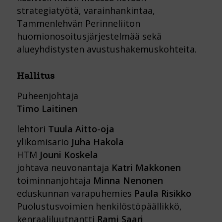
strategiatyötä, varainhankintaa,
Tammenlehvän Perinneliiton
huomionosoitusjärjestelmää sekä
alueyhdistysten avustushakemuskohteita.
Hallitus
Puheenjohtaja
Timo Laitinen
lehtori
Tuula Aitto-oja
ylikomisario
Juha Hakola
HTM
Jouni Koskela
johtava neuvonantaja
Katri Makkonen
toiminnanjohtaja
Minna Nenonen
eduskunnan varapuhemies
Paula Risikko
Puolustusvoimien henkilöstöpäällikkö,
kenraaliluutnantti
Rami Saari