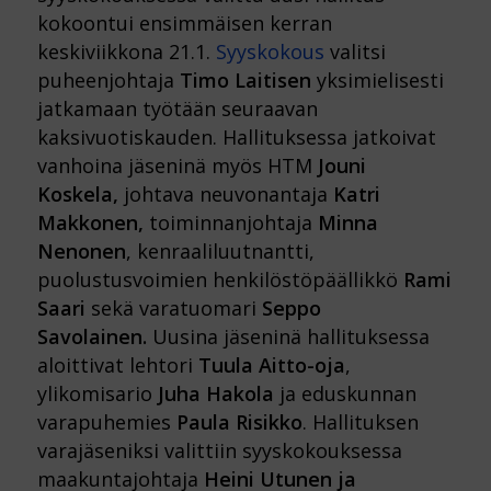
kokoontui ensimmäisen kerran
keskiviikkona 21.1.
Syyskokous
valitsi
puheenjohtaja
Timo Laitisen
yksimielisesti
jatkamaan työtään seuraavan
kaksivuotiskauden. Hallituksessa jatkoivat
vanhoina jäseninä myös HTM
Jouni
Koskela,
johtava neuvonantaja
Katri
Makkonen,
toiminnanjohtaja
Minna
Nenonen
, kenraaliluutnantti,
puolustusvoimien henkilöstöpäällikkö
Rami
Saari
sekä varatuomari
Seppo
Savolainen.
Uusina jäseninä hallituksessa
aloittivat lehtori
Tuula Aitto-oja
,
ylikomisario
Juha Hakola
ja eduskunnan
varapuhemies
Paula Risikko
. Hallituksen
varajäseniksi valittiin syyskokouksessa
maakuntajohtaja
Heini Utunen ja