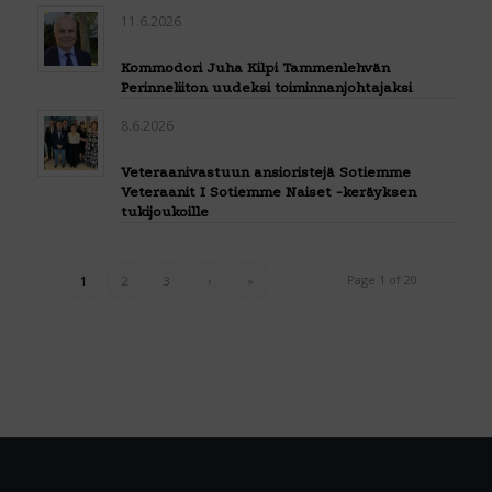
11.6.2026
Kommodori Juha Kilpi Tammenlehvän
Perinneliiton uudeksi toiminnanjohtajaksi
8.6.2026
Veteraanivastuun ansioristejä Sotiemme
Veteraanit I Sotiemme Naiset -keräyksen
tukijoukoille
Page 1 of 20
1
2
3
›
»