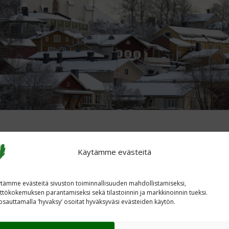
MERKKI
Käytämme evästeitä
 kirkon
tämme evästeitä sivuston toiminnallisuuden mahdollistamiseksi,
ttökokemuksen parantamiseksi sekä tilastoinnin ja markkinoinnin tueksi.
paljastettu 1925.
sauttamalla ’hyvaksy’ osoitat hyväksyväsi evästeiden käytön.