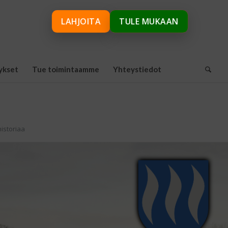
LAHJOITA
TULE MUKAAN
ykset
Tue toimintaamme
Yhteystiedot
historiaa