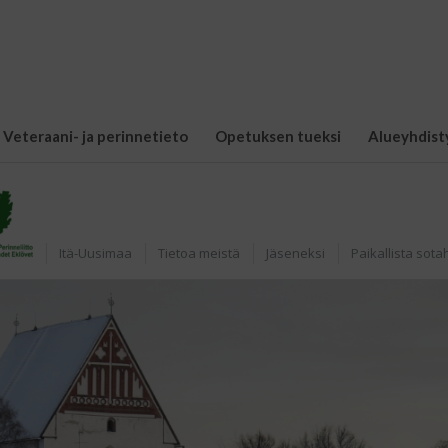
Veteraani- ja perinnetieto
Opetuksen tueksi
Alueyhdist
Etusivu
Itä-Uusimaa
Tietoa meistä
Jäseneksi
Paikallista sota