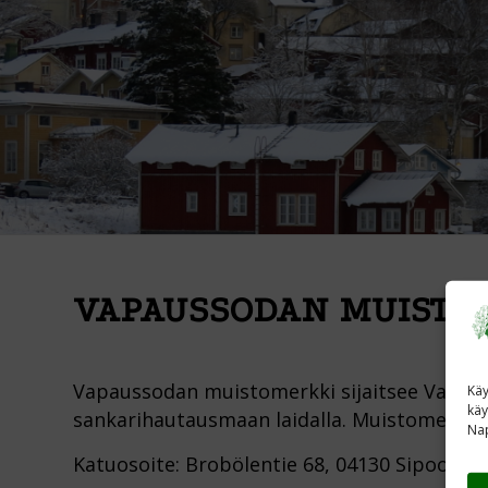
VAPAUSSODAN MUISTO
Vapaussodan muistomerkki sijaitsee Vanhan
Käy
käy
sankarihautausmaan laidalla. Muistomerkki 
Nap
Katuosoite: Brobölentie 68, 04130 Sipoo.