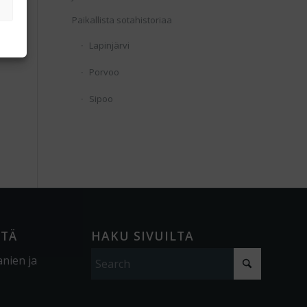
Paikallista sotahistoriaa
Lapinjärvi
Porvoo
Sipoo
ÖTÄ
HAKU SIVUILTA
anien ja