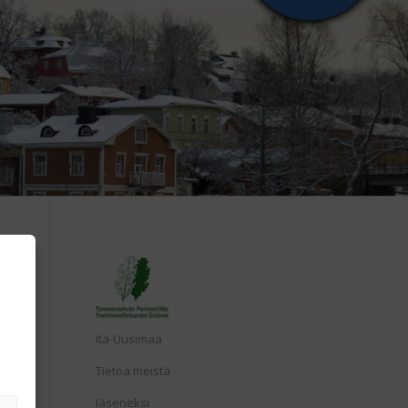
Etusivu
Itä-Uusimaa
Tietoa meistä
Jäseneksi