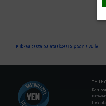
Klikkaa tästä palataaksesi Sipoon sivulle
YHTEY
Katuos
Ratavar
Helsinki