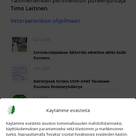
Tammenlehvän perinneliiton puheenjohtaja
Timo Laitinen
.
Veteraaniviikon ohjelmaan
22.7.2026
Lottalaulajaisissa kiidettiin sävelten siivin halki
Suomen
14.7.2026
Esittelyssä Sotien 1939–1945 Varsinais-
Suomen Perinneyhdistys
1.7.2026
Käytämme evästeitä
Pasilan toimistomme hiljenee loman viettoon
6.7.– 31.7.2026
Käytämme evästeitä sivuston toiminnallisuuden mahdollistamiseksi,
23.6.2026
käyttökokemuksen parantamiseksi sekä tilastoinnin ja markkinoinnin
tueksi. Napsauttamalla ’hyvaksy’ osoitat hyväksyväsi evästeiden käytön.