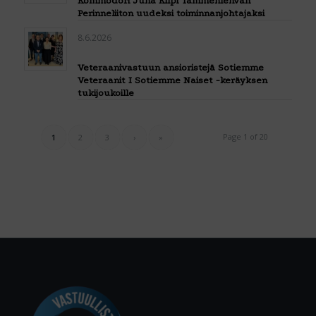
Kommodori Juha Kilpi Tammenlehvän
Perinneliiton uudeksi toiminnanjohtajaksi
8.6.2026
Veteraanivastuun ansioristejä Sotiemme
Veteraanit I Sotiemme Naiset -keräyksen
tukijoukoille
Page 1 of 20
1
2
3
›
»