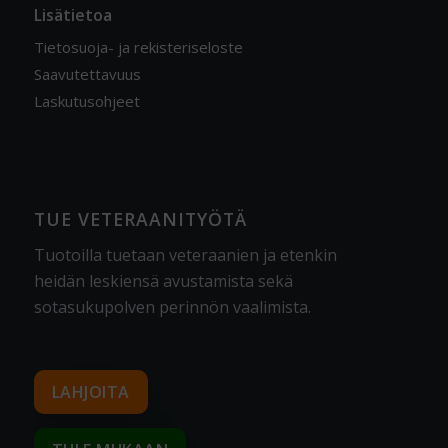
Lisätietoa
Tietosuoja- ja rekisteriseloste
Saavutettavuus
Laskutusohjeet
TUE VETERAANITYÖTÄ
Tuotoilla tuetaan veteraanien ja etenkin
heidän leskiensä avustamista sekä
sotasukupolven perinnön vaalimista
.
LAHJOITA