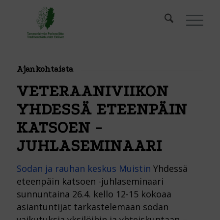
Ajankohtaista
VETERAANIVIIKON
YHDESSÄ ETEENPÄIN
KATSOEN -
JUHLASEMINAARI
Sodan ja rauhan keskus Muistin
Yhdessä
eteenpäin katsoen -juhlaseminaari
sunnuntaina 26.4. kello 12-15 kokoaa
asiantuntijat tarkastelemaan sodan
vaikutuksia yksilöihin ja yhteiskuntaan –