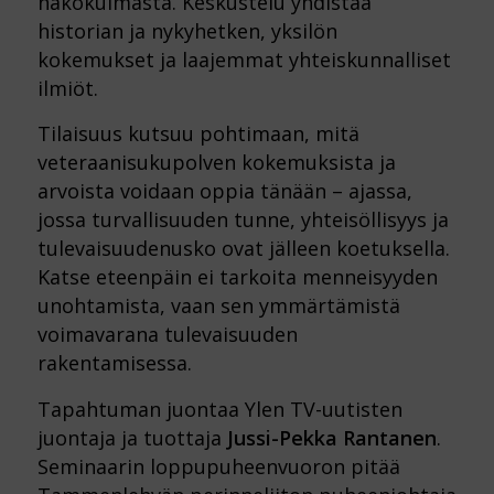
näkökulmasta. Keskustelu yhdistää
historian ja nykyhetken, yksilön
kokemukset ja laajemmat yhteiskunnalliset
ilmiöt.
Tilaisuus kutsuu pohtimaan, mitä
veteraanisukupolven kokemuksista ja
arvoista voidaan oppia tänään – ajassa,
jossa turvallisuuden tunne, yhteisöllisyys ja
tulevaisuudenusko ovat jälleen koetuksella.
Katse eteenpäin ei tarkoita menneisyyden
unohtamista, vaan sen ymmärtämistä
voimavarana tulevaisuuden
rakentamisessa.
Tapahtuman juontaa Ylen TV-uutisten
juontaja ja tuottaja
Jussi-Pekka Rantanen
.
Seminaarin loppupuheenvuoron pitää