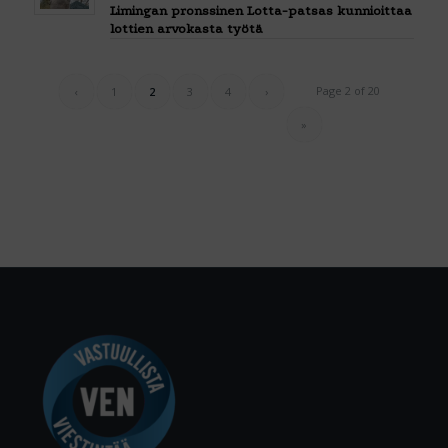
Limingan pronssinen Lotta-patsas kunnioittaa
lottien arvokasta työtä
Page 2 of 20
‹
1
2
3
4
›
»