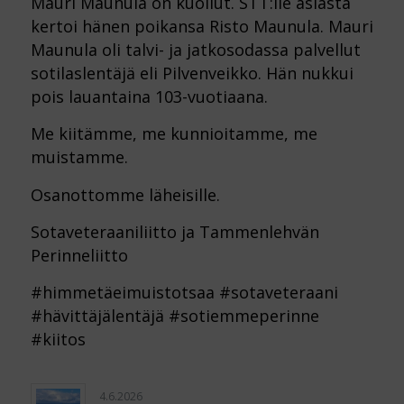
Mauri Maunula on kuollut. STT:lle asiasta
kertoi hänen poikansa Risto Maunula. Mauri
Maunula oli talvi- ja jatkosodassa palvellut
sotilaslentäjä eli Pilvenveikko. Hän nukkui
pois lauantaina 103-vuotiaana.
Me kiitämme, me kunnioitamme, me
muistamme.
Osanottomme läheisille.
Sotaveteraaniliitto ja Tammenlehvän
Perinneliitto
#himmetäeimuistotsaa #sotaveteraani
#hävittäjälentäjä #sotiemmeperinne
#kiitos
4.6.2026