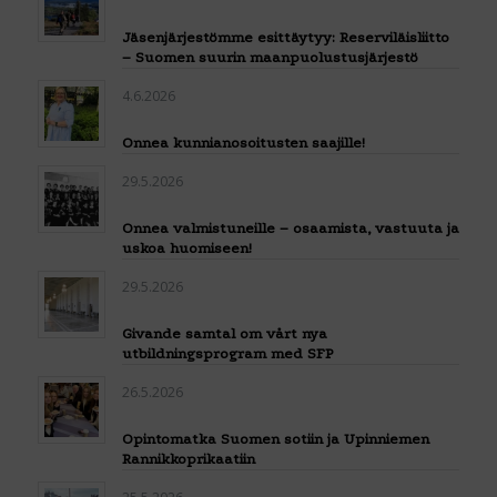
Jäsenjärjestömme esittäytyy: Reserviläisliitto
– Suomen suurin maanpuolustusjärjestö
4.6.2026
Onnea kunnianosoitusten saajille!
29.5.2026
Onnea valmistuneille – osaamista, vastuuta ja
uskoa huomiseen!
29.5.2026
Givande samtal om vårt nya
utbildningsprogram med SFP
26.5.2026
Opintomatka Suomen sotiin ja Upinniemen
Rannikkoprikaatiin