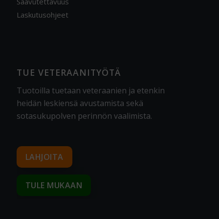
Saavutettavuus
Laskutusohjeet
TUE VETERAANITYÖTÄ
Tuotoilla tuetaan veteraanien ja etenkin
heidän leskiensä avustamista sekä
sotasukupolven perinnön vaalimista
.
LAHJOITA
TULE MUKAAN