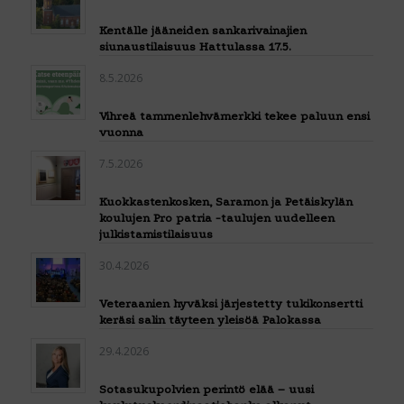
Kentälle jääneiden sankarivainajien
siunaustilaisuus Hattulassa 17.5.
8.5.2026
Vihreä tammenlehvämerkki tekee paluun ensi
vuonna
7.5.2026
Kuokkastenkosken, Saramon ja Petäiskylän
koulujen Pro patria -taulujen uudelleen
julkistamistilaisuus
30.4.2026
Veteraanien hyväksi järjestetty tukikonsertti
keräsi salin täyteen yleisöä Palokassa
29.4.2026
Sotasukupolvien perintö elää – uusi