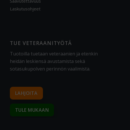
Saavutettavuus
Laskutusohjeet
TUE VETERAANITYÖTÄ
Tuotoilla tuetaan veteraanien ja etenkin
heidän leskiensä avustamista sekä
sotasukupolven perinnön vaalimista
.
LAHJOITA
TULE MUKAAN