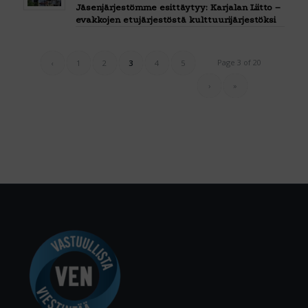
Jäsenjärjestömme esittäytyy: Karjalan Liitto –
evakkojen etujärjestöstä kulttuurijärjestöksi
Page 3 of 20
‹
1
2
3
4
5
›
»