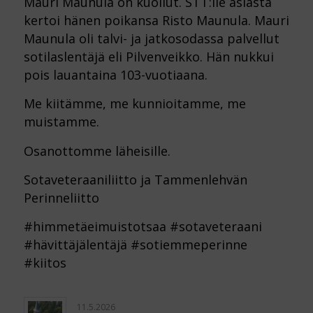
Mauri Maunula on kuollut. STT:lle asiasta
kertoi hänen poikansa Risto Maunula. Mauri
Maunula oli talvi- ja jatkosodassa palvellut
sotilaslentäjä eli Pilvenveikko. Hän nukkui
pois lauantaina 103-vuotiaana.
Me kiitämme, me kunnioitamme, me
muistamme.
Osanottomme läheisille.
Sotaveteraaniliitto ja Tammenlehvän
Perinneliitto
#himmetäeimuistotsaa #sotaveteraani
#hävittäjälentäjä #sotiemmeperinne
#kiitos
11.5.2026