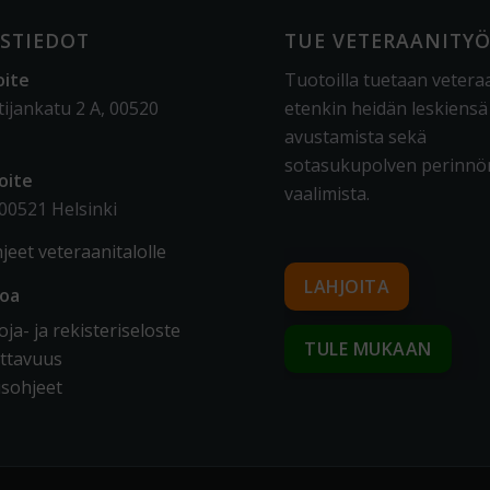
STIEDOT
TUE VETERAANITY
oite
Tuotoilla tuetaan vetera
tijankatu 2 A, 00520
etenkin heidän leskiensä
avustamista sekä
sotasukupolven perinnö
oite
vaalimista
.
 00521 Helsinki
jeet veteraanitalolle
LAHJOITA
toa
ja- ja rekisteriseloste
TULE MUKAAN
ttavuus
sohjeet