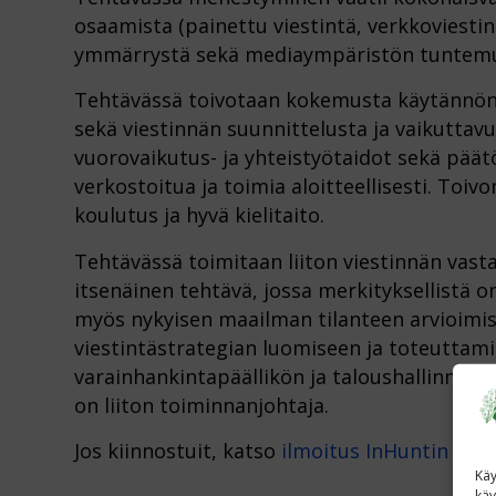
osaamista (painettu viestintä, verkkoviestint
ymmärrystä sekä mediaympäristön tuntemu
Tehtävässä toivotaan kokemusta käytännön v
sekä viestinnän suunnittelusta ja vaikuttav
vuorovaikutus- ja yhteistyötaidot sekä pää
verkostoitua ja toimia aloitteellisesti. Toi
koulutus ja hyvä kielitaito.
Tehtävässä toimitaan liiton viestinnän vast
itsenäinen tehtävä, jossa merkityksellistä o
myös nykyisen maailman tilanteen arvioimis
viestintästrategian luomiseen ja toteuttami
varainhankintapäällikön ja taloushallinnon 
on liiton toiminnanjohtaja.
Jos kiinnostuit, katso
ilmoitus InHuntin sivui
Käy
käy