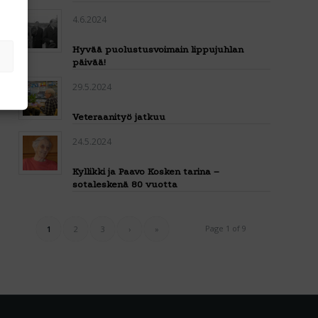
4.6.2024
Hyvää puolustusvoimain lippujuhlan
päivää!
29.5.2024
Veteraanityö jatkuu
24.5.2024
Kyllikki ja Paavo Kosken tarina –
sotaleskenä 80 vuotta
Page 1 of 9
1
2
3
›
»