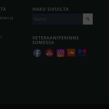
ÖTÄ
HAKU SIVUILTA
anien ja
n
VETERAANIPERINNE
SOMESSA