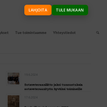
LAHJOITA
TULE MUKAAN
ykset
Tue toimintaamme
Yhteystiedot
19.6.2024
Sotaveteraaniliitto jakoi tunnustuksia
sotaveteraanityön hyväksi toimineille
17.6.2024