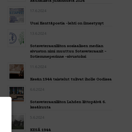
Rauhallista juhannusta 2024
17.6.2024
Uusi Kenttäpostia -lehti on ilmestynyt
13.6.2024
Sotaveteraaniliiton sosiaalisen median
sivuston nimi muuttuu Sotaveteraanit -
Sotiemmeperinne -sivustoksi
11.6.2024
Kesän 1944 taistelut tulivat iholle Oodissa
6.6.2024
Sotaveteraaniliiton Lahden liittopäivä 6.
kesäkuuta
5.6.2024
KESÄ 1944