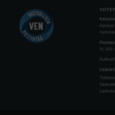
YHTEY
Katuos
Ratavar
Helsinki
Postios
PL 600,
Kulkuoh
Lisätie
Tietosuo
Saavute
Laskutu