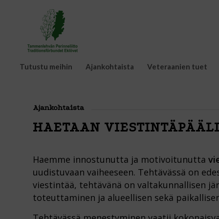
Tutustu meihin
Ajankohtaista
Veteraanien tuet
Ajankohtaista
HAETAAN VIESTINTÄPÄÄL
Haemme innostunutta ja motivoitunutta
vi
uudistuvaan vaiheeseen. Tehtävässä on edes
viestintää,
tehtävänä on valtakunnallisen j
toteuttaminen ja alueellisen sekä paikallise
Tehtävässä menestyminen vaatii kokonaisva