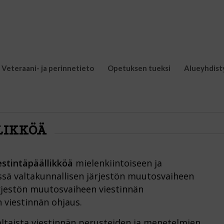
Veteraani- ja perinnetieto
Opetuksen tueksi
Alueyhdist
LIKKÖÄ
estintäpäällikköä
mielenkiintoiseen ja
sä valtakunnallisen järjestön muutosvaiheen
ärjestön muutosvaiheen viestinnän
n viestinnän ohjaus.
ltaista viestinnän perusteiden ja menetelmien