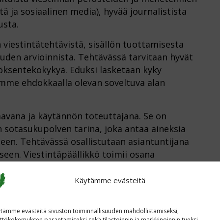
ä ja sosiaalinen media), hyvää journalistista
sta.
iestintätehtävistä, sisällön tuottamisesta
uuden arvioinnista. Tehtävässä tarvitaan hyvät
töksentekokykyä. Eduksi lasketaan kyky
vomme ehdokkaalla olevan soveltuva alan
aavana ja käytännön toteuttajana. Se on
n sotasukupolven tarina, joka antaa aineksia
een. Tehtävässä osallistutaan asiantuntijana
seen. Viestintäpäällikkö toimii osana
assistentin muodostamaa tiimiä. Esihenkilönä
Käytämme evästeitä
lta
.
tämme evästeitä sivuston toiminnallisuuden mahdollistamiseksi,
ttökokemuksen parantamiseksi sekä tilastoinnin ja markkinoinnin tueksi.