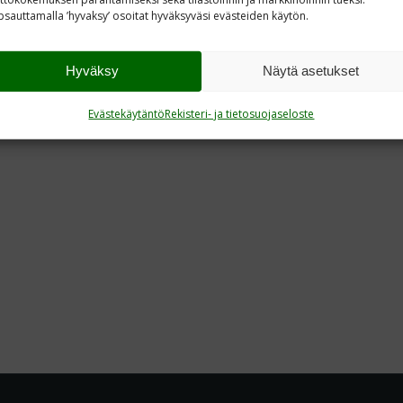
sauttamalla ’hyvaksy’ osoitat hyväksyväsi evästeiden käytön.
Hyväksy
Näytä asetukset
Evästekäytäntö
Rekisteri- ja tietosuojaseloste