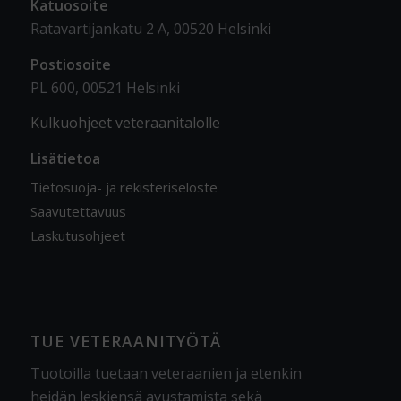
Katuosoite
Ratavartijankatu 2 A, 00520 Helsinki
Postiosoite
PL 600, 00521 Helsinki
Kulkuohjeet veteraanitalolle
Lisätietoa
Tietosuoja- ja rekisteriseloste
Saavutettavuus
Laskutusohjeet
TUE VETERAANITYÖTÄ
Tuotoilla tuetaan veteraanien ja etenkin
heidän leskiensä avustamista sekä