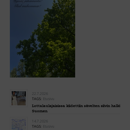
22.7.2026
TAGS:
Etusivu
Lottalaulajaisissa kiidettiin sävelten siivin halki
Suomen
14.7.2026
TAGS:
Etusivu