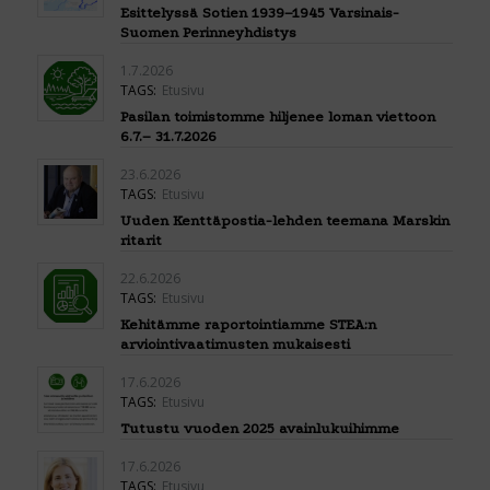
Esittelyssä Sotien 1939–1945 Varsinais-
Suomen Perinneyhdistys
1.7.2026
TAGS:
Etusivu
Pasilan toimistomme hiljenee loman viettoon
6.7.– 31.7.2026
23.6.2026
TAGS:
Etusivu
Uuden Kenttäpostia-lehden teemana Marskin
ritarit
22.6.2026
TAGS:
Etusivu
Kehitämme raportointiamme STEA:n
arviointivaatimusten mukaisesti
17.6.2026
TAGS:
Etusivu
Tutustu vuoden 2025 avainlukuihimme
17.6.2026
TAGS:
Etusivu