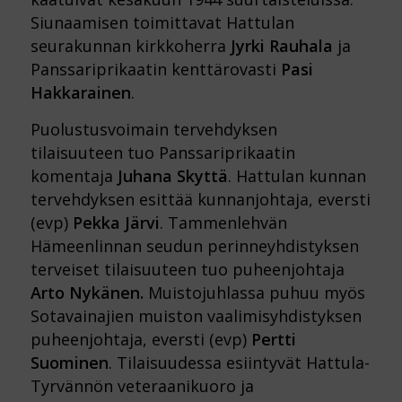
Siunaamisen toimittavat Hattulan
seurakunnan kirkkoherra
Jyrki Rauhala
ja
Panssariprikaatin kenttärovasti
Pasi
Hakkarainen
.
Puolustusvoimain tervehdyksen
tilaisuuteen tuo Panssariprikaatin
komentaja
Juhana Skyttä
. Hattulan kunnan
tervehdyksen esittää kunnanjohtaja, eversti
(evp)
Pekka Järvi
. Tammenlehvän
Hämeenlinnan seudun perinneyhdistyksen
terveiset tilaisuuteen tuo puheenjohtaja
Arto Nykänen.
Muistojuhlassa puhuu myös
Sotavainajien muiston vaalimisyhdistyksen
puheenjohtaja, eversti (evp)
Pertti
Suominen
. Tilaisuudessa esiintyvät Hattula-
Tyrvännön veteraanikuoro ja