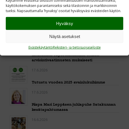
Pasilan toimistomme hiljenee loman viettoon
Käytämme evästeitä sivuston toiminnallisuuden mahdollistamiseksi,
6.7.– 31.7.2026
käyttökokemuksen parantamiseksi sekä tilastoinnin ja markkinoinnin
tueksi. Napsauttamalla ’hyvaksy’ osoitat hyväksyväsi evästeiden käytön.
23.6.2026
Hyväksy
Uuden Kenttäpostia-lehden teemana Marskin
ritarit
Näytä asetukset
22.6.2026
Evästekäytäntö
Rekisteri- ja tietosuojaseloste
Kehitämme raportointiamme STEA:n
arviointivaatimusten mukaisesti
17.6.2026
Tutustu vuoden 2025 avainlukuihimme
17.6.2026
Piispa Mari Leppäsen juhlapuhe Satakunnan
kesätapahtumassa
16.6.2026