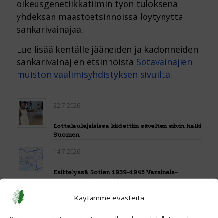
oikeusgenetiikkatiimin työn tuloksena
yhdeksän maastoetsinnöissä löytynyttä
sankarivainajaa.
Lue lisää kentälle jääneiden ja kadonneiden
sankarivainajien etsinnöistä
Sotavainajien
muiston vaalimisyhdistyksen sivuilta.
22.7.2026
Lottalaulajaisissa kiidettiin sävelten siivin halki
Suomen
14.7.2026
Esittelyssä Sotien 1939–1945 Varsinais-
Suomen Perinneyhdistys
Käytämme evästeitä
1.7.2026