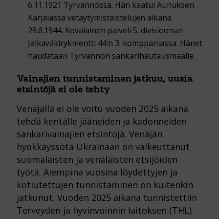
6.11.1921 Tyrvännössä. Hän kaatui Aunuksen
Karjalassa vetäytymistaistelujen aikana
29.6.1944. Kovalainen palveli 5. divisioonan
Jalkaväkirykmentti 44:n 3. komppaniassa. Hänet
haudataan Tyrvännön sankarihautausmaalle.
Vainajien tunnistaminen jatkuu, uusia
etsintöjä ei ole tehty
Venäjällä ei ole voitu vuoden 2025 aikana
tehdä kentälle jääneiden ja kadonneiden
sankarivainajien etsintöjä. Venäjän
hyökkäyssota Ukrainaan on vaikeuttanut
suomalaisten ja venäläisten etsijöiden
työtä. Aiempina vuosina löydettyjen ja
kotiutettujen tunnistaminen on kuitenkin
jatkunut. Vuoden 2025 aikana tunnistettiin
Terveyden ja hyvinvoinnin laitoksen (THL)