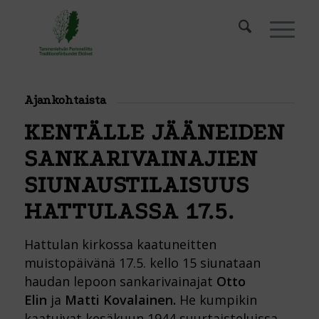
Ajankohtaista
KENTÄLLE JÄÄNEIDEN
SANKARIVAINAJIEN
SIUNAUSTILAISUUS
HATTULASSA 17.5.
Hattulan kirkossa kaatuneitten
muistopäivänä 17.5. kello 15 siunataan
haudan lepoon sankarivainajat
Otto
Elin
ja
Matti Kovalainen.
He kumpikin
kaatuivat kesäkuun 1944 suurtaisteluissa.