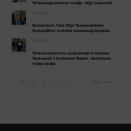
Veteraaniperinteen vaalija -kilpi Loimaalle
11.6.2026
Kommodori Juha Kilpi Tammenlehvän
Perinneliiton uudeksi toiminnanjohtajaksi
8.6.2026
Veteraanivastuun ansioristejä Sotiemme
Veteraanit I Sotiemme Naiset -keräyksen
tukijoukoille
Page 1 of 20
1
2
3
›
»