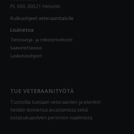
PL 600, 00521 Helsinki
Kulkuohjeet veteraanitalolle
Lisätietoa
Tietosuoja- ja rekisteriseloste
Saavutettavuus
Laskutusohjeet
TUE VETERAANITYÖTÄ
Tuotoilla tuetaan veteraanien ja etenkin
heidän leskiensä avustamista sekä
sotasukupolven perinnön vaalimista
.