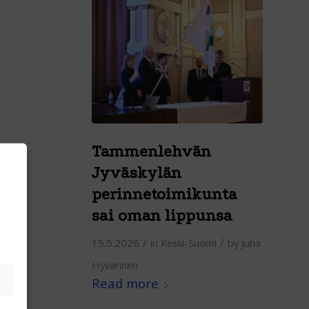
Tammenlehvän
Jyväskylän
perinnetoimikunta
sai oman lippunsa
/
/
15.5.2026
in
Keski-Suomi
by
Juha
Hyvärinen
Read more