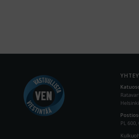
YHTEY
Katuos
Ratavar
Helsinki
Postios
PL 600,
Kulkuoh