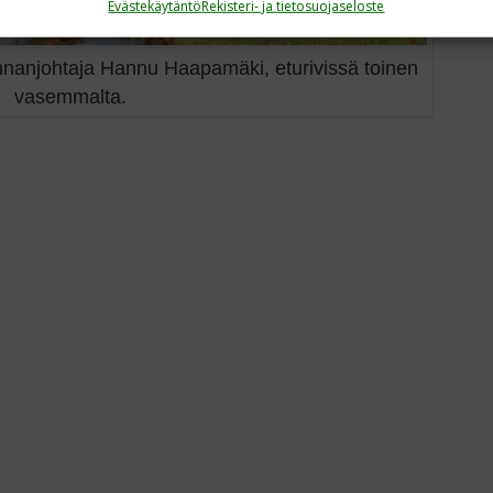
Evästekäytäntö
Rekisteri- ja tietosuojaseloste
innanjohtaja Hannu Haapamäki, eturivissä toinen
vasemmalta.