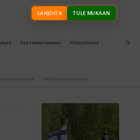
LAHJOITA
TULE MUKAAN
ykset
Tue toimintaamme
Yhteystiedot
erinnetoimikunnat
Paikallista sotahistoriaa