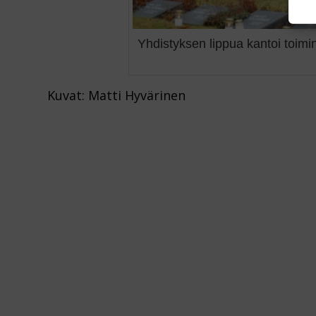
Yhdistyksen lippua kantoi toim
Kuvat: Matti Hyvärinen