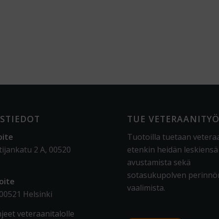
STIEDOT
TUE VETERAANITY
oite
Tuotoilla tuetaan vetera
tijankatu 2 A, 00520
etenkin heidän leskiensä
avustamista sekä
sotasukupolven perinnö
oite
vaalimista
.
 00521 Helsinki
jeet veteraanitalolle