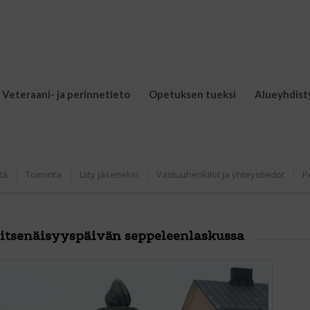
Veteraani- ja perinnetieto
Opetuksen tueksi
Alueyhdist
tä
Toiminta
Liity jäseneksi
Vastuuhenkilöt ja yhteystiedot
P
itsenäisyyspäivän seppeleenlaskussa