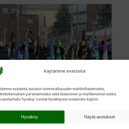
Käytämme evästeitä
tämme evästeitä sivuston toiminnallisuuden mahdollistamiseksi,
ttökokemuksen parantamiseksi sekä tilastoinnin ja markkinoinnin tueksi.
sauttamalla ’hyvaksy’ osoitat hyväksyväsi evästeiden käytön.
Hyväksy
Näytä asetukset