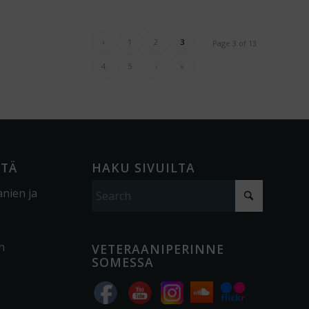
‹
1
2
3
Page 3 of 13
4
5
›
»
ÖTÄ
HAKU SIVUILTA
anien ja
n
VETERAANIPERINNE
SOMESSA