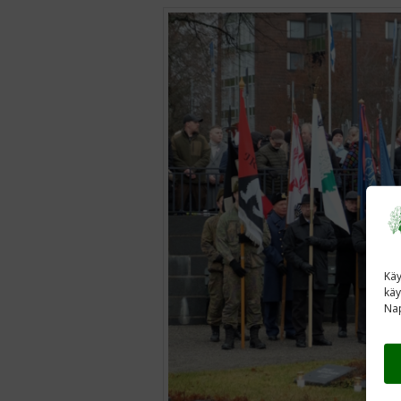
Käy
käy
Nap