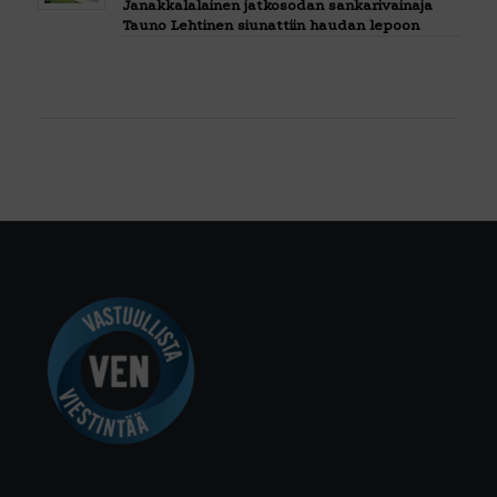
Janakkalalainen jatkosodan sankarivainaja
Tauno Lehtinen siunattiin haudan lepoon