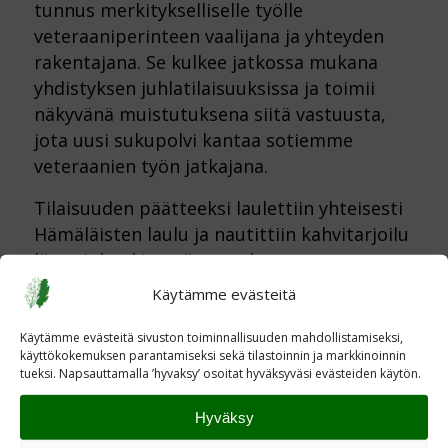
tunnus merkitykselliselle työlle
veteraaniperinteen vaalijana ja yhteyden
rakentajana. Se kulkee jatkossa mukana
yhdistyksen juhlatilaisuuksissa ja toimii
näkyvänä muistutuksena siitä vastuusta,
jota uusi sukupolvi kantaa sotiemme
veteraanien työn jatkajana.
Tilaisuuden päätteeksi laulettiin yhteisesti
Hämäläisten laulu ja nautittiin kahvitarjoilu
lämminhenkisessä tunnelmassa.
Käytämme evästeitä
Käytämme evästeitä sivuston toiminnallisuuden mahdollistamiseksi,
käyttökokemuksen parantamiseksi sekä tilastoinnin ja markkinoinnin
tueksi. Napsauttamalla ’hyvaksy’ osoitat hyväksyväsi evästeiden käytön.
Hyväksy