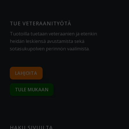
TUE VETERAANITYÖTÄ
Tuotoilla tuetaan veteraanien ja etenkin
heidän leskiensä avustamista sekä
sotasukupolven perinnön vaalimista
.
LAHJOITA
TULE MUKAAN
HAKU SIVUILTA