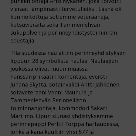
puheenjohtaja Arto Nykänen, joka toivotti
vieraat lämpimästi tervetulleiksi. Läsnä oli
kunnioitettuja sotiemme veteraaneja,
kutsuvieraita sekä Tammenlehvän
sukupolven ja perinneyhdistystoiminnan
edustajia.
Tilaisuudessa naulattiin perinneyhdistyksen
lippuun 28 symbolista naulaa. Naulaajien
joukossa olivat muun muassa
Panssariprikaatin komentaja, eversti
Juhana Skyttä, sotainvalidi Antti Jahkonen,
sotaveteraani Venni Maunula ja
Tammenlehvän Perinneliiton
toiminnanjohtaja, kommodori Sakari
Martimo
. Lipun siunasi yhdistyksemme
perinnepappi Pertti Torppa hartaudessa,
jonka aikana kuultiin virsi 577 ja