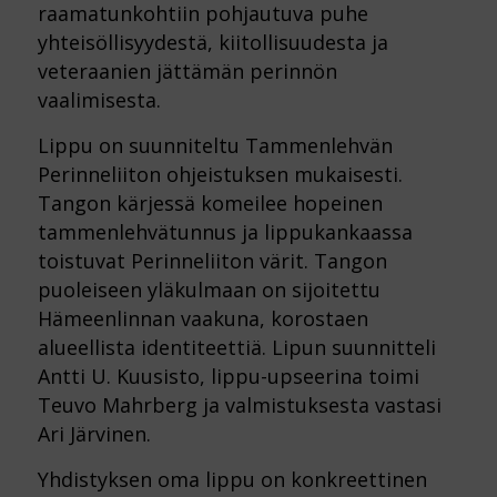
raamatunkohtiin pohjautuva puhe
yhteisöllisyydestä, kiitollisuudesta ja
veteraanien jättämän perinnön
vaalimisesta.
Lippu on suunniteltu Tammenlehvän
Perinneliiton ohjeistuksen mukaisesti.
Tangon kärjessä komeilee hopeinen
tammenlehvätunnus ja lippukankaassa
toistuvat Perinneliiton värit. Tangon
puoleiseen yläkulmaan on sijoitettu
Hämeenlinnan vaakuna, korostaen
alueellista identiteettiä. Lipun suunnitteli
Antti U. Kuusisto, lippu-upseerina toimi
Teuvo Mahrberg ja valmistuksesta vastasi
Ari Järvinen.
Yhdistyksen oma lippu on konkreettinen