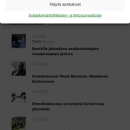
Näytä asetukset
Evästekäytäntö
Rekisteri- ja tietosuojaseloste
Kuva:Pasi Pirttikoski
6.3.2026
TAGS:
Etusivu
Kentälle jääneiden sankarivainajien
tunnistaminen jatkuu
25.2.2026
Sotaveteraani Venni Maunula viimeiseen
iltahuutoon
19.8.2025
Ilvesdivisioonan sotataival kuvattuna
piirroksin
27.5.2025