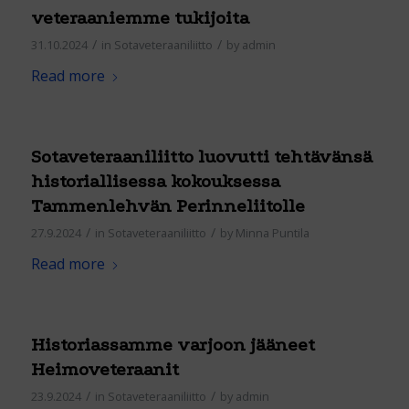
veteraaniemme tukijoita
/
/
31.10.2024
in
Sotaveteraaniliitto
by
admin
Read more
Sotaveteraaniliitto luovutti tehtävänsä
historiallisessa kokouksessa
Tammenlehvän Perinneliitolle
/
/
27.9.2024
in
Sotaveteraaniliitto
by
Minna Puntila
Read more
Historiassamme varjoon jääneet
Heimoveteraanit
/
/
23.9.2024
in
Sotaveteraaniliitto
by
admin