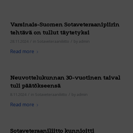
Varsinais-Suomen Sotaveteraanipiirin
tehtävä on tullut täytetyksi
/
/
28.11.2024
in
Sotaveteraaniliitto
by
admin
Read more
Neuvottelukunnan 30-vuotinen taival
tuli päätökseensä
/
/
8.11.2024
in
Sotaveteraaniliitto
by
admin
Read more
Sotaveteraaniliitto kunnioitti