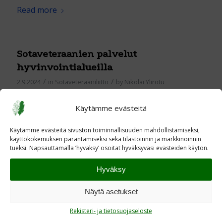
Read more
Sotaveteraanien palvelut
hyvinvointialueilla
/
/
2.9.2024
in
Sotaveteraaniliitto
by
Nikolai Ylirotu
Read more
Käytämme evästeitä
Käytämme evästeitä sivuston toiminnallisuuden mahdollistamiseksi,
käyttökokemuksen parantamiseksi sekä tilastoinnin ja markkinoinnin
Holger Strandberg on poissa
tueksi. Napsauttamalla ’hyvaksy’ osoitat hyväksyväsi evästeiden käytön.
/
/
14.8.2024
in
Sotaveteraaniliitto
by
Nikolai Ylirotu
Hyväksy
Read more
Näytä asetukset
Rekisteri- ja tietosuojaseloste