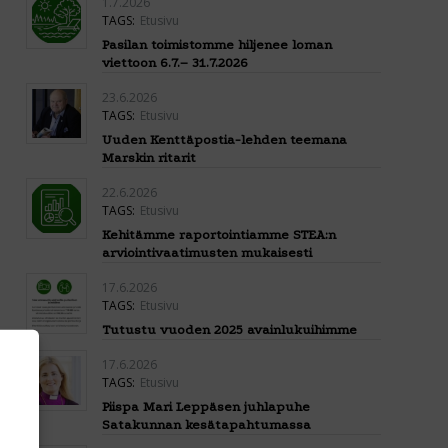
1.7.2026
TAGS:
Etusivu
Pasilan toimistomme hiljenee loman
viettoon 6.7.– 31.7.2026
23.6.2026
TAGS:
Etusivu
Uuden Kenttäpostia-lehden teemana
Marskin ritarit
22.6.2026
TAGS:
Etusivu
Kehitämme raportointiamme STEA:n
arviointivaatimusten mukaisesti
17.6.2026
TAGS:
Etusivu
Tutustu vuoden 2025 avainlukuihimme
17.6.2026
TAGS:
Etusivu
Piispa Mari Leppäsen juhlapuhe
Satakunnan kesätapahtumassa