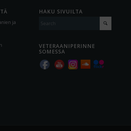
ÖTÄ
HAKU SIVUILTA
anien ja
n
VETERAANIPERINNE
SOMESSA