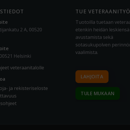
STIEDOT
TUE VETERAANITY
oite
Tuotoilla tuetaan vetera
tijankatu 2 A, 00520
etenkin heidän leskiensä
avustamista sekä
sotasukupolven perinnö
oite
vaalimista
.
 00521 Helsinki
jeet veteraanitalolle
LAHJOITA
toa
ja- ja rekisteriseloste
TULE MUKAAN
ttavuus
sohjeet