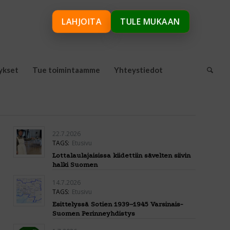
LAHJOITA
TULE MUKAAN
ykset
Tue toimintaamme
Yhteystiedot
22.7.2026
TAGS:
Etusivu
Lottalaulajaisissa kiidettiin sävelten siivin
halki Suomen
14.7.2026
TAGS:
Etusivu
Esittelyssä Sotien 1939–1945 Varsinais-
Suomen Perinneyhdistys