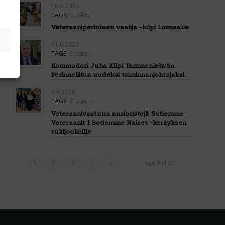
16.6.2026
TAGS:
Etusivu
Veteraaniperinteen vaalija -kilpi Loimaalle
11.6.2026
TAGS:
Etusivu
Kommodori Juha Kilpi Tammenlehvän
Perinneliiton uudeksi toiminnanjohtajaksi
8.6.2026
TAGS:
Etusivu
Veteraanivastuun ansioristejä Sotiemme
Veteraanit I Sotiemme Naiset -keräyksen
tukijoukoille
Page 1 of 20
1
2
3
›
»