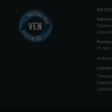
YHTEY
Katuos
Ratavar
Helsinki
Postios
PL 600,
Kulkuoh
Lisätie
Tietosuo
Saavute
Laskutu