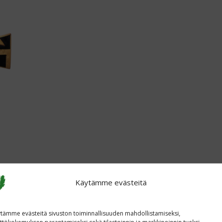
jen erittäin tärkeiden tulosten tai erikoisen
itsemiseksi voidaan Suomen puolustusvoimain
Käytämme evästeitä
nimittää Vapaudenristin 1. tai 2. luokan
tämme evästeitä sivuston toiminnallisuuden mahdollistamiseksi,