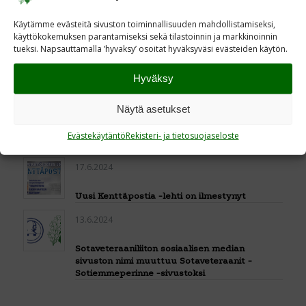
puolustuksen koilliskulmaan.
Käytämme evästeitä sivuston toiminnallisuuden mahdollistamiseksi,
käyttökokemuksen parantamiseksi sekä tilastoinnin ja markkinoinnin
tueksi. Napsauttamalla ’hyvaksy’ osoitat hyväksyväsi evästeiden käytön.
19.6.2024
Hyväksy
Sotaveteraaniliitto jakoi tunnustuksia
sotaveteraanityön hyväksi toimineille
Näytä asetukset
17.6.2024
Evästekäytäntö
Rekisteri- ja tietosuojaseloste
Rauhallista juhannusta 2024
17.6.2024
Uusi Kenttäpostia -lehti on ilmestynyt
13.6.2024
Sotaveteraaniliiton sosiaalisen median
sivuston nimi muuttuu Sotaveteraanit -
Sotiemmeperinne -sivustoksi