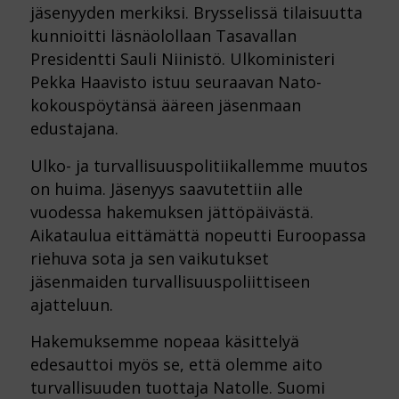
jäsenyyden merkiksi. Brysselissä tilaisuutta
kunnioitti läsnäolollaan Tasavallan
Presidentti Sauli Niinistö. Ulkoministeri
Pekka Haavisto istuu seuraavan Nato-
kokouspöytänsä ääreen jäsenmaan
edustajana.
Ulko- ja turvallisuuspolitiikallemme muutos
on huima. Jäsenyys saavutettiin alle
vuodessa hakemuksen jättöpäivästä.
Aikataulua eittämättä nopeutti Euroopassa
riehuva sota ja sen vaikutukset
jäsenmaiden turvallisuuspoliittiseen
ajatteluun.
Hakemuksemme nopeaa käsittelyä
edesauttoi myös se, että olemme aito
turvallisuuden tuottaja Natolle. Suomi