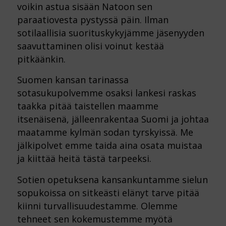
voikin astua sisään Natoon sen
paraatiovesta pystyssä päin. Ilman
sotilaallisia suorituskykyjämme jäsenyyden
saavuttaminen olisi voinut kestää
pitkäänkin.
Suomen kansan tarinassa
sotasukupolvemme osaksi lankesi raskas
taakka pitää taistellen maamme
itsenäisenä, jälleenrakentaa Suomi ja johtaa
maatamme kylmän sodan tyrskyissä. Me
jälkipolvet emme taida aina osata muistaa
ja kiittää heitä tästä tarpeeksi.
Sotien opetuksena kansankuntamme sielun
sopukoissa on sitkeästi elänyt tarve pitää
kiinni turvallisuudestamme. Olemme
tehneet sen kokemustemme myötä