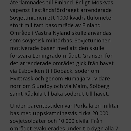
återlämnades till Finland. Enligt Moskvas
vapenstilleståndsfördraget arrenderade
Sovjetunionen ett 1000 kvadratkilometer
stort militärt basområde av Finland.
Område i Västra Nyland skulle användas
som sovjetisk militärbas. Sovjetunionen
motiverade basen med att den skulle
försvara Leningradområdet. Gränsen för
det arrenderade området gick från havet
via Esboviken till Bobäck, söder om
Hvitträsk och genom Humaljärvi, vidare
norr om Sjundby och via Malm, Solberg
samt Rådkila tillbaka söderut till havet.
Under parentestiden var Porkala en militär
bas med uppskattningsvis cirka 20 000
sovjetsoldater och 10 000 civila. Från
området evakuerades under tio dygn alla 7