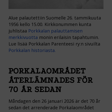
Alue palautettiin Suomelle 26. tammikuuta
1956 kello 15.00. Kirkkonummen kunta
juhlistaa
Porkkalan palauttamisen
merkkivuotta
monin erilaisin tapahtumin.
Lue lisää Porkkalan Parenteesi ry:n sivuilta
Porkkalan historiasta.
PORKALAOMRÅDET
ÅTERLÄMNADES FÖR
70 ÅR SEDAN
Måndagen den 26 januari 2026 är det 70 år
sedan det arrenderade Porkalaområdet