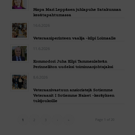
Piispa Mari Leppäsen juhlapuhe Satakunnan
kesätapahtumassa
16.6.2026
Veteraaniperinteen vaalija -kilpi Loimaalle
11.6.2026
Kommodori Juha Kilpi Tammenlehvän
Perinneliiton uudeksi toiminnanjohtajaksi
8.6.2026
Veteraanivastuun ansioristejä Sotiemme
Veteraanit I Sotiemme Naiset -keräyksen
tukijoukoille
Page 1 of 20
1
2
3
›
»