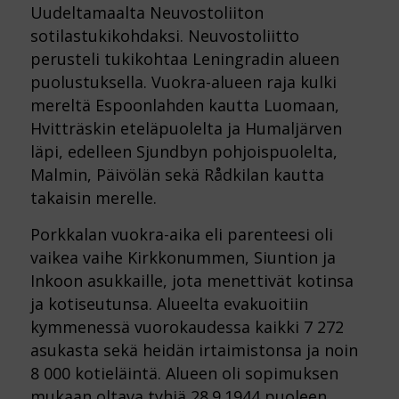
Uudeltamaalta Neuvostoliiton
sotilastukikohdaksi. Neuvostoliitto
perusteli tukikohtaa Leningradin alueen
puolustuksella. Vuokra-alueen raja kulki
mereltä Espoonlahden kautta Luomaan,
Hvitträskin eteläpuolelta ja Humaljärven
läpi, edelleen Sjundbyn pohjoispuolelta,
Malmin, Päivölän sekä Rådkilan kautta
takaisin merelle.
Porkkalan vuokra-aika eli parenteesi oli
vaikea vaihe Kirkkonummen, Siuntion ja
Inkoon asukkaille, jota menettivät kotinsa
ja kotiseutunsa. Alueelta evakuoitiin
kymmenessä vuorokaudessa kaikki 7 272
asukasta sekä heidän irtaimistonsa ja noin
8 000 kotieläintä. Alueen oli sopimuksen
mukaan oltava tyhjä 28.9.1944 puoleen