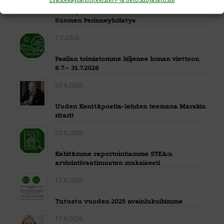
Esittelyssä Sotien 1939–1945 Varsinais-
Suomen Perinneyhdistys
1.7.2026
Pasilan toimistomme hiljenee loman viettoon
6.7.– 31.7.2026
23.6.2026
Uuden Kenttäpostia-lehden teemana Marskin
ritarit
22.6.2026
Kehitämme raportointiamme STEA:n
arviointivaatimusten mukaisesti
17.6.2026
Tutustu vuoden 2025 avainlukuihimme
17.6.2026