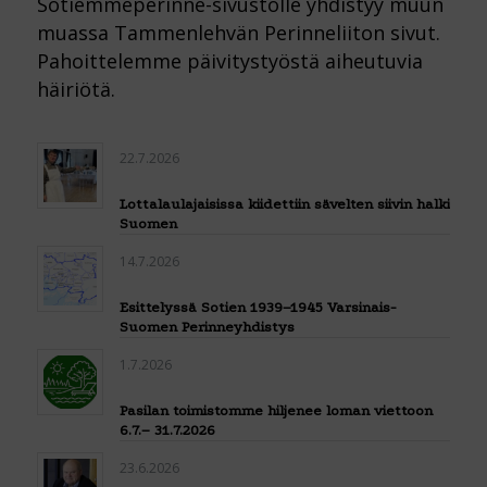
Sotiemmeperinne-sivustolle yhdistyy muun
muassa Tammenlehvän Perinneliiton sivut.
Pahoittelemme päivitystyöstä aiheutuvia
häiriötä.
22.7.2026
Lottalaulajaisissa kiidettiin sävelten siivin halki
Suomen
14.7.2026
Esittelyssä Sotien 1939–1945 Varsinais-
Suomen Perinneyhdistys
1.7.2026
Pasilan toimistomme hiljenee loman viettoon
6.7.– 31.7.2026
23.6.2026