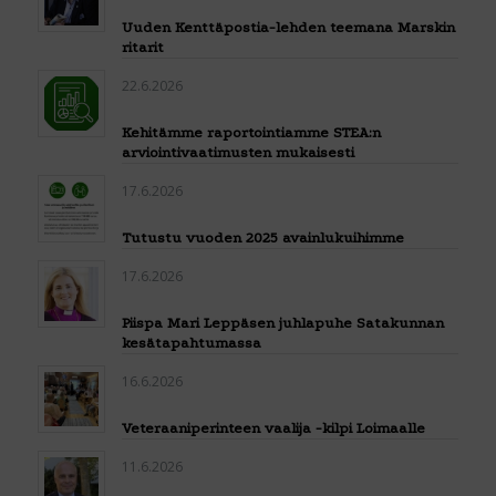
Uuden Kenttäpostia-lehden teemana Marskin
ritarit
22.6.2026
Kehitämme raportointiamme STEA:n
arviointivaatimusten mukaisesti
17.6.2026
Tutustu vuoden 2025 avainlukuihimme
17.6.2026
Piispa Mari Leppäsen juhlapuhe Satakunnan
kesätapahtumassa
16.6.2026
Veteraaniperinteen vaalija -kilpi Loimaalle
11.6.2026