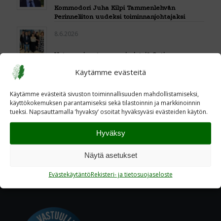
Kommodori Juha Kilpi Tammenlehvän
Perinneliiton uudeksi toiminnanjohtajaksi
8.6.2026
Veteraanivastuun ansioristejä Sotiemme
Veteraanit I Sotiemme Naiset -keräyksen
Käytämme evästeitä
tukijoukoille
Käytämme evästeitä sivuston toiminnallisuuden mahdollistamiseksi,
käyttökokemuksen parantamiseksi sekä tilastoinnin ja markkinoinnin
Page 1 of 20
1
2
3
›
»
tueksi. Napsauttamalla ’hyvaksy’ osoitat hyväksyväsi evästeiden käytön.
Hyväksy
Näytä asetukset
Evästekäytäntö
Rekisteri- ja tietosuojaseloste