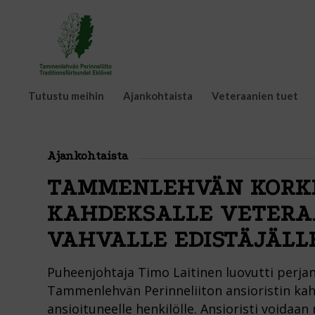
Tutustu meihin
Ajankohtaista
Veteraanien tuet
Ajankohtaista
TAMMENLEHVÄN KORKE
KAHDEKSALLE VETERA
VAHVALLE EDISTÄJÄLL
Puheenjohtaja Timo Laitinen luovutti perjan
Tammenlehvän Perinneliiton ansioristin kah
ansioituneelle henkilölle. Ansioristi voida