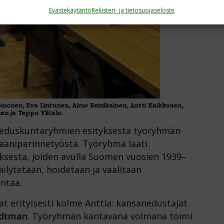
Evästekäytäntö
Rekisteri- ja tietosuojaseloste
nen, Eva Lintunen, Aimo Reinikainen, Antti Kaikkonen,
en ja Teppo Ylitalo.
2 eduskuntaryhmien esityksestä työryhmän
raaniperinnetyöstä. Työryhmä laati
uksesta, joiden avulla Suomen vuosien 1939–
äilytetään, hoidetaan ja vaalitaan
ntaa.
t erityisesti kolme Anttia: kansanedustajat
ndtman
. Työryhmän kantavana voimana toimi