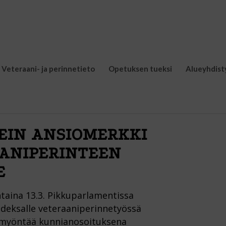
Veteraani- ja perinnetieto
Opetuksen tueksi
Alueyhdist
IN ANSIOMERKKI
ANIPERINTEEN
E
taina 13.3. Pikkuparlamentissa
deksalle veteraaniperinnetyössä
an myöntää kunnianosoituksena