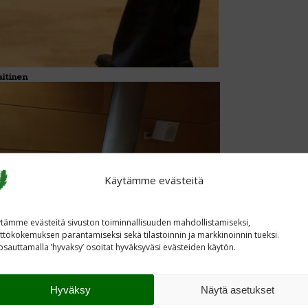
aitinen
Käytämme evästeitä
tämme evästeitä sivuston toiminnallisuuden mahdollistamiseksi,
ttökokemuksen parantamiseksi sekä tilastoinnin ja markkinoinnin tueksi.
sauttamalla ’hyvaksy’ osoitat hyväksyväsi evästeiden käytön.
Hyväksy
Näytä asetukset