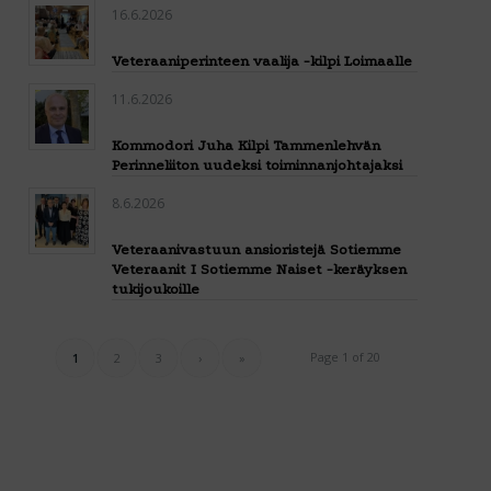
16.6.2026
Veteraaniperinteen vaalija -kilpi Loimaalle
11.6.2026
Kommodori Juha Kilpi Tammenlehvän
Perinneliiton uudeksi toiminnanjohtajaksi
8.6.2026
Veteraanivastuun ansioristejä Sotiemme
Veteraanit I Sotiemme Naiset -keräyksen
tukijoukoille
Page 1 of 20
1
2
3
›
»