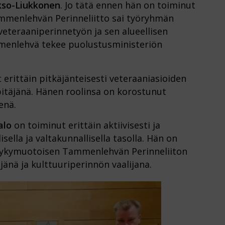
kso-Liukkonen
. Jo tätä ennen hän on toiminut
Tammenlehvän Perinneliitto sai työryhmän
teraaniperinnetyön ja sen alueellisen
mmenlehvä tekee puolustusministeriön
erittäin pitkäjänteisesti veteraaniasioiden
pitäjänä. Hänen roolinsa on korostunut
enä.
alo
on toiminut erittäin aktiivisesti ja
isella ja valtakunnallisella tasolla. Hän on
 nykymuotoisen Tammenlehvän Perinneliiton
änä ja kulttuuriperinnön vaalijana.