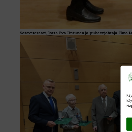
Sotaveteraani, lotta Eva Lintunen ja puheenjohtaja Timo L
Käy
käy
Nap