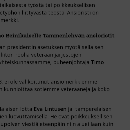
aikaisesta työstä tai poikkeuksellisen
työhön liittyvästä teosta. Ansioristi on
merkki.
imo Reinikaiselle Tammenlehvän ansioristit
lan presidentin asetuksen myötä sellaisen
iton roolia veteraanijärjestöjen
 yhteiskunnassamme, puheenjohtaja
Timo
3. ei ole valikoitunut ansiomerkkiemme
n kunnioittaa sotiemme veteraaneja ja koko
lalaisen lotta
Eva Lintusen
ja tamperelaisen
en luovuttamisella. He ovat poikkeuksellisen
upolven viestiä eteenpäin niin alueillaan kuin