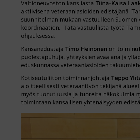
Valtioneuvoston kansliasta
Tiina-Kaisa Laa
aktiivisena veteraaniasioiden edistäjänä. 
suunnitelman mukaan vastuulleen Suomen ve
koordinaation. Tätä vastuullista työtä Ta
ohjauksessa.
Kansanedustaja
Timo Heinonen
on toiminut 
puolestapuhuja, yhteyksien avaajana ja yllä
eduskunnassa veteraaniasioiden takuumieh
Kotiseutuliiton toiminnanjohtaja
Teppo Ylit
aloitteellisesti veteraanityön tekijänä alueell
myös tuonut uusia ja tuoreita näkökulmia
toimintaan kansallisen yhtenäisyyden edistäj