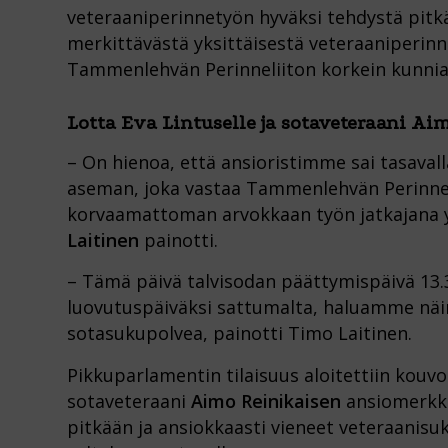
veteraaniperinnetyön hyväksi tehdystä pitkä
merkittävästä yksittäisestä veteraaniperinne
Tammenlehvän Perinneliiton korkein kunnia
Lotta Eva Lintuselle ja sotaveteraani A
– On hienoa, että ansioristimme sai tasaval
aseman, joka vastaa Tammenlehvän Perinneli
korvaamattoman arvokkaan työn jatkajana
Laitinen
painotti.
– Tämä päivä talvisodan päättymispäivä 13.
luovutuspäiväksi sattumalta, haluamme näi
sotasukupolvea, painotti Timo Laitinen.
Pikkuparlamentin tilaisuus aloitettiin kouvo
sotaveteraani
Aimo Reinikaisen
ansiomerkki
pitkään ja ansiokkaasti vieneet veteraanisuk