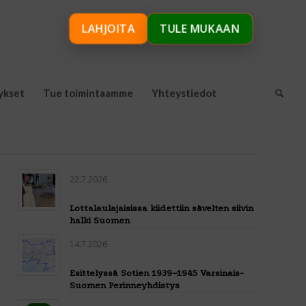
LAHJOITA
TULE MUKAAN
ykset
Tue toimintaamme
Yhteystiedot
22.7.2026
Lottalaulajaisissa kiidettiin sävelten siivin
halki Suomen
14.7.2026
Esittelyssä Sotien 1939–1945 Varsinais-
Suomen Perinneyhdistys