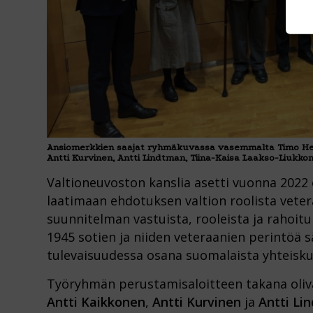
Ansiomerkkien saajat ryhmäkuvassa vasemmalta Timo Heino
Antti Kurvinen, Antti Lindtman, Tiina-Kaisa Laakso-Liukkon
Valtioneuvoston kanslia asetti vuonna 202
laatimaan ehdotuksen valtion roolista vete
suunnitelman vastuista, rooleista ja rahoit
1945 sotien ja niiden veteraanien perintöä s
tulevaisuudessa osana suomalaista yhteisku
Työryhmän perustamisaloitteen takana oliva
Antti Kaikkonen
,
Antti Kurvinen
ja
Antti Li