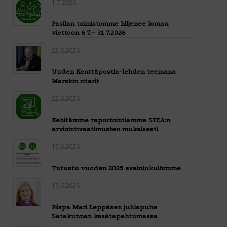
1.7.2026
Pasilan toimistomme hiljenee loman
viettoon 6.7.– 31.7.2026
23.6.2026
Uuden Kenttäpostia-lehden teemana
Marskin ritarit
22.6.2026
Kehitämme raportointiamme STEA:n
arviointivaatimusten mukaisesti
17.6.2026
Tutustu vuoden 2025 avainlukuihimme
17.6.2026
Piispa Mari Leppäsen juhlapuhe
Satakunnan kesätapahtumassa