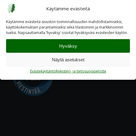
TAGS:
pääkaupunkiseutu
Tiltu ja Molotoff – JR26:n karvaiset yökiitäjät
Käytämme evästeitä
Käytämme evästeitä sivuston toiminnallisuuden mahdollistamiseksi,
käyttökokemuksen parantamiseksi sekä tilastoinnin ja markkinoinnin
tueksi. Napsauttamalla ’hyvaksy’ osoitat hyväksyväsi evästeiden käytön.
Hyväksy
Näytä asetukset
Evästekäytäntö
Rekisteri- ja tietosuojaseloste