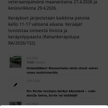
veteraanipäivänä maanantaina 27.4.2026 ja
keskiviikkona 29.4.2026.
Keräykset järjestetään kaikkina päivinä
kello 11-17 välisenä aikana. Kerääjät
tunnistaa sinisestä liivistä ja
keräyslippaasta (Rahankeräyslupa
RA/2026/152).
8.8.2025
TAGS:
Etusivu
Helsinkiläiset Mannerheim-ristin ritarit saivat
oman muistomerkin
20.6.2024
Pro Patria-taulujen keräys käynnissä – onko
sinulla tietoa, kuvia tai vinkkejä?
6.1.2024