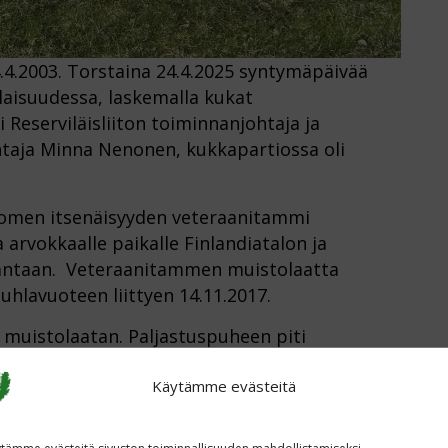
.4.2003. Torstaina 24.4.2025 syntymäpäivää
ilaisuudessa, laskemalla kukat
Reserviläisliiton toiminnanjohtaja ja
taja Minna Nenonen, kukkapartiossa oli
uomen itsenäisyyden veteraanitammi
a arvokkaalle paikalle Finlandiatalon ja
nrantaan. Veteraanitammen muistolaatta
uhlavuoteen liittyen 14.11.2017.
muistolaatan. Paljastuspuheen piti
sen, maakuntaneuvos Kimmo Kajaste.
Käytämme evästeitä
erasta Helsingin kaupungista, Eduskunnasta,
töistä.