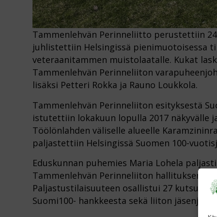
Tammenlehvän Perinneliitto perustettiin 24
juhlistettiin Helsingissä pienimuotoisessa t
veteraanitammen muistolaatalle. Kukat laski 
Tammenlehvän Perinneliiton varapuheenjoh
lisäksi Petteri Rokka ja Rauno Loukkola.
Tammenlehvän Perinneliiton esityksestä S
istutettiin lokakuun lopulla 2017 näkyvälle j
Töölönlahden väliselle alueelle Karamzini
paljastettiin Helsingissä Suomen 100-vuotisj
Eduskunnan puhemies Maria Lohela paljasti 
Tammenlehvän Perinneliiton hallituksen jä
Paljastustilaisuuteen osallistui 27 kutsuvi
Suomi100- hankkeesta sekä liiton jäsenjärjes