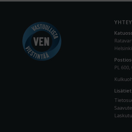
YHTEY
Katuos
Ratavar
Helsinki
Postios
PL 600,
Kulkuoh
Lisätie
Tietosuo
Saavute
Laskutu