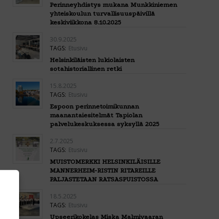
Perinneyhdistys mukana Munkkiniemen
yhteiskoulun turvallisuuspäivillä
keskiviikkona 8.10.2025
30.9.2025
TAGS:
Etusivu
Helsinkiläisten lukiolaisten
sotahistoriallinen retki
15.8.2025
TAGS:
Etusivu
Espoon perinnetoimikunnan
maanantaiesitelmät Tapiolan
palvelukeskuksessa syksyllä 2025
2.7.2025
TAGS:
Etusivu
MUISTOMERKKI HELSINKILÄISILLE
MANNERHEIM-RISTIN RITAREILLE
PALJASTETAAN RATSASPUISTOSSA
18.5.2025
TAGS:
Etusivu
Upseerikokelas Miska Malmivaaran