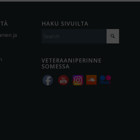
ÖTÄ
HAKU SIVUILTA
anien ja
n
VETERAANIPERINNE
SOMESSA