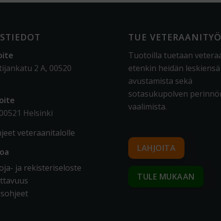
STIEDOT
TUE VETERAANITY
oite
Tuotoilla tuetaan vetera
tijankatu 2 A, 00520
etenkin heidän leskiensä
avustamista sekä
sotasukupolven perinnö
oite
vaalimista
.
 00521 Helsinki
jeet veteraanitalolle
LAHJOITA
toa
ja- ja rekisteriseloste
TULE MUKAAN
ttavuus
sohjeet