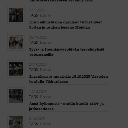
palvelukeskuksessa keväällä 2026
7.11.2025
TAGS:
Etusivu
Eiran aikuislukion oppilaat tutustuivat
Sodan ja rauhan keskus Muistiin
29.10.2025
TAGS:
Etusivu
Syys- ja Itsenäisyyspäivän tervehdyksiä
veteraaneille!
27.10.2025
TAGS:
Etusivu
Sinivalkoista musiikkia 18.10.2025 Viertolan
koululla Tikkurilassa
14.10.2025
TAGS:
Etusivu
Ässä Rykmentti – stadin kundit talvi- ja
jatkosodassa
8.10.2025
TAGS:
Etusivu