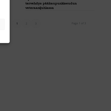
tervehdys pääkaupunkiseudun
veteraanijuhlassa
Page 1 of 3
1
2
3