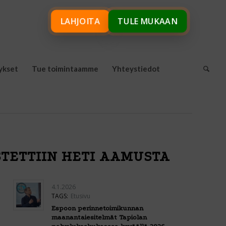
LAHJOITA
TULE MUKAAN
ykset
Tue toimintaamme
Yhteystiedot
TETTIIN HETI AAMUSTA
4.1.2026
TAGS:
Etusivu
Espoon perinnetoimikunnan
maanantaiesitelmät Tapiolan