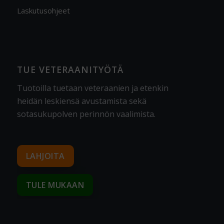
Laskutusohjeet
TUE VETERAANITYÖTÄ
Tuotoilla tuetaan veteraanien ja etenkin
heidän leskiensä avustamista sekä
sotasukupolven perinnön vaalimista
.
LAHJOITA
TULE MUKAAN