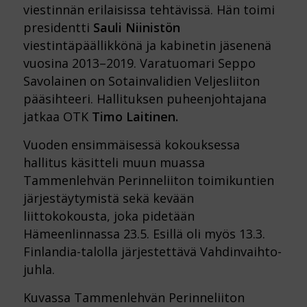
viestinnän erilaisissa tehtävissä. Hän toimi
presidentti
Sauli Niinistön
viestintäpäällikkönä ja kabinetin jäsenenä
vuosina 2013–2019. Varatuomari Seppo
Savolainen on Sotainvalidien Veljesliiton
pääsihteeri. Hallituksen puheenjohtajana
jatkaa OTK
Timo Laitinen.
Vuoden ensimmäisessä kokouksessa
hallitus käsitteli muun muassa
Tammenlehvän Perinneliiton toimikuntien
järjestäytymistä sekä kevään
liittokokousta, joka pidetään
Hämeenlinnassa 23.5. Esillä oli myös 13.3.
Finlandia-talolla järjestettävä Vahdinvaihto-
juhla.
Kuvassa Tammenlehvän Perinneliiton