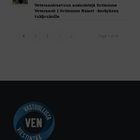
Veteraanivastuun ansioristejä Sotiemme
Veteraanit I Sotiemme Naiset -keräyksen
tukijoukoille
Page 1 of 20
1
2
3
›
»