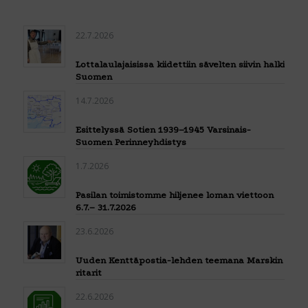
22.7.2026
Lottalaulajaisissa kiidettiin sävelten siivin halki
Suomen
14.7.2026
Esittelyssä Sotien 1939–1945 Varsinais-
Suomen Perinneyhdistys
1.7.2026
Pasilan toimistomme hiljenee loman viettoon
6.7.– 31.7.2026
23.6.2026
Uuden Kenttäpostia-lehden teemana Marskin
ritarit
22.6.2026