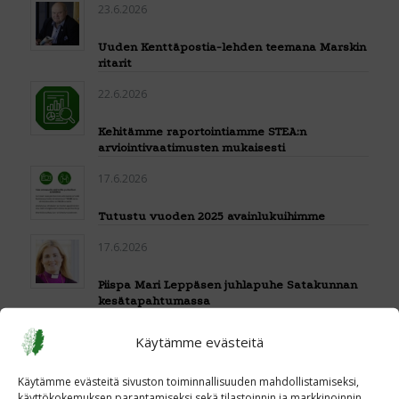
23.6.2026
Uuden Kenttäpostia-lehden teemana Marskin
ritarit
22.6.2026
Kehitämme raportointiamme STEA:n
arviointivaatimusten mukaisesti
17.6.2026
Tutustu vuoden 2025 avainlukuihimme
17.6.2026
Piispa Mari Leppäsen juhlapuhe Satakunnan
kesätapahtumassa
16.6.2026
Käytämme evästeitä
Veteraaniperinteen vaalija -kilpi Loimaalle
Käytämme evästeitä sivuston toiminnallisuuden mahdollistamiseksi,
käyttökokemuksen parantamiseksi sekä tilastoinnin ja markkinoinnin