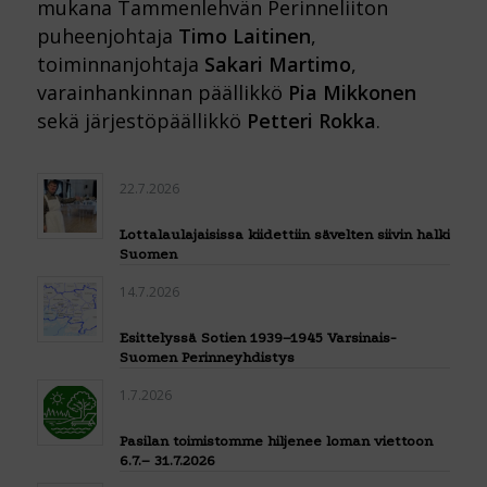
mukana Tammenlehvän Perinneliiton
puheenjohtaja
Timo Laitinen
,
toiminnanjohtaja
Sakari Martimo
,
varainhankinnan päällikkö
Pia Mikkonen
sekä järjestöpäällikkö
Petteri Rokka
.
22.7.2026
Lottalaulajaisissa kiidettiin sävelten siivin halki
Suomen
14.7.2026
Esittelyssä Sotien 1939–1945 Varsinais-
Suomen Perinneyhdistys
1.7.2026
Pasilan toimistomme hiljenee loman viettoon
6.7.– 31.7.2026