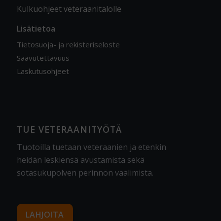
Kulkuohjeet veteraanitalolle
Lisätietoa
Tietosuoja- ja rekisteriseloste
Saavutettavuus
Laskutusohjeet
TUE VETERAANITYÖTÄ
Tuotoilla tuetaan veteraanien ja etenkin
heidän leskiensä avustamista sekä
sotasukupolven perinnön vaalimista
.
LAHJOITA