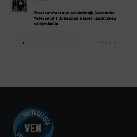
Veteraanivastuun ansioristejä Sotiemme
Veteraanit I Sotiemme Naiset -keräyksen
tukijoukoille
Page 1 of 20
1
2
3
›
»