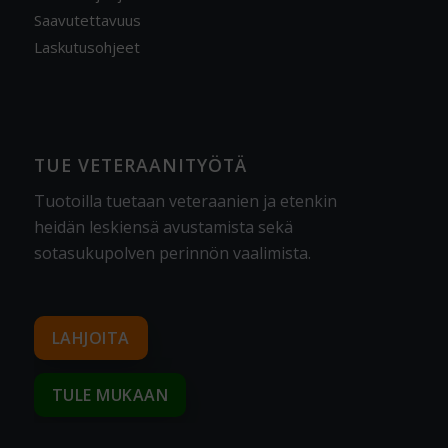
Saavutettavuus
Laskutusohjeet
TUE VETERAANITYÖTÄ
Tuotoilla tuetaan veteraanien ja etenkin
heidän leskiensä avustamista sekä
sotasukupolven perinnön vaalimista
.
LAHJOITA
TULE MUKAAN