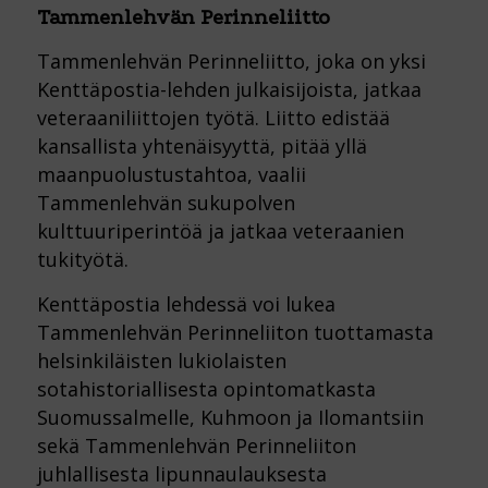
Tammenlehvän Perinneliitto
Tammenlehvän Perinneliitto, joka on yksi
Kenttäpostia-lehden julkaisijoista, jatkaa
veteraaniliittojen työtä. Liitto edistää
kansallista yhtenäisyyttä, pitää yllä
maanpuolustustahtoa, vaalii
Tammenlehvän sukupolven
kulttuuriperintöä ja jatkaa veteraanien
tukityötä.
Kenttäpostia lehdessä voi lukea
Tammenlehvän Perinneliiton tuottamasta
helsinkiläisten lukiolaisten
sotahistoriallisesta opintomatkasta
Suomussalmelle, Kuhmoon ja Ilomantsiin
sekä Tammenlehvän Perinneliiton
juhlallisesta lipunnaulauksesta