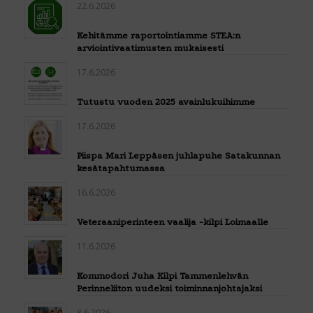
22.6.2026
Kehitämme raportointiamme STEA:n
arviointivaatimusten mukaisesti
17.6.2026
Tutustu vuoden 2025 avainlukuihimme
17.6.2026
Piispa Mari Leppäsen juhlapuhe Satakunnan
kesätapahtumassa
16.6.2026
Veteraaniperinteen vaalija -kilpi Loimaalle
11.6.2026
Kommodori Juha Kilpi Tammenlehvän
Perinneliiton uudeksi toiminnanjohtajaksi
8.6.2026