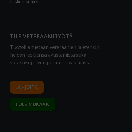
Laskutusohjeet
TUE VETERAANITYÖTÄ
Tuotoilla tuetaan veteraanien ja etenkin
heidän leskiensä avustamista sekä
sotasukupolven perinnön vaalimista
.
LAHJOITA
TULE MUKAAN