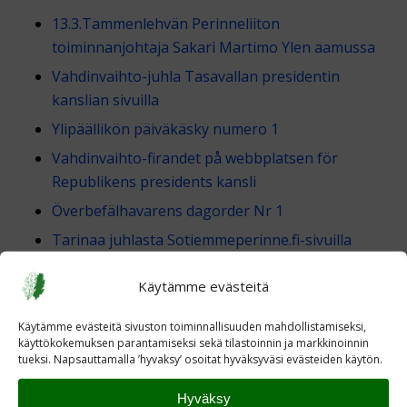
13.3.
Tammenlehvän Perinneliiton
toiminnanjohtaja Sakari Martimo Ylen aamussa
Vahdinvaihto-juhla Tasavallan presidentin
kanslian sivuilla
Ylipäällikön päiväkäsky numero 1
Vahdinvaihto-firandet på webbplatsen för
Republikens presidents kansli
Överbefälhavarens dagorder Nr 1
Tarinaa juhlasta Sotiemmeperinne.fi-sivuilla
Vahdinvaihto Yle Areenassa
Käytämme evästeitä
Käytämme evästeitä sivuston toiminnallisuuden mahdollistamiseksi,
8.8.2025
käyttökokemuksen parantamiseksi sekä tilastoinnin ja markkinoinnin
TAGS:
Etusivu
tueksi. Napsauttamalla ’hyvaksy’ osoitat hyväksyväsi evästeiden käytön.
Helsinkiläiset Mannerheim-ristin ritarit saivat
oman muistomerkin
Hyväksy