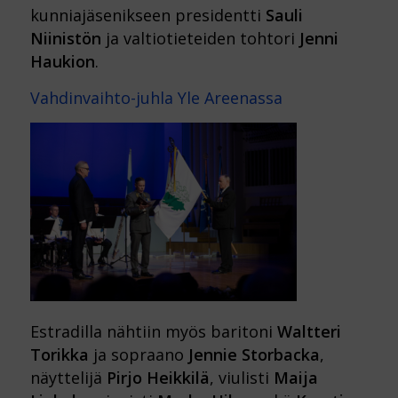
kunniajäsenikseen presidentti
Sauli
Niinistön
ja valtiotieteiden tohtori
Jenni
Haukion
.
Vahdinvaihto-juhla Yle Areenassa
Estradilla nähtiin myös baritoni
Waltteri
Torikka
ja sopraano
Jennie Storbacka
,
näyttelijä
Pirjo Heikkilä
, viulisti
Maija