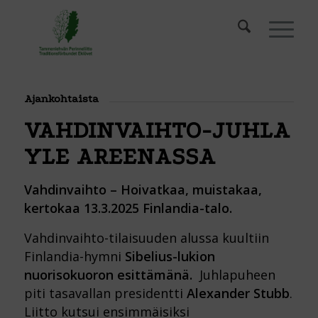
Ajankohtaista
VAHDINVAIHTO-JUHLA
YLE AREENASSA
Vahdinvaihto – Hoivatkaa, muistakaa,
kertokaa 13.3.2025 Finlandia-talo.
Vahdinvaihto-tilaisuuden alussa kuultiin
Finlandia-hymni
Sibelius-lukion
nuorisokuoron esittämänä.
Juhlapuheen
piti tasavallan presidentti
Alexander Stubb
.
Liitto kutsui ensimmäisiksi