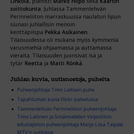
Linkola
, pianisti
Marko Hilpo
sekä
Kaartin
soittokunta
. Juhlassa Tammenlehvän
Perinneliiton marraskuussa naulatun lipun
siunasi juhlallisin menoin
kenttäpiispa
Pekka Asikainen
.
Tilaisuudessa oli mukana myös kymmeniä
varusmiehiä ohjaamassa ja auttamassa
vieraita. Tilaisuuden juonsivat isä ja
tytär
Reetta
ja
Matti Rönkä
.
Juhlan kuvia, uutisnostoja, puheita
Puheenjohtaja Timo Laitisen puhe
Tapahtuman kuvia Flickr-palvelussa
Tammenlehvän Perinneliiton puheenjohtaja
Timo Laitinen ja
Sotainvalidien Veljesliiton
edustajiston puheenjohtaja
Marja-Liisa Taipale
MTV:n uutisissa