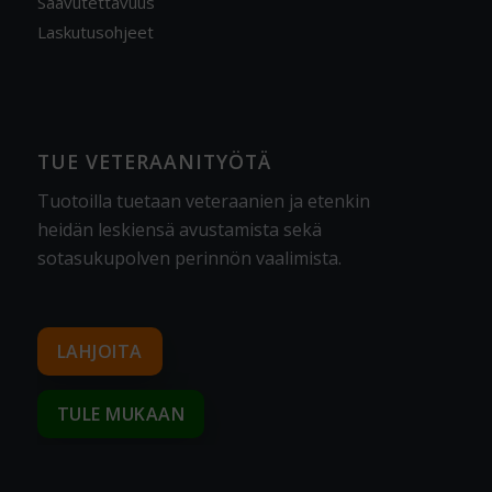
Saavutettavuus
Laskutusohjeet
TUE VETERAANITYÖTÄ
Tuotoilla tuetaan veteraanien ja etenkin
heidän leskiensä avustamista sekä
sotasukupolven perinnön vaalimista
.
LAHJOITA
TULE MUKAAN