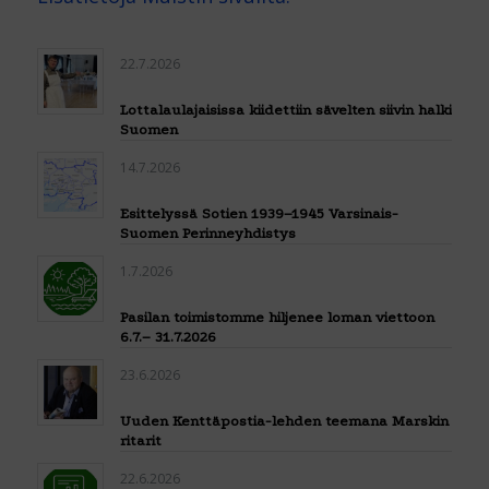
22.7.2026
Lottalaulajaisissa kiidettiin sävelten siivin halki
Suomen
14.7.2026
Esittelyssä Sotien 1939–1945 Varsinais-
Suomen Perinneyhdistys
1.7.2026
Pasilan toimistomme hiljenee loman viettoon
6.7.– 31.7.2026
23.6.2026
Uuden Kenttäpostia-lehden teemana Marskin
ritarit
22.6.2026