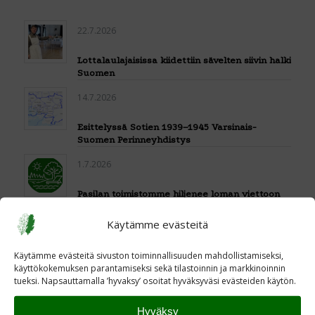
22.7.2026
Lottalaulajaisissa kiidettiin sävelten siivin halki
Suomen
14.7.2026
Esittelyssä Sotien 1939–1945 Varsinais-
Suomen Perinneyhdistys
1.7.2026
Pasilan toimistomme hiljenee loman viettoon
6.7.– 31.7.2026
Käytämme evästeitä
23.6.2026
Käytämme evästeitä sivuston toiminnallisuuden mahdollistamiseksi,
Uuden Kenttäpostia-lehden teemana Marskin
käyttökokemuksen parantamiseksi sekä tilastoinnin ja markkinoinnin
ritarit
tueksi. Napsauttamalla ’hyvaksy’ osoitat hyväksyväsi evästeiden käytön.
22.6.2026
Hyväksy