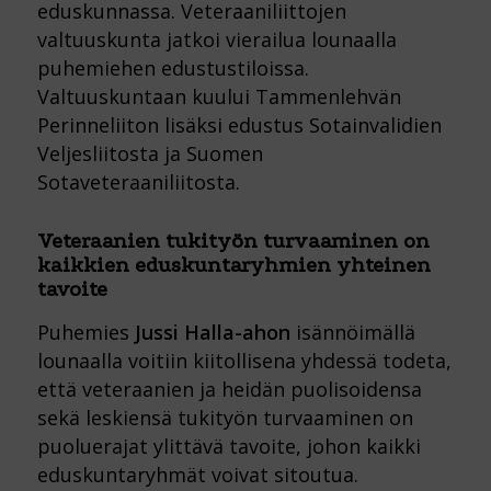
eduskunnassa. Veteraaniliittojen
valtuuskunta jatkoi vierailua lounaalla
puhemiehen edustustiloissa.
Valtuuskuntaan kuului Tammenlehvän
Perinneliiton lisäksi edustus Sotainvalidien
Veljesliitosta ja Suomen
Sotaveteraaniliitosta.
Veteraanien tukityön turvaaminen on
kaikkien eduskuntaryhmien yhteinen
tavoite
Puhemies
Jussi Halla-ahon
isännöimällä
lounaalla voitiin kiitollisena yhdessä todeta,
että veteraanien ja heidän puolisoidensa
sekä leskiensä tukityön turvaaminen on
puoluerajat ylittävä tavoite, johon kaikki
eduskuntaryhmät voivat sitoutua.