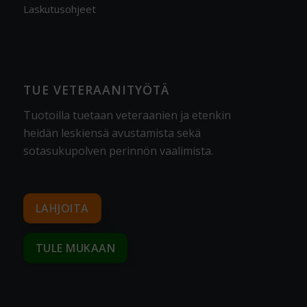
Laskutusohjeet
TUE VETERAANITYÖTÄ
Tuotoilla tuetaan veteraanien ja etenkin
heidän leskiensä avustamista sekä
sotasukupolven perinnön vaalimista
.
LAHJOITA
TULE MUKAAN