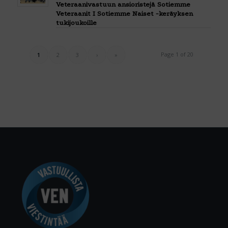
Veteraanivastuun ansioristejä Sotiemme
Veteraanit I Sotiemme Naiset -keräyksen
tukijoukoille
Page 1 of 20
1
2
3
›
»