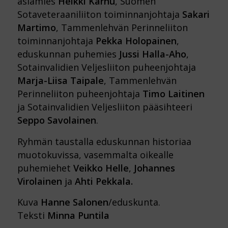
asiamies
Heikki Karhu
, Suomen
Sotaveteraaniliiton toiminnanjohtaja
Sakari
Martimo
, Tammenlehvän Perinneliiton
toiminnanjohtaja
Pekka Holopainen
,
eduskunnan puhemies
Jussi Halla-Aho
,
Sotainvalidien Veljesliiton puheenjohtaja
Marja-Liisa Taipale
, Tammenlehvän
Perinneliiton puheenjohtaja
Timo Laitinen
ja Sotainvalidien Veljesliiton pääsihteeri
Seppo Savolainen
.
Ryhmän taustalla eduskunnan historiaa
muotokuvissa, vasemmalta oikealle
puhemiehet
Veikko Helle
,
Johannes
Virolainen
ja
Ahti Pekkala.
Kuva
Hanne Salonen
/eduskunta.
Teksti
Minna Puntila