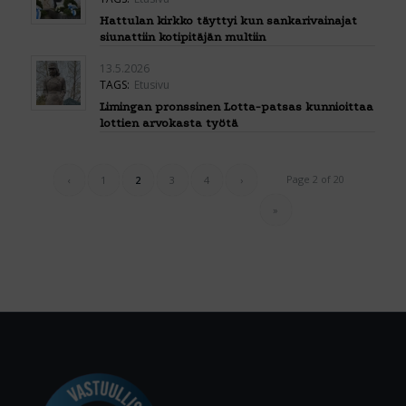
Hattulan kirkko täyttyi kun sankarivainajat
siunattiin kotipitäjän multiin
13.5.2026
TAGS:
Etusivu
Limingan pronssinen Lotta-patsas kunnioittaa
lottien arvokasta työtä
Page 2 of 20
‹
1
2
3
4
›
»