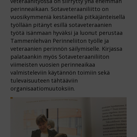
veteraanityössä on siirrytty yhä enemmän
perinneaikaan. Sotaveteraaniliitto on
vuosikymmeniä kestäneellä pitkäjänteisellä
työllään pitänyt esillä sotaveteraanien
työtä isänmaan hyväksi ja luonut perustaa
Tammenlehvän Perinneliiton työlle ja
veteraanien perinnön säilymiselle. Kirjassa
palataankin myös Sotaveteraaniliiton
viimeisten vuosien perinneaikaa
valmisteleviin käytännön toimiin sekä
tulevaisuuteen tähtääviin
organisaatiomuutoksiin.