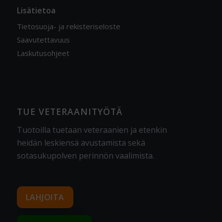
Lisätietoa
Tietosuoja- ja rekisteriseloste
Saavutettavuus
Laskutusohjeet
TUE VETERAANITYÖTÄ
Tuotoilla tuetaan veteraanien ja etenkin
heidän leskiensä avustamista sekä
sotasukupolven perinnön vaalimista
.
LAHJOITA