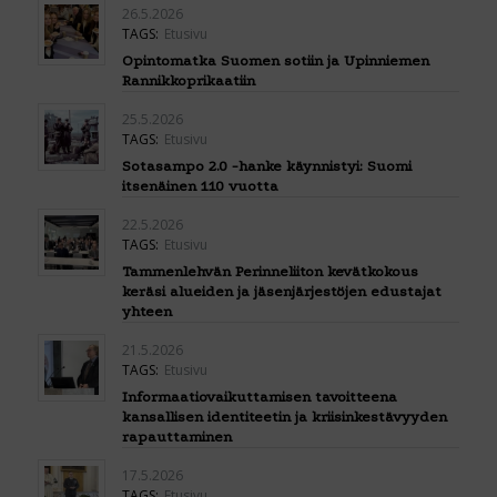
26.5.2026
TAGS:
Etusivu
Opintomatka Suomen sotiin ja Upinniemen
Rannikkoprikaatiin
25.5.2026
TAGS:
Etusivu
Sotasampo 2.0 -hanke käynnistyi: Suomi
itsenäinen 110 vuotta
22.5.2026
TAGS:
Etusivu
Tammenlehvän Perinneliiton kevätkokous
keräsi alueiden ja jäsenjärjestöjen edustajat
yhteen
21.5.2026
TAGS:
Etusivu
Informaatiovaikuttamisen tavoitteena
kansallisen identiteetin ja kriisinkestävyyden
rapauttaminen
17.5.2026
TAGS:
Etusivu