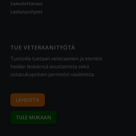
Saavutettavuus
Laskutusohjeet
TUE VETERAANITYÖTÄ
Tuotoilla tuetaan veteraanien ja etenkin
heidän leskiensä avustamista sekä
sotasukupolven perinnön vaalimista
.
LAHJOITA
TULE MUKAAN