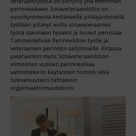
veteraanityössä on siirrytty yhä enemmän
perinneaikaan. Sotaveteraaniliitto on
vuosikymmeniä kestäneellä pitkäjänteisellä
työllään pitänyt esillä sotaveteraanien
työtä isänmaan hyväksi ja luonut perustaa
Tammenlehvän Perinneliiton työlle ja
veteraanien perinnön säilymiselle. Kirjassa
palataankin myös Sotaveteraaniliiton
viimeisten vuosien perinneaikaa
valmisteleviin käytännön toimiin sekä
tulevaisuuteen tähtääviin
organisaatiomuutoksiin.