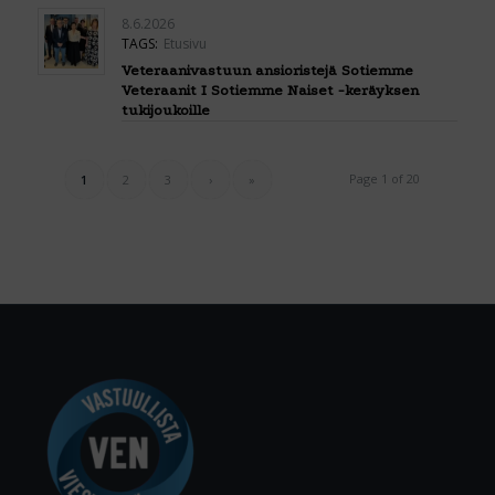
8.6.2026
TAGS:
Etusivu
Veteraanivastuun ansioristejä Sotiemme
Veteraanit I Sotiemme Naiset -keräyksen
tukijoukoille
Page 1 of 20
1
2
3
›
»