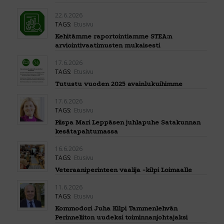
22.6.2026
TAGS:
Etusivu
Kehitämme raportointiamme STEA:n
arviointivaatimusten mukaisesti
17.6.2026
TAGS:
Etusivu
Tutustu vuoden 2025 avainlukuihimme
17.6.2026
TAGS:
Etusivu
Piispa Mari Leppäsen juhlapuhe Satakunnan
kesätapahtumassa
16.6.2026
TAGS:
Etusivu
Veteraaniperinteen vaalija -kilpi Loimaalle
11.6.2026
TAGS:
Etusivu
Kommodori Juha Kilpi Tammenlehvän
Perinneliiton uudeksi toiminnanjohtajaksi