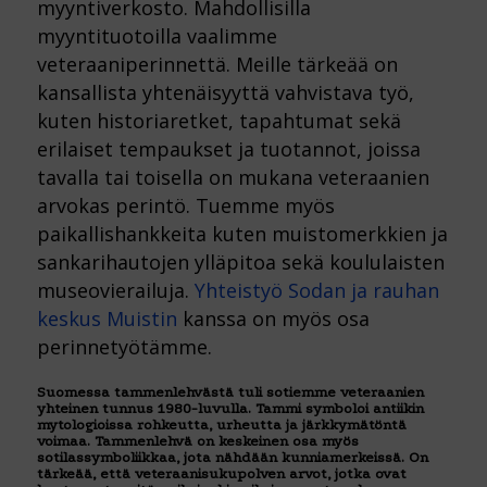
myyntiverkosto. Mahdollisilla
myyntituotoilla vaalimme
veteraaniperinnettä. Meille tärkeää on
kansallista yhtenäisyyttä vahvistava työ,
kuten historiaretket, tapahtumat sekä
erilaiset tempaukset ja tuotannot, joissa
tavalla tai toisella on mukana veteraanien
arvokas perintö. Tuemme myös
paikallishankkeita kuten muistomerkkien ja
sankarihautojen ylläpitoa sekä koululaisten
museovierailuja.
Yhteistyö Sodan ja rauhan
keskus Muistin
kanssa on myös osa
perinnetyötämme.
Suomessa tammenlehvästä tuli sotiemme veteraanien
yhteinen tunnus 1980-luvulla. Tammi symboloi antiikin
mytologioissa rohkeutta, urheutta ja järkkymätöntä
voimaa. Tammenlehvä on keskeinen osa myös
sotilassymboliikkaa, jota nähdään kunniamerkeissä. On
tärkeää, että veteraanisukupolven arvot, jotka ovat