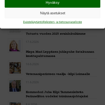
22.6.2026
Hyväksy
Kehitämme raportointiamme STEA:n
Näytä asetukset
arviointivaatimusten mukaisesti
Evästekäytäntö
Rekisteri- ja tietosuojaseloste
17.6.2026
Tutustu vuoden 2025 avainlukuihimme
17.6.2026
Piispa Mari Leppäsen juhlapuhe Satakunnan
kesätapahtumassa
16.6.2026
Veteraaniperinteen vaalija -kilpi Loimaalle
11.6.2026
Kommodori Juha Kilpi Tammenlehvän
Perinneliiton uudeksi toiminnanjohtajaksi
8.6.2026