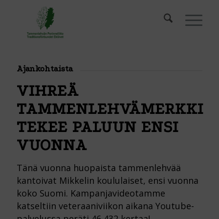
Ajankohtaista
VIHREÄ
TAMMENLEHVÄMERKKI
TEKEE PALUUN ENSI
VUONNA
Tänä vuonna huopaista tammenlehvää
kantoivat Mikkelin koululaiset, ensi vuonna
koko Suomi. Kampanjavideotamme
katseltiin veteraaniviikon aikana Youtube-
palvelussa peräti 46 432 kertaa!