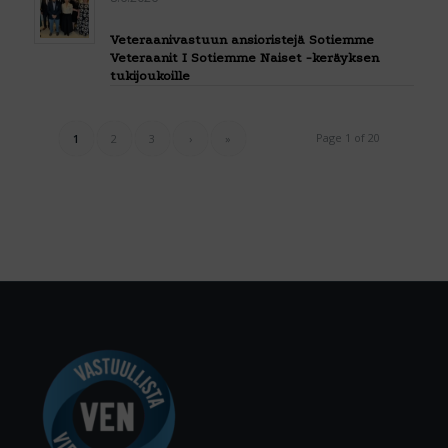
Veteraanivastuun ansioristejä Sotiemme
Veteraanit I Sotiemme Naiset -keräyksen
tukijoukoille
Page 1 of 20
1
2
3
›
»