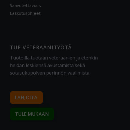
Saavutettavuus
Laskutusohjeet
TUE VETERAANITYÖTÄ
Tuotoilla tuetaan veteraanien ja etenkin
heidän leskiensä avustamista sekä
sotasukupolven perinnön vaalimista
.
LAHJOITA
TULE MUKAAN