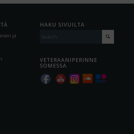
ÖTÄ
HAKU SIVUILTA
anien ja
n
VETERAANIPERINNE
SOMESSA