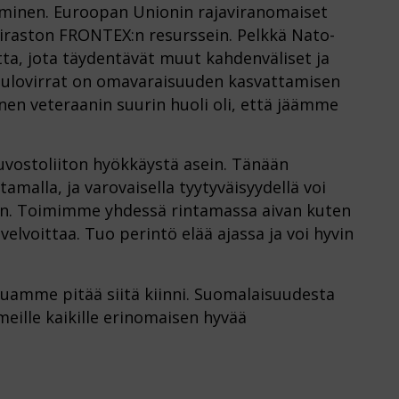
tuminen. Euroopan Unionin rajaviranomaiset
iraston FRONTEX:n resurssein. Pelkkä Nato-
tta, jota täydentävät muut kahdenväliset ja
ulovirrat on omavaraisuuden kasvattamisen
nen veteraanin suurin huoli oli, että jäämme
ostoliiton hyökkäystä asein. Tänään
malla, ja varovaisella tyytyväisyydellä voi
in. Toimimme yhdessä rintamassa aivan kuten
elvoittaa. Tuo perintö elää ajassa ja voi hyvin
uamme pitää siitä kiinni. Suomalaisuudesta
eille kaikille erinomaisen hyvää