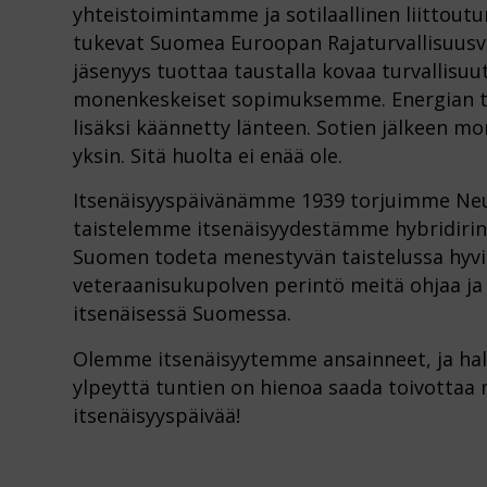
yhteistoimintamme ja sotilaallinen liittou
tukevat Suomea Euroopan Rajaturvallisuusv
jäsenyys tuottaa taustalla kovaa turvallisuu
monenkeskeiset sopimuksemme. Energian t
lisäksi käännetty länteen. Sotien jälkeen mo
yksin. Sitä huolta ei enää ole.
Itsenäisyyspäivänämme 1939 torjuimme Neuv
taistelemme itsenäisyydestämme hybridirinta
Suomen todeta menestyvän taistelussa hyv
veteraanisukupolven perintö meitä ohjaa ja v
itsenäisessä Suomessa.
Olemme itsenäisyytemme ansainneet, ja hal
ylpeyttä tuntien on hienoa saada toivottaa m
itsenäisyyspäivää!