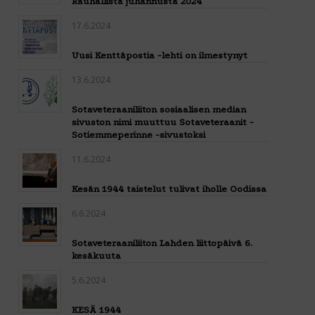
Rauhallista juhannusta 2024
17.6.2024
Uusi Kenttäpostia -lehti on ilmestynyt
13.6.2024
Sotaveteraaniliiton sosiaalisen median
sivuston nimi muuttuu Sotaveteraanit -
Sotiemmeperinne -sivustoksi
11.6.2024
Kesän 1944 taistelut tulivat iholle Oodissa
6.6.2024
Sotaveteraaniliiton Lahden liittopäivä 6.
kesäkuuta
5.6.2024
KESÄ 1944