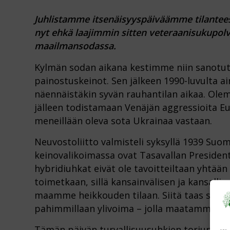
Juhlistamme itsenäisyyspäiväämme tilantees
nyt ehkä laajimmin sitten veteraanisukupolv
maailmansodassa.
Kylmän sodan aikana kestimme niin sanotut 
painostuskeinot. Sen jälkeen 1990-luvulta a
näennäistäkin syvän rauhantilan aikaa. Ole
jälleen todistamaan Venäjän aggressioita E
meneillään oleva sota Ukrainaa vastaan.
Neuvostoliitto valmisteli syksyllä 1939 Suom
keinovalikoimassa ovat Tasavallan Presidenttiä
hybridiuhkat eivät ole tavoitteiltaan yhtään
toimetkaan, sillä kansainvälisen ja kansall
maamme heikkouden tilaan. Siitä taas seurais
pahimmillaan ylivoima – jolla maatamme voit
Tämän päivän turvallisuusuhkien torjunnas