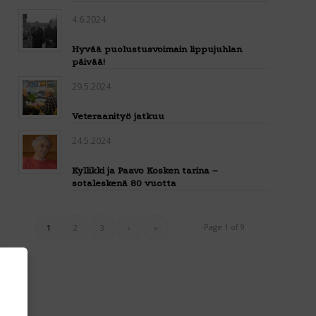
4.6.2024
Hyvää puolustusvoimain lippujuhlan
päivää!
29.5.2024
Veteraanityö jatkuu
24.5.2024
Kyllikki ja Paavo Kosken tarina –
sotaleskenä 80 vuotta
Page 1 of 9
1
2
3
›
»