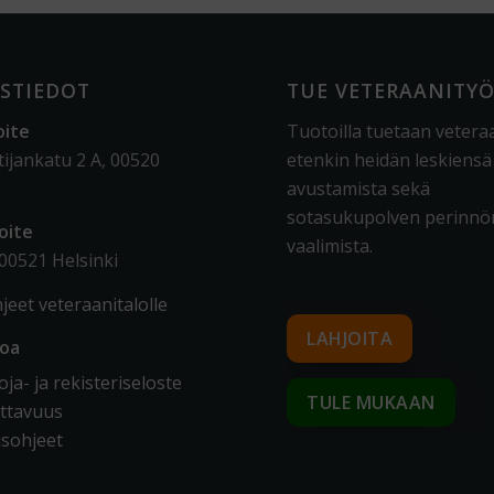
STIEDOT
TUE VETERAANITY
oite
Tuotoilla tuetaan vetera
tijankatu 2 A, 00520
etenkin heidän leskiensä
avustamista sekä
sotasukupolven perinnö
oite
vaalimista
.
 00521 Helsinki
jeet veteraanitalolle
LAHJOITA
toa
ja- ja rekisteriseloste
TULE MUKAAN
ttavuus
sohjeet