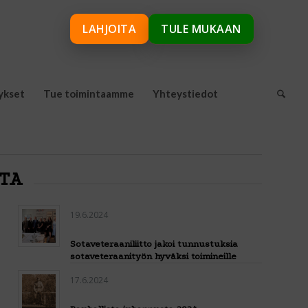
LAHJOITA
TULE MUKAAN
ykset
Tue toimintaamme
Yhteystiedot
STA
19.6.2024
Sotaveteraaniliitto jakoi tunnustuksia
sotaveteraanityön hyväksi toimineille
17.6.2024