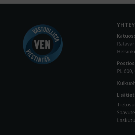
YHTEY
Katuos
Ratavar
Helsinki
Postios
PL 600,
Kulkuoh
Lisätie
Tietosuo
Saavute
Laskutu