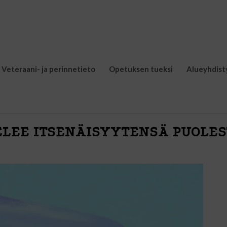
Veteraani- ja perinnetieto
Opetuksen tueksi
Alueyhdist
TELEE ITSENÄISYYTENSÄ PUOLE