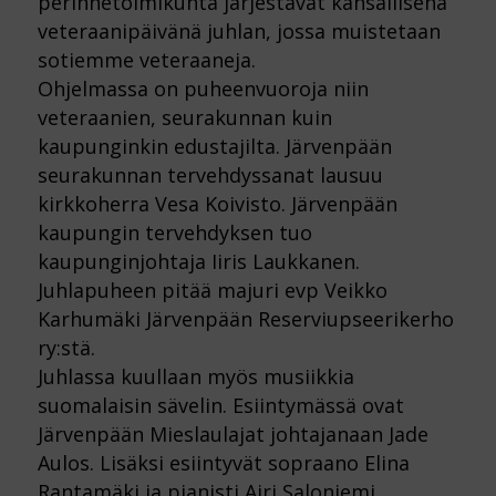
perinnetoimikunta järjestävät kansallisena
veteraanipäivänä juhlan, jossa muistetaan
sotiemme veteraaneja.
Ohjelmassa on puheenvuoroja niin
veteraanien, seurakunnan kuin
kaupunginkin edustajilta. Järvenpään
seurakunnan tervehdyssanat lausuu
kirkkoherra Vesa Koivisto. Järvenpään
kaupungin tervehdyksen tuo
kaupunginjohtaja Iiris Laukkanen.
Juhlapuheen pitää majuri evp Veikko
Karhumäki Järvenpään Reserviupseerikerho
ry:stä.
Juhlassa kuullaan myös musiikkia
suomalaisin sävelin. Esiintymässä ovat
Järvenpään Mieslaulajat johtajanaan Jade
Aulos. Lisäksi esiintyvät sopraano Elina
Rantamäki ja pianisti Airi Saloniemi.