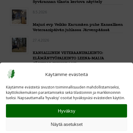
Syvärannan tilasta kertova näyttely
8.5.2026
Majuri evp Veikko Karumäen puhe Kansallisen
Veteraanipäivän juhlassa Järvenpäässä
27.4.2026
KANSALLINEN VETERAANIPALKINTO:
ELÄMÄNTYÖPALKINTO LEENA-MAIJA
JÄNTILLE TUUSULAAN
Käytämme evästeitä
23.4.2026
Kansallisen veteraanipäivän juhlatilaisuudet
Käytämme evästeitä sivuston toiminnallisuuden mahdollistamiseksi,
Keski-Uudellamaalla 27.4.
käyttökokemuksen parantamiseksi sekä tilastoinnin ja markkinoinnin
tueksi. Napsauttamalla ’hyvaksy’ osoitat hyväksyväsi evästeiden käytön.
14.3.2026
Hyväksy
Majuri evp Veikko Karumäen puhe Talvisodan
päättymisen muistotilaisuudessa 13.3.2026
Näytä asetukset
Järvenpäässä