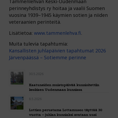
Tammenlehvän Keski-Uudenmaan
perinneyhdistys ry hoitaa ja vaalii Suomen
vuosina 1939–1945 käymien sotien ja niiden
veteraanien perinteitä.
Lisätietoa:
www.tammenlehva.fi
.
Muita tulevia tapahtumia:
Kansallisten juhlapäivien tapahtumat 2026
Järvenpäässä – Sotiemme perinne
30.5.2026
Kaatuneiden muistopäivää kunnioitettiin
keskisen Uudenmaan kunnissa
8.5.2026
Lottien perustama Lottamuseo täyttää 30
vuotta – juhlan kunniaksi avataan uusi