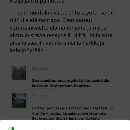
Maija Jäntti painottaa.
– Teen muutakin vapaaehtoistyötä, se on
minulle elämäntapa. Olen saanut
veteraaniväeltä elämänohjeita ja myös
aivan loistavia reseptejä. Niitä, joilla sota-
aikana saatiin vähillä aineilla herkkuja
kahvipöytään.
30.5.2026
Kaatuneiden muistopäivää kunnioitettiin
keskisen Uudenmaan kunnissa
8.5.2026
Lottien perustama Lottamuseo täyttää 30
vuotta – juhlan kunniaksi avataan uusi
Syvärannan tilasta kertova näyttely
8.5.2026