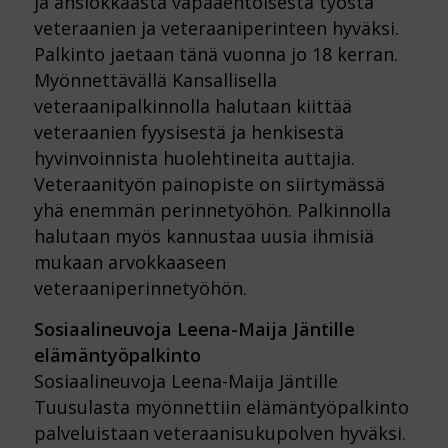
ja ansiokkaasta vapaaehtoisesta työstä
veteraanien ja veteraaniperinteen hyväksi.
Palkinto jaetaan tänä vuonna jo 18 kerran.
Myönnettävällä Kansallisella
veteraanipalkinnolla halutaan kiittää
veteraanien fyysisestä ja henkisestä
hyvinvoinnista huolehtineita auttajia.
Veteraanityön painopiste on siirtymässä
yhä enemmän perinnetyöhön. Palkinnolla
halutaan myös kannustaa uusia ihmisiä
mukaan arvokkaaseen
veteraaniperinnetyöhön.
Sosiaalineuvoja Leena-Maija Jäntille
elämäntyöpalkinto
Sosiaalineuvoja Leena-Maija Jäntille
Tuusulasta myönnettiin elämäntyöpalkinto
palveluistaan veteraanisukupolven hyväksi.