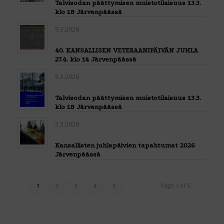
Talvisodan päättymisen muistotilaisuus 13.3.
klo 18 Järvenpäässä
9.3.2026
40. KANSALLISEN VETERAANIPÄIVÄN JUHLA
27.4. klo 14 Järvenpäässä
8.3.2026
Talvisodan päättymisen muistotilaisuus 13.3.
klo 18 Järvenpäässä
2.3.2026
Kansallisten juhlapäivien tapahtumat 2026
Järvenpäässä
Page 1 of 5
1
2
3
4
5