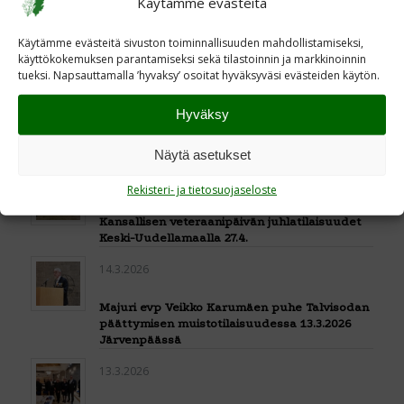
Käytämme evästeitä
Majuri evp Veikko Karumäen puhe Kansallisen
Käytämme evästeitä sivuston toiminnallisuuden mahdollistamiseksi,
Veteraanipäivän juhlassa Järvenpäässä
käyttökokemuksen parantamiseksi sekä tilastoinnin ja markkinoinnin
tueksi. Napsauttamalla ’hyvaksy’ osoitat hyväksyväsi evästeiden käytön.
27.4.2026
Hyväksy
KANSALLINEN VETERAANIPALKINTO:
ELÄMÄNTYÖPALKINTO LEENA-MAIJA
JÄNTILLE TUUSULAAN
Näytä asetukset
23.4.2026
Rekisteri- ja tietosuojaseloste
Kansallisen veteraanipäivän juhlatilaisuudet
Keski-Uudellamaalla 27.4.
14.3.2026
Majuri evp Veikko Karumäen puhe Talvisodan
päättymisen muistotilaisuudessa 13.3.2026
Järvenpäässä
13.3.2026