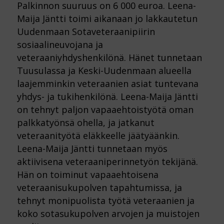
Palkinnon suuruus on 6 000 euroa. Leena-
Maija Jäntti toimi aikanaan jo lakkautetun
Uudenmaan Sotaveteraanipiirin
sosiaalineuvojana ja
veteraaniyhdyshenkilönä. Hänet tunnetaan
Tuusulassa ja Keski-Uudenmaan alueella
laajemminkin veteraanien asiat tuntevana
yhdys- ja tukihenkilönä. Leena-Maija Jäntti
on tehnyt paljon vapaaehtoistyötä oman
palkkatyönsä ohella, ja jatkanut
veteraanityötä eläkkeelle jäätyäänkin.
Leena-Maija Jäntti tunnetaan myös
aktiivisena veteraaniperinnetyön tekijänä.
Hän on toiminut vapaaehtoisena
veteraanisukupolven tapahtumissa, ja
tehnyt monipuolista työtä veteraanien ja
koko sotasukupolven arvojen ja muistojen