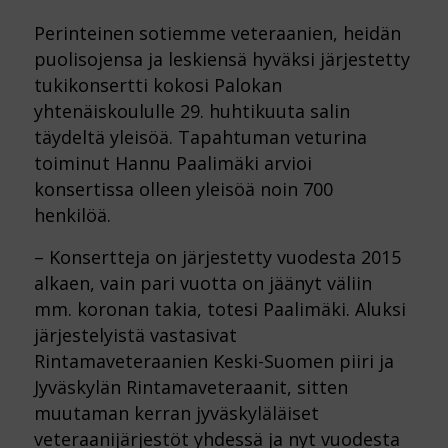
Perinteinen sotiemme veteraanien, heidän
puolisojensa ja leskiensä hyväksi järjestetty
tukikonsertti kokosi Palokan
yhtenäiskoululle 29. huhtikuuta salin
täydeltä yleisöä. Tapahtuman veturina
toiminut Hannu Paalimäki arvioi
konsertissa olleen yleisöä noin 700
henkilöä.
– Konsertteja on järjestetty vuodesta 2015
alkaen, vain pari vuotta on jäänyt väliin
mm. koronan takia, totesi Paalimäki. Aluksi
järjestelyistä vastasivat
Rintamaveteraanien Keski-Suomen piiri ja
Jyväskylän Rintamaveteraanit, sitten
muutaman kerran jyväskyläläiset
veteraanijärjestöt yhdessä ja nyt vuodesta