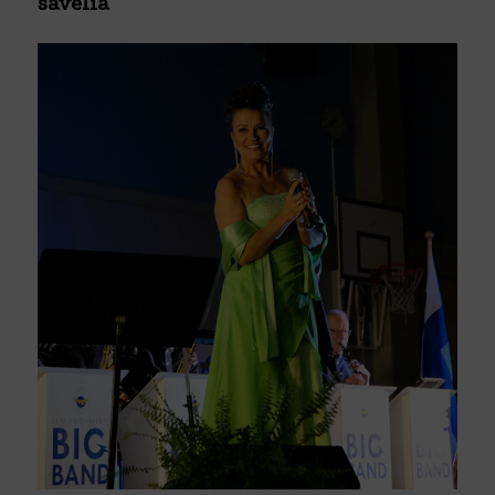
säveliä