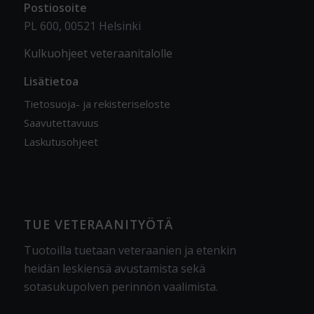
Postiosoite
PL 600, 00521 Helsinki
Kulkuohjeet veteraanitalolle
Lisätietoa
Tietosuoja- ja rekisteriseloste
Saavutettavuus
Laskutusohjeet
TUE VETERAANITYÖTÄ
Tuotoilla tuetaan veteraanien ja etenkin
heidän leskiensä avustamista sekä
sotasukupolven perinnön vaalimista
.