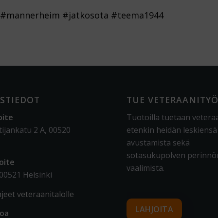
 #mannerheim #jatkosota #teema1944
STIEDOT
TUE VETERAANITY
oite
Tuotoilla tuetaan vetera
tijankatu 2 A, 00520
etenkin heidän leskiensä
avustamista sekä
sotasukupolven perinnö
oite
vaalimista
.
 00521 Helsinki
jeet veteraanitalolle
LAHJOITA
toa