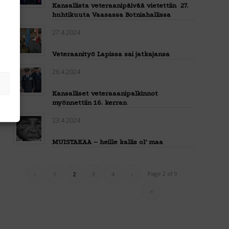
Kansallista veteraanipäivää vietettiin 27.
huhtikuuta Vaasassa Botniahallissa
27.4.2024
Veteraanityö Lapissa sai jatkajansa
26.4.2024
Kansalliset veteraaanipalkinnot
myönnettiin 16. kerran
23.4.2024
MUISTAKAA – heille kallis ol’ maa
Page 2 of 9
‹
1
2
3
4
›
»