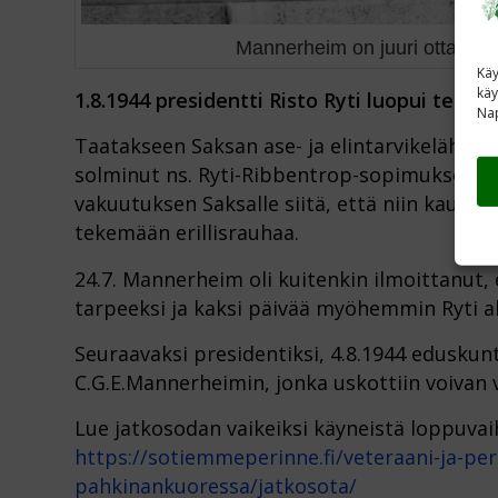
Mannerheim on juuri ottanut n
Käy
käy
1.8.1944 presidentti Risto Ryti luopui teht
Nap
Taatakseen Saksan ase- ja elintarvikelähetys
solminut ns. Ryti-Ribbentrop-sopimuksen, j
vakuutuksen Saksalle siitä, että niin kauan, 
tekemään erillisrauhaa.
24.7. Mannerheim oli kuitenkin ilmoittanut, 
tarpeeksi ja kaksi päivää myöhemmin Ryti al
Seuraavaksi presidentiksi, 4.8.1944 eduskunt
C.G.E.Mannerheimin, jonka uskottiin voiva
Lue jatkosodan vaikeiksi käyneistä loppuvaih
https://sotiemmeperinne.fi/veteraani-ja-pe
pahkinankuoressa/jatkosota/