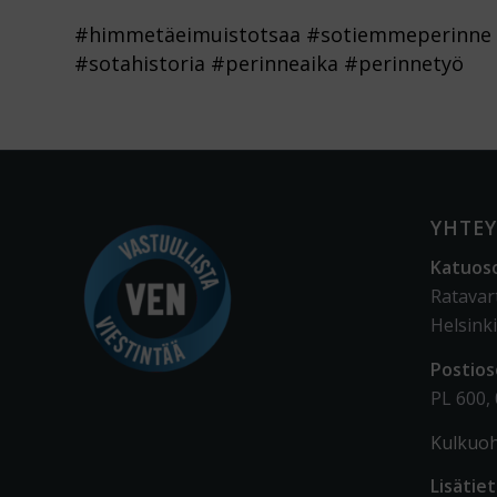
#himmetäeimuistotsaa #sotiemmeperinne
#sotahistoria #perinneaika #perinnetyö
YHTEY
Katuos
Ratavar
Helsinki
Postios
PL 600,
Kulkuoh
Lisätie