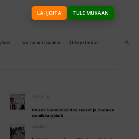
LAHJOITA
TULE MUKAAN
ykset
Tue toimintaamme
Yhteystiedot
23.5.2024
Itäisen Suomenlahden saaret ja Suomen
rannikkotykistö
23.5.2024