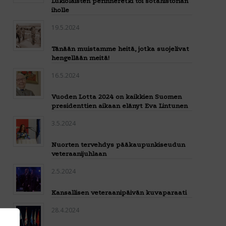
Lukiolaisten perinneretki toi sotahistorian
iholle
19.5.2024
Tänään muistamme heitä, jotka suojelivat
hengellään meitä!
16.5.2024
Vuoden Lotta 2024 on kaikkien Suomen
presidenttien aikaan elänyt Eva Lintunen
3.5.2024
Nuorten tervehdys pääkaupunkiseudun
veteraanijuhlaan
2.5.2024
Kansallisen veteraanipäivän kuvaparaati
28.4.2024