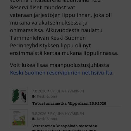
Reserviläiset muodostivat
veteraanijärjestöjen lippulinnan, joka oli
mukana valakatselmuksessa ja
ohimarssissa. Alkuvuodesta naulattu
Tammenlehvän Keski-Suomen
Perinneyhdistyksen lippu oli nyt
ensimmäistä kertaa mukana lippulinnassa.
Voit lukea lisää maanpuolustusjuhlasta
Keski-Suomen reservipiirien nettisivuilta
.
7.8.2026
/
BY
JUHA HYVÄRINEN
IN
Keski-Suomi
Tutustumismatka Vilppulaan 26.9.2026
5.8.2026
/
BY
JUHA HYVÄRINEN
IN
Keski-Suomi
Veteraanien kesäpäivää vietetään