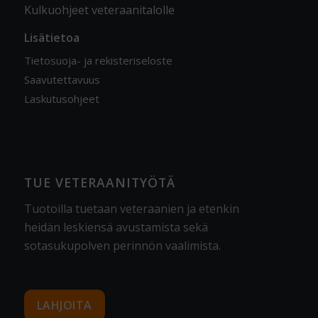
Kulkuohjeet veteraanitalolle
Lisätietoa
Tietosuoja- ja rekisteriseloste
Saavutettavuus
Laskutusohjeet
TUE VETERAANITYÖTÄ
Tuotoilla tuetaan veteraanien ja etenkin
heidän leskiensä avustamista sekä
sotasukupolven perinnön vaalimista
.
LAHJOITA