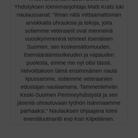
Yhdistyksen toiminnanjohtaja Matti Krats luki
naulaussanat: ”Ilman niitä mittaamattoman
arvokkaita uhrauksia ja tekoja, joita
sotiemme veteraanit ovat menneinä
vuosikymmeninä tehneet itsenäisen
Suomen, sen koskemattomuuden,
itsemääräämisoikeuden ja vapauden
puolesta, emme me nyt olisi tässä.
Velvoittakoon tämä ensimmäinen naula
lipussamme, sotiemme veteraanien
edustajan naulaamana, Tammenlehvän
Keski-Suomen Perinneyhdistystä ja sen
jäseniä uhrautuvaan työhön Isänmaamme
parhaaksi.” Naulauksen ohjaajana toimi
everstiluutnantti evp Kari Kilpeläinen.