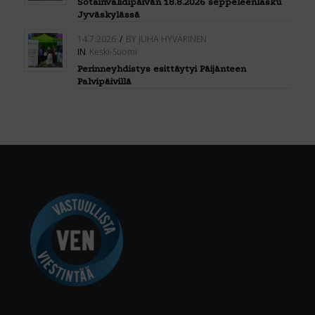
Sotainvalidipäivän 18.8.2026 seppeleenlasku
Jyväskylässä
14.7.2026
/
BY
JUHA HYVÄRINEN
IN
Keski-Suomi
Perinneyhdistys esittäytyi Päijänteen
Palvipäivillä