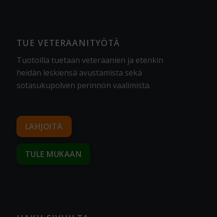
TUE VETERAANITYÖTÄ
Tuotoilla tuetaan veteraanien ja etenkin
heidän leskiensä avustamista sekä
sotasukupolven perinnön vaalimista
.
LAHJOITA
TULE MUKAAN