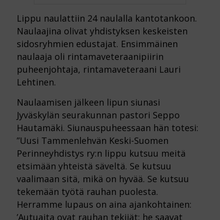
Lippu naulattiin 24 naulalla kantotankoon.
Naulaajina olivat yhdistyksen keskeisten
sidosryhmien edustajat. Ensimmäinen
naulaaja oli rintamaveteraanipiirin
puheenjohtaja, rintamaveteraani Lauri
Lehtinen.
Naulaamisen jälkeen lipun siunasi
Jyväskylän seurakunnan pastori Seppo
Hautamäki. Siunauspuheessaan hän totesi:
”Uusi Tammenlehvän Keski-Suomen
Perinneyhdistys ry:n lippu kutsuu meitä
etsimään yhteistä säveltä. Se kutsuu
vaalimaan sitä, mikä on hyvää. Se kutsuu
tekemään työtä rauhan puolesta.
Herramme lupaus on aina ajankohtainen:
’Autuaita ovat rauhan tekijät: he saavat