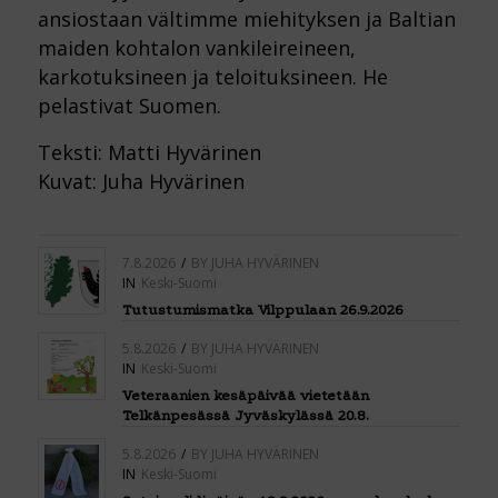
ansiostaan vältimme miehityksen ja Baltian
maiden kohtalon vankileireineen,
karkotuksineen ja teloituksineen. He
pelastivat Suomen.
Teksti: Matti Hyvärinen
Kuvat: Juha Hyvärinen
7.8.2026
/
BY
JUHA HYVÄRINEN
IN
Keski-Suomi
Tutustumismatka Vilppulaan 26.9.2026
5.8.2026
/
BY
JUHA HYVÄRINEN
IN
Keski-Suomi
Veteraanien kesäpäivää vietetään
Telkänpesässä Jyväskylässä 20.8.
5.8.2026
/
BY
JUHA HYVÄRINEN
IN
Keski-Suomi