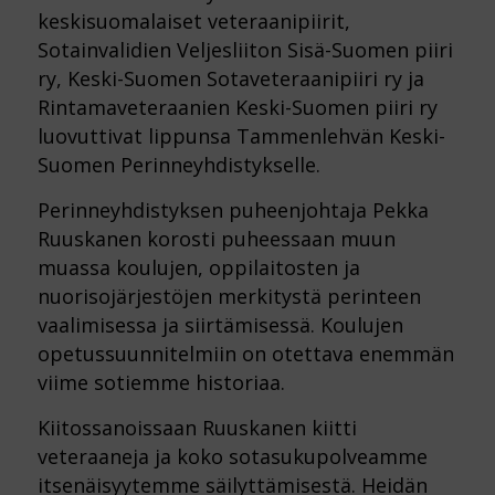
keskisuomalaiset veteraanipiirit,
Sotainvalidien Veljesliiton Sisä-Suomen piiri
ry, Keski-Suomen Sotaveteraanipiiri ry ja
Rintamaveteraanien Keski-Suomen piiri ry
luovuttivat lippunsa Tammenlehvän Keski-
Suomen Perinneyhdistykselle.
Perinneyhdistyksen puheenjohtaja Pekka
Ruuskanen korosti puheessaan muun
muassa koulujen, oppilaitosten ja
nuorisojärjestöjen merkitystä perinteen
vaalimisessa ja siirtämisessä. Koulujen
opetussuunnitelmiin on otettava enemmän
viime sotiemme historiaa.
Kiitossanoissaan Ruuskanen kiitti
veteraaneja ja koko sotasukupolveamme
itsenäisyytemme säilyttämisestä. Heidän