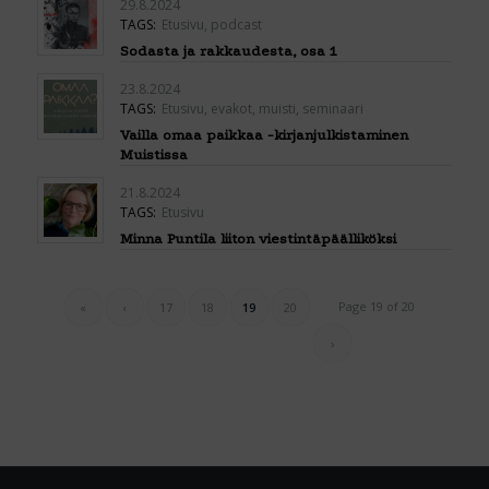
29.8.2024
TAGS:
Etusivu
,
podcast
Sodasta ja rakkaudesta, osa 1
23.8.2024
TAGS:
Etusivu
,
evakot
,
muisti
,
seminaari
Vailla omaa paikkaa -kirjanjulkistaminen
Muistissa
21.8.2024
TAGS:
Etusivu
Minna Puntila liiton viestintäpäälliköksi
Page 19 of 20
«
‹
17
18
19
20
›