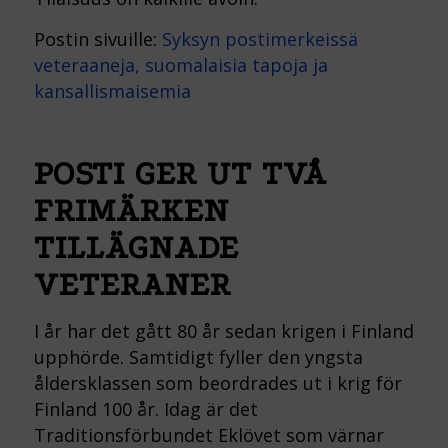
Postin sivuille:
Syksyn postimerkeissä
veteraaneja, suomalaisia tapoja ja
kansallismaisemia
POSTI GER UT TVÅ
FRIMÄRKEN
TILLÄGNADE
VETERANER
I år har det gått 80 år sedan krigen i Finland
upphörde. Samtidigt fyller den yngsta
åldersklassen som beordrades ut i krig för
Finland 100 år. Idag är det
Traditionsförbundet Eklövet som värnar