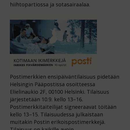
hiihtopartiossa ja sotasairaalaa.
Postimerkkien ensipäiväntilaisuus pidetään
Helsingin Pääpostissa osoitteessa
Elielinaukio 2F, 00100 Helsinki. Tilaisuus
järjestetään 10.9. kello 13–16.
Postimerkkitaiteilijat signeeraavat töitään
kello 13–15. Tilaisuudessa julkaistaan
muitakin Postin erikoispostimerkkejä.
Tilaisuus on kaikille avoin.