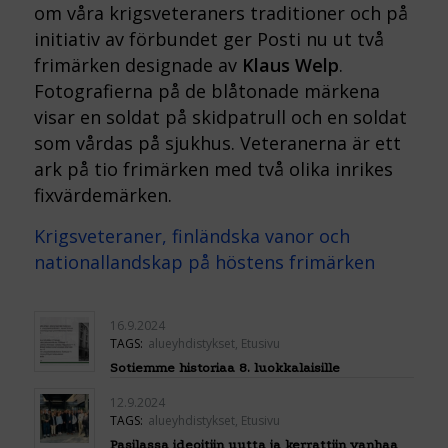
om våra krigsveteraners traditioner och på
initiativ av förbundet ger Posti nu ut två
frimärken designade av
Klaus Welp
.
Fotografierna på de blåtonade märkena
visar en soldat på skidpatrull och en soldat
som vårdas på sjukhus. Veteranerna är ett
ark på tio frimärken med två olika inrikes
fixvärdemärken.
Krigsveteraner, finländska vanor och
nationallandskap på höstens frimärken
16.9.2024
TAGS:
alueyhdistykset
,
Etusivu
Sotiemme historiaa 8. luokkalaisille
12.9.2024
TAGS:
alueyhdistykset
,
Etusivu
Pasilassa ideoitiin uutta ja kerrattiin vanhaa