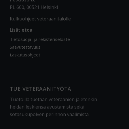
PL 600, 00521 Helsinki
Kulkuohjeet veteraanitalolle
Lisätietoa
Tietosuoja- ja rekisteriseloste
Saavutettavuus
Laskutusohjeet
TUE VETERAANITYÖTÄ
Tuotoilla tuetaan veteraanien ja etenkin
heidän leskiensä avustamista sekä
sotasukupolven perinnön vaalimista
.