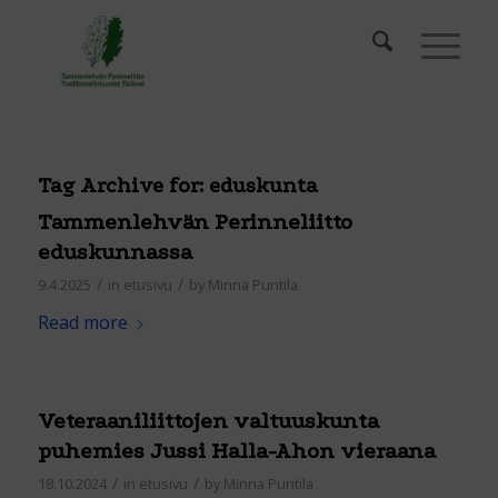
Tag Archive for:
eduskunta
Tammenlehvän Perinneliitto
eduskunnassa
/
/
9.4.2025
in
etusivu
by
Minna Puntila
Read more
Veteraaniliittojen valtuuskunta
puhemies Jussi Halla-Ahon vieraana
/
/
18.10.2024
in
etusivu
by
Minna Puntila