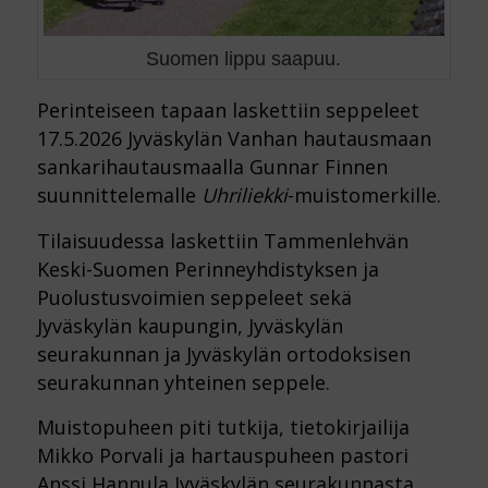
Suomen lippu saapuu.
Perinteiseen tapaan laskettiin seppeleet
17.5.2026 Jyväskylän Vanhan hautausmaan
sankarihautausmaalla Gunnar Finnen
suunnittelemalle
Uhriliekki
-muistomerkille.
Tilaisuudessa laskettiin Tammenlehvän
Keski-Suomen Perinneyhdistyksen ja
Puolustusvoimien seppeleet sekä
Jyväskylän kaupungin, Jyväskylän
seurakunnan ja Jyväskylän ortodoksisen
seurakunnan yhteinen seppele.
Muistopuheen piti tutkija, tietokirjailija
Mikko Porvali ja hartauspuheen pastori
Anssi Hannula Jyväskylän seurakunnasta.