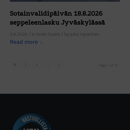
Sotainvalidipäivän 18.8.2026
seppeleenlasku Jyväskylässä
/
/
5.8.2026
in
Keski-Suomi
by
Juha Hyvärinen
Read more
1
2
3
›
»
Page 1 of 13