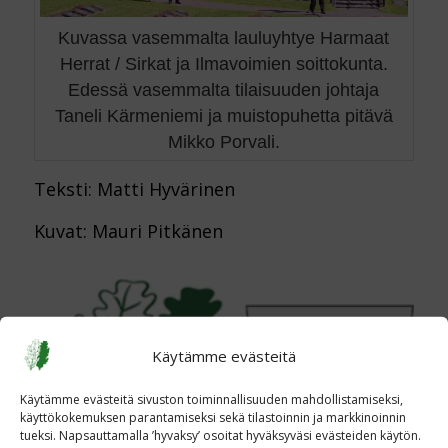
Kuvassa vasemmalta lauluyhtye Harmaat
Herrat / Sirkat ja Ilmavoimien soittokunta.
Edessä vasemmalta tilaisuuden johtaja
Taneli Kärmeniemi ja muistopuhetta pitävä
Mikko Porvali.
Teksti: Matti Hyvärinen
Kuvat: Mauri Pitkänen
Käytämme evästeitä
Käytämme evästeitä sivuston toiminnallisuuden mahdollistamiseksi,
käyttökokemuksen parantamiseksi sekä tilastoinnin ja markkinoinnin
tueksi. Napsauttamalla ’hyvaksy’ osoitat hyväksyväsi evästeiden käytön.