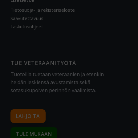
Lisätietoa
Tietosuoja- ja rekisteriseloste
Saavutettavuus
Laskutusohjeet
TUE VETERAANITYÖTÄ
Tuotoilla tuetaan veteraanien ja etenkin
heidän leskiensä avustamista sekä
sotasukupolven perinnön vaalimista
.
LAHJOITA
TULE MUKAAN